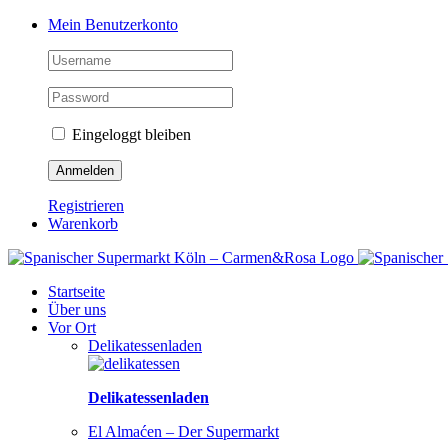
Zum
Facebook
Instagram
Pinterest
Tiktok
YouTube
Mein Benutzerkonto
Inhalt
springen
Eingeloggt bleiben
Registrieren
Warenkorb
Startseite
Über uns
Vor Ort
Delikatessenladen
Delikatessenladen
El Almaćen – Der Supermarkt