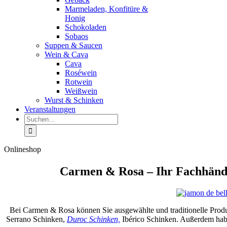
Marmeladen, Konfitüre &
Honig
Schokoladen
Sobaos
Suppen & Saucen
Wein & Cava
Cava
Roséwein
Rotwein
Weißwein
Wurst & Schinken
Veranstaltungen
Suche
nach:
Onlineshop
Carmen & Rosa – Ihr Fachhändl
Bei Carmen & Rosa können Sie ausgewählte und traditionelle Produk
Serrano Schinken,
Duroc Schinken,
Ibérico Schinken. Außerdem hab