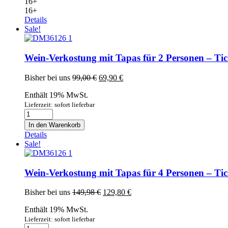
16+
16+
Details
Sale!
Wein-Verkostung mit Tapas für 2 Personen – Tic
Ursprünglicher
Aktueller
Bisher bei uns
99,00
€
69,90
€
Preis
Preis
Enthält 19% MwSt.
war:
ist:
99,00 €
69,90 €.
Lieferzeit: sofort lieferbar
Wein-
Verkostung
In den Warenkorb
mit
Details
Tapas
Sale!
für
2
Personen
Wein-Verkostung mit Tapas für 4 Personen – Tic
-
Ticket
Ursprünglicher
Aktueller
Bisher bei uns
149,98
€
129,80
€
Menge
Preis
Preis
Enthält 19% MwSt.
war:
ist:
149,98 €
129,80 €.
Lieferzeit: sofort lieferbar
Wein-