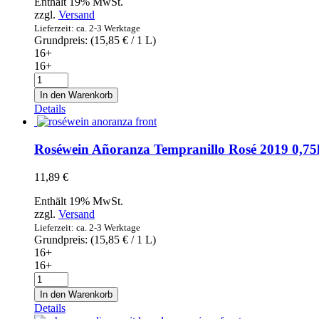
Enthält 19% MwSt.
zzgl.
Versand
Lieferzeit: ca. 2-3 Werktage
Grundpreis: (
15,85
€
/ 1 L)
16+
16+
Rotwein
Añoranza
In den Warenkorb
Crianza
Details
Tempranillo
2016
0,75l
Roséwein Añoranza Tempranillo Rosé 2019 0,75
Menge
11,89
€
Enthält 19% MwSt.
zzgl.
Versand
Lieferzeit: ca. 2-3 Werktage
Grundpreis: (
15,85
€
/ 1 L)
16+
16+
Roséwein
Añoranza
In den Warenkorb
Tempranillo
Details
Rosé