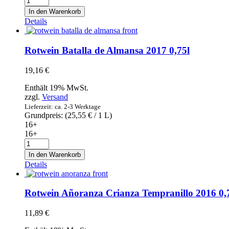
Verkostung
In den Warenkorb
mit
Details
Tapas
für
4
Rotwein Batalla de Almansa 2017 0,75l
Personen
-
19,16
€
Ticket
Menge
Enthält 19% MwSt.
zzgl.
Versand
Lieferzeit: ca. 2-3 Werktage
Grundpreis: (
25,55
€
/ 1 L)
16+
16+
Rotwein
Batalla
In den Warenkorb
de
Details
Almansa
2017
0,75l
Rotwein Añoranza Crianza Tempranillo 2016 0,
Menge
11,89
€