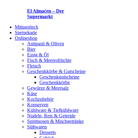
El Almaćen – Der
Supermarkt
Mittagstisch
Speisekarte
Onlineshop
Antipasti & Oliven
Bier
Essig & Öl
Fisch & Meeresfrüchte
Fleisch
Geschenkkörbe & Gutscheine
Geschenkgutscheine
Geschenkkörbe
Gewürze & Meersalz
Käse
Kochzubehör
Konserven
Kühlware & Tiefkühlware
Nudeln, Reis & Getreide
Spirituosen & Mischgetränke
Süßwaren
Desserts
Gebäck