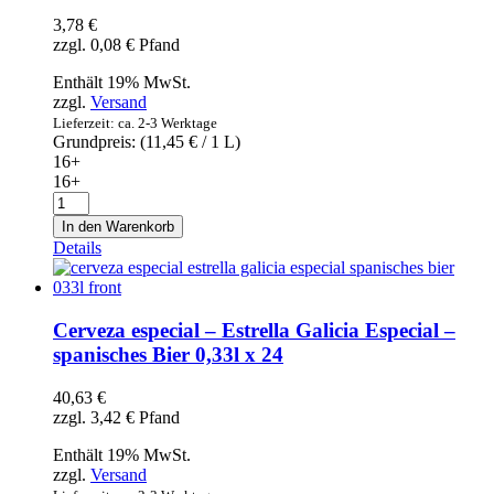
24
3,78
€
Menge
zzgl.
0,08
€
Pfand
Enthält 19% MwSt.
zzgl.
Versand
Lieferzeit: ca. 2-3 Werktage
Grundpreis: (
11,45
€
/ 1 L)
16+
16+
Cerveza
especial
In den Warenkorb
-
Details
Estrella
Galicia
Especial
-
Cerveza especial – Estrella Galicia Especial –
spanisches
spanisches Bier 0,33l x 24
Bier
0,33l
40,63
€
Menge
zzgl.
3,42
€
Pfand
Enthält 19% MwSt.
zzgl.
Versand