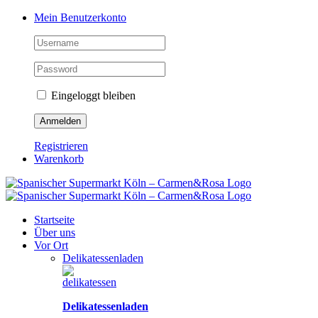
Zum
Facebook
Instagram
Pinterest
Tiktok
YouTube
Mein Benutzerkonto
Inhalt
springen
Eingeloggt bleiben
Registrieren
Warenkorb
Startseite
Über uns
Vor Ort
Delikatessenladen
Delikatessenladen