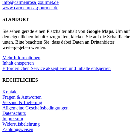
info@carmenrosa-gourmet.de
alkoholfrei
www.carmenrosa-gourmet.de
0,33l
x
STANDORT
24
Menge
Sie sehen gerade einen Platzhalterinhalt von
Google Maps
. Um auf
den eigentlichen Inhalt zuzugreifen, klicken Sie auf die Schaltfläche
unten. Bitte beachten Sie, dass dabei Daten an Drittanbieter
weitergegeben werden.
Mehr Informationen
Inhalt entsperren
Erforderlichen Service akzeptieren und Inhalte entsperren
RECHTLICHES
Kontakt
Fragen & Antworten
Versand & Lieferung
Allgemeine Geschäftsbedingungen
Datenschutz
Impressum
Widerrufsbelehrung
Zahlungsweisen