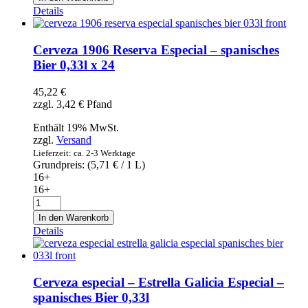
Reserva
Details
Especial
-
spanisches
Cerveza 1906 Reserva Especial – spanisches
Bier
Bier 0,33l x 24
0,33l
Menge
45,22
€
zzgl.
3,42
€
Pfand
Enthält 19% MwSt.
zzgl.
Versand
Lieferzeit: ca. 2-3 Werktage
Grundpreis: (
5,71
€
/ 1 L)
16+
16+
Cerveza
1906
In den Warenkorb
Reserva
Details
Especial
-
spanisches
Bier
Cerveza especial – Estrella Galicia Especial –
0,33l
spanisches Bier 0,33l
x