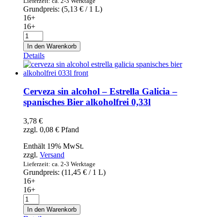
Lieferzeit: ca. 2-3 Werktage
Grundpreis: (
5,13
€
/ 1 L)
16+
16+
Cerveza
especial
In den Warenkorb
-
Details
Estrella
Galicia
Especial
-
Cerveza sin alcohol – Estrella Galicia –
spanisches
spanisches Bier alkoholfrei 0,33l
Bier
0,33l
3,78
€
x
zzgl.
0,08
€
Pfand
24
Menge
Enthält 19% MwSt.
zzgl.
Versand
Lieferzeit: ca. 2-3 Werktage
Grundpreis: (
11,45
€
/ 1 L)
16+
16+
Cerveza
sin
In den Warenkorb
alcohol