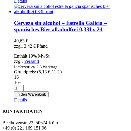
Details
-
Estrella
Galicia
-
Cerveza sin alcohol – Estrella Galicia –
spanisches
spanisches Bier alkoholfrei 0,33l x 24
Bier
alkoholfrei
40,63
€
0,33l
zzgl.
3,42
€
Pfand
Menge
Enthält 19% MwSt.
zzgl.
Versand
Lieferzeit: ca. 2-3 Werktage
Grundpreis: (
5,13
€
/ 1 L)
16+
16+
Cerveza
sin
In den Warenkorb
alcohol
Details
-
Estrella
KONTAKTDATEN
Galicia
-
Beethovenstr. 22, 50674 Köln
spanisches
+49 (0) 221 169 151 96
Bier