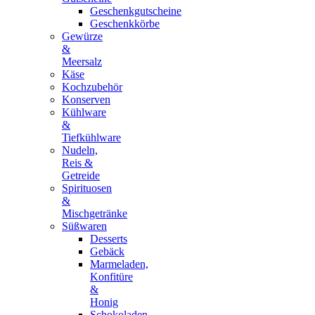
Geschenkgutscheine
Geschenkkörbe
Gewürze
&
Meersalz
Käse
Kochzubehör
Konserven
Kühlware
&
Tiefkühlware
Nudeln,
Reis &
Getreide
Spirituosen
&
Mischgetränke
Süßwaren
Desserts
Gebäck
Marmeladen,
Konfitüre
&
Honig
Schokoladen