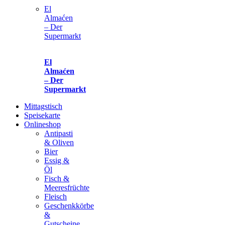
El
Almaćen
– Der
Supermarkt
El
Almaćen
– Der
Supermarkt
Mittagstisch
Speisekarte
Onlineshop
Antipasti
& Oliven
Bier
Essig &
Öl
Fisch &
Meeresfrüchte
Fleisch
Geschenkkörbe
&
Gutscheine