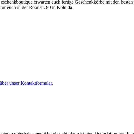
Geschenkboutique erwarten euch fertige Geschenkkörbe mit den besten
für euch in der Roonstr. 80 in Köln da!
über unser Kontaktformular
.
d einem unterhaltsamen Abend sucht, dann ist eine Degustation von P