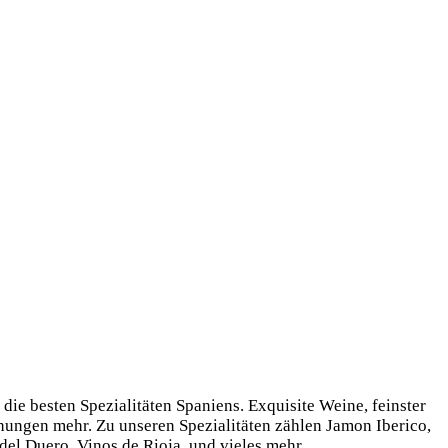
 Uhr • Sa 13:00 – 22:00 Uhr
ie besten Spezialitäten Spaniens. Exquisite Weine, feinster
ungen mehr. Zu unseren Spezialitäten zählen Jamon Iberico,
el Duero, Vinos de Rioja, und vieles mehr.