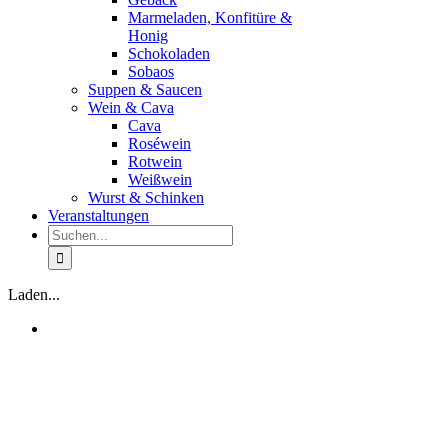
Marmeladen, Konfitüre &
Honig
Schokoladen
Sobaos
Suppen & Saucen
Wein & Cava
Cava
Roséwein
Rotwein
Weißwein
Wurst & Schinken
Veranstaltungen
Suche
nach:
Laden...