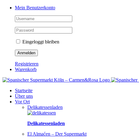
Zum
Facebook
Instagram
Pinterest
Tiktok
YouTube
Mein Benutzerkonto
Inhalt
springen
Eingeloggt bleiben
Registrieren
Warenkorb
Startseite
Über uns
Vor Ort
Delikatessenladen
Delikatessenladen
El Almaćen – Der Supermarkt