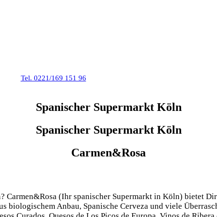
Köln •
Tel. 0221/169 151 96
Öffnungszeiten: Mo – Fr 13:00 – 22:00
Spanischer Supermarkt Köln
Spanischer Supermarkt Köln
Carmen&Rosa
? Carmen&Rosa (Ihr spanischer Supermarkt in Köln) bietet Dir d
us biologischem Anbau, Spanische Cerveza und viele Überrasch
sos Curados, Quesos de Los Picos de Europa, Vinos de Ribera d