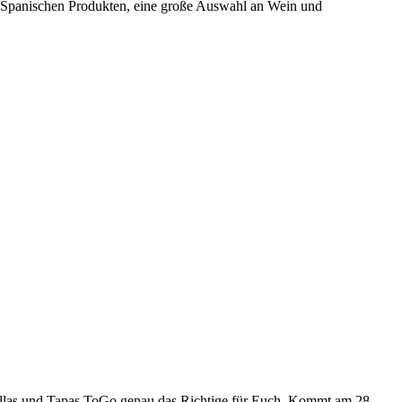
 Spanischen Produkten, eine große Auswahl an Wein und
aellas und Tapas ToGo genau das Richtige für Euch. Kommt am 28.