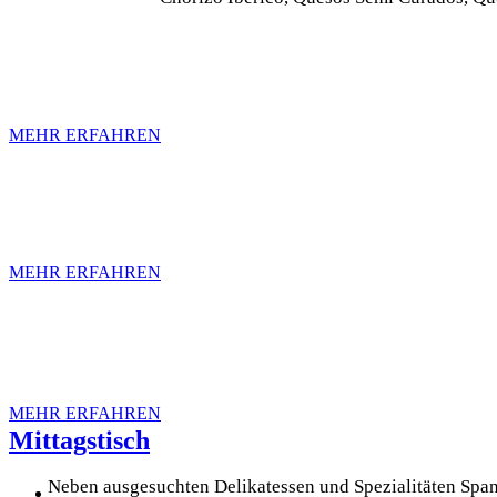
Geschäft in Köln
SPANISCHER SUPERMARKT
MEHR ERFAHREN
Onlineshop
SPEZIALITÄTEN PER POST
MEHR ERFAHREN
Veranstaltungen
WEIN-VERKOSTUNGEN UND MEHR
MEHR ERFAHREN
Mittagstisch
Neben ausgesuchten Delikatessen und Spezialitäten Sp