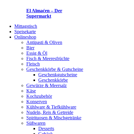
El Almaćen – Der
Supermarkt
Mittagstisch
Speisekarte
Onlineshop
Antipasti & Oliven
Bier
Essig & Öl
Fisch & Meeresfrüchte
Fleisch
Geschenkkörbe & Gutscheine
Geschenkgutscheine
Geschenkkörbe
Gewürze & Meersalz
Käse
Kochzubehör
Konserven
Kühlware & Tiefkühlware
Nudeln, Reis & Getreide
Spirituosen & Mischgetränke
Süßwaren
Desserts
Gebäck