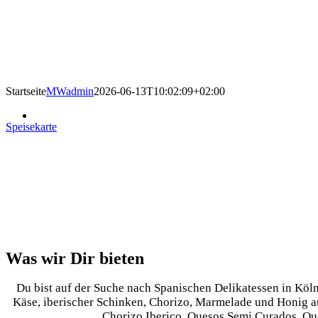
Startseite
MWadmin
2026-06-13T10:02:09+02:00
Beethovenstr. 22 • 50674 
Speisekarte
Was wir Dir bieten
Du bist auf der Suche nach Spanischen Delikatessen in Köln
Käse, iberischer Schinken, Chorizo, Marmelade und Honig a
Chorizo Iberico, Quesos Semi Curados, Que