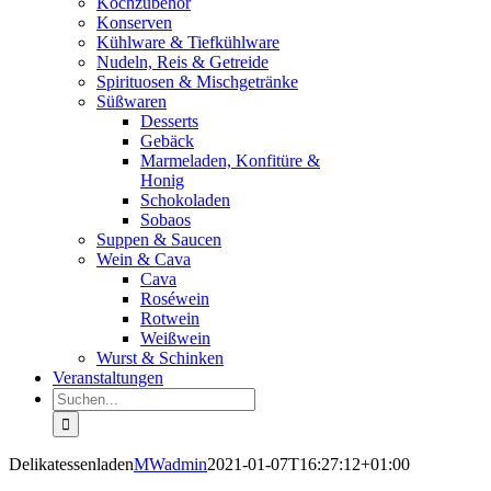
Kochzubehör
Konserven
Kühlware & Tiefkühlware
Nudeln, Reis & Getreide
Spirituosen & Mischgetränke
Süßwaren
Desserts
Gebäck
Marmeladen, Konfitüre &
Honig
Schokoladen
Sobaos
Suppen & Saucen
Wein & Cava
Cava
Roséwein
Rotwein
Weißwein
Wurst & Schinken
Veranstaltungen
Suche
nach:
Delikatessenladen
MWadmin
2021-01-07T16:27:12+01:00