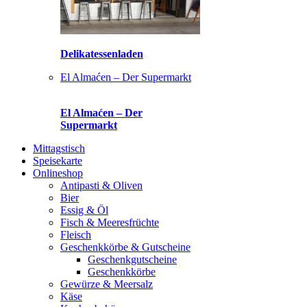
Delikatessenladen
El Almaćen – Der Supermarkt
El Almaćen – Der
Supermarkt
Mittagstisch
Speisekarte
Onlineshop
Antipasti & Oliven
Bier
Essig & Öl
Fisch & Meeresfrüchte
Fleisch
Geschenkkörbe & Gutscheine
Geschenkgutscheine
Geschenkkörbe
Gewürze & Meersalz
Käse