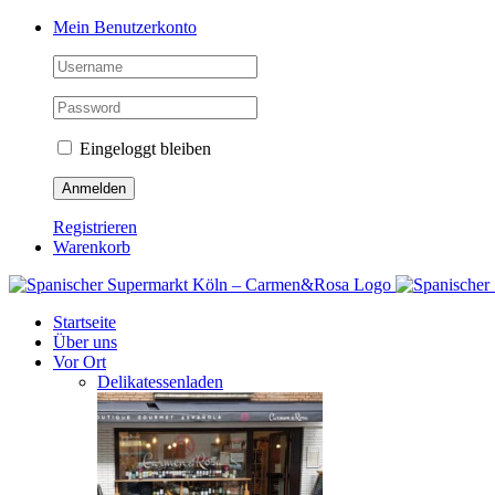
Zum
Facebook
Instagram
Pinterest
Tiktok
YouTube
Mein Benutzerkonto
Inhalt
springen
Eingeloggt bleiben
Registrieren
Warenkorb
Startseite
Über uns
Vor Ort
Delikatessenladen