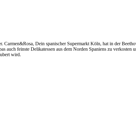
Delikatessenladen
eicher. Carmen&Rosa, Dein spanischer Supermarkt Köln, hat in der Beeth
apas auch feinste Delikatessen aus dem Norden Spaniens zu verkosten 
aubert wird.