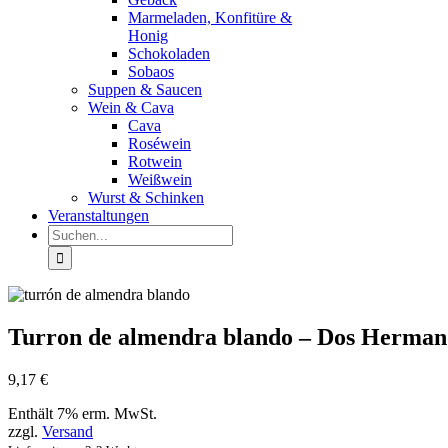
Marmeladen, Konfitüre &
Honig
Schokoladen
Sobaos
Suppen & Saucen
Wein & Cava
Cava
Roséwein
Rotwein
Weißwein
Wurst & Schinken
Veranstaltungen
Suche
nach:
Turron de almendra blando – Dos Herman
9,17
€
Enthält 7% erm. MwSt.
zzgl.
Versand