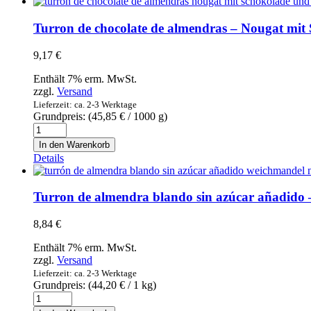
El
Artesano
Turron de chocolate de almendras – Nougat mi
35%
cacao
9,17
€
150g
-
Enthält 7% erm. MwSt.
Schokolade
zzgl.
Versand
mit
Lieferzeit: ca. 2-3 Werktage
35%
Grundpreis: (
45,85
€
/ 1000 g)
Kakao
Turron
Menge
de
In den Warenkorb
chocolate
Details
de
almendras
-
Turron de almendra blando sin azúcar añadi
Nougat
mit
8,84
€
Schokolade
und
Enthält 7% erm. MwSt.
Mandeln
zzgl.
Versand
Menge
Lieferzeit: ca. 2-3 Werktage
Grundpreis: (
44,20
€
/ 1 kg)
Turron
de