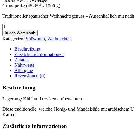
Lieferzeit: ca. 2-3 Werktage
Grundpreis: (
45,85
€
/ 1000 g)
Traditioneller spanischer Weihnachtsgenuss – Ausschließlich mit natür
Turron
de
In den Warenkorb
almendra
Kategorien:
Süßwaren
,
Weihnachten
blando
-
Beschreibung
Dos
Zusätzliche Informationen
Hermanos
Zutaten
-
Nährwerte
Weicher
Allergene
Mandel
Rezensionen (0)
Nougat
200g
Beschreibung
Menge
Lagerung: Kühl und trocken aufbewahren.
Diese traditionelle, weiche Honig- und Mandelsüße mit arabischem Ur
Kaffee.
Zusätzliche Informationen