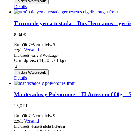
In den Warenkorb
almendra
Details
blando
sin
azúcar
Turron de yema tostada – Dos Hermanos – gerös
añadido
-
8,84
€
Dos
Hermanos
Enthält 7% erm. MwSt.
-
zzgl.
Versand
Weichmandel-
Lieferzeit: ca. 2-3 Werktage
Nougat
Grundpreis: (
44,20
€
/ 1 kg)
ohne
Turron
Zuckerzusatz
de
In den Warenkorb
Menge
yema
Details
tostada
-
Dos
Mantecados y Polvorones – El Artesano 600g –
Hermanos
-
15,07
€
geröstetes
Eigelb
Enthält 7% erm. MwSt.
Nougat
zzgl.
Versand
200g
Lieferzeit: derzeit nicht lieferbar
Menge