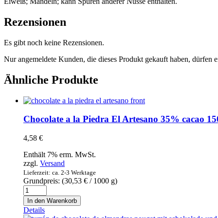
Eiweiß; Mandeln; kann Spuren anderer Nüsse enthalten.
Rezensionen
Es gibt noch keine Rezensionen.
Nur angemeldete Kunden, die dieses Produkt gekauft haben, dürfen 
Ähnliche Produkte
Chocolate a la Piedra El Artesano 35% cacao 
4,58
€
Enthält 7% erm. MwSt.
zzgl.
Versand
Lieferzeit: ca. 2-3 Werktage
Grundpreis: (
30,53
€
/ 1000 g)
Chocolate
a
In den Warenkorb
la
Details
Piedra