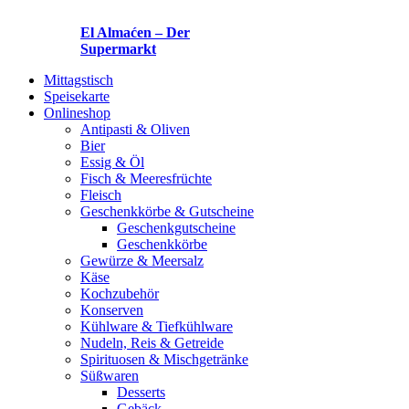
El Almaćen – Der
Supermarkt
Mittagstisch
Speisekarte
Onlineshop
Antipasti & Oliven
Bier
Essig & Öl
Fisch & Meeresfrüchte
Fleisch
Geschenkkörbe & Gutscheine
Geschenkgutscheine
Geschenkkörbe
Gewürze & Meersalz
Käse
Kochzubehör
Konserven
Kühlware & Tiefkühlware
Nudeln, Reis & Getreide
Spirituosen & Mischgetränke
Süßwaren
Desserts
Gebäck