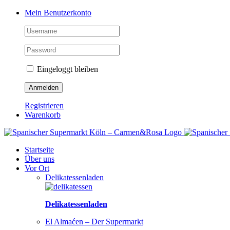
Zum
Facebook
Instagram
Pinterest
Tiktok
YouTube
Mein Benutzerkonto
Inhalt
springen
Eingeloggt bleiben
Registrieren
Warenkorb
Startseite
Über uns
Vor Ort
Delikatessenladen
Delikatessenladen
El Almaćen – Der Supermarkt