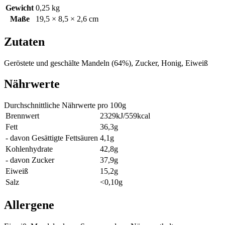
Gewicht
0,25 kg
Maße
19,5 × 8,5 × 2,6 cm
Zutaten
Geröstete und geschälte
Mandeln
(64%), Zucker, Honig,
Eiweiß
Nährwerte
Durchschnittliche Nährwerte pro 100g
Brennwert
2329kJ/559kcal
Fett
36,3g
- davon Gesättigte Fettsäuren
4,1g
Kohlenhydrate
42,8g
- davon Zucker
37,9g
Eiweiß
15,2g
Salz
<0,10g
Allergene