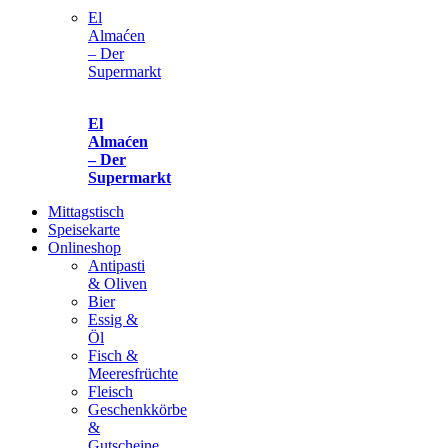
El
Almaćen
– Der
Supermarkt
El
Almaćen
– Der
Supermarkt
Mittagstisch
Speisekarte
Onlineshop
Antipasti
& Oliven
Bier
Essig &
Öl
Fisch &
Meeresfrüchte
Fleisch
Geschenkkörbe
&
Gutscheine