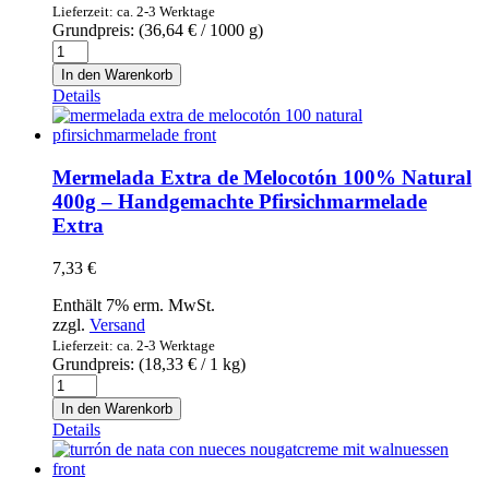
Lieferzeit: ca. 2-3 Werktage
Grundpreis: (
36,64
€
/ 1000 g)
Chocolate
puro
In den Warenkorb
con
Details
naranja
El
Artesano
70%
Mermelada Extra de Melocotón 100% Natural
-
400g – Handgemachte Pfirsichmarmelade
Schokolade
Extra
mit
Orange
70%
7,33
€
Kakao
Menge
Enthält 7% erm. MwSt.
zzgl.
Versand
Lieferzeit: ca. 2-3 Werktage
Grundpreis: (
18,33
€
/ 1 kg)
Mermelada
Extra
In den Warenkorb
de
Details
Melocotón
100%
Natural