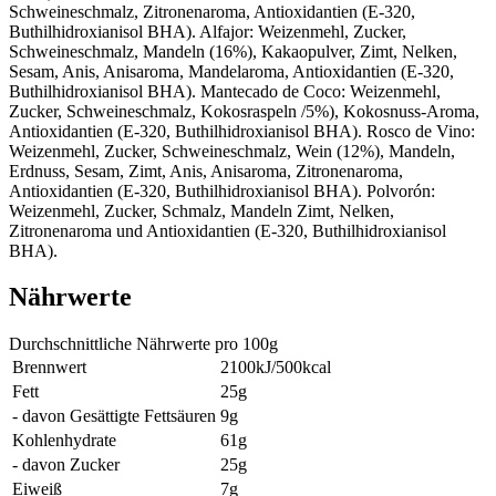
Schweineschmalz, Zitronenaroma, Antioxidantien (E-320,
Buthilhidroxianisol BHA).
Alfajor:
Weizenmehl
, Zucker,
Schweineschmalz,
Mandeln (16%)
, Kakaopulver, Zimt, Nelken,
Sesam
, Anis, Anisaroma, Mandelaroma, Antioxidantien (E-320,
Buthilhidroxianisol BHA).
Mantecado de Coco:
Weizenmehl
,
Zucker, Schweineschmalz, Kokosraspeln /5%), Kokosnuss-Aroma,
Antioxidantien (E-320, Buthilhidroxianisol BHA).
Rosco de Vino:
Weizenmehl
, Zucker, Schweineschmalz, Wein (12%),
Mandeln,
Erdnuss, Sesam,
Zimt, Anis, Anisaroma, Zitronenaroma,
Antioxidantien (E-320, Buthilhidroxianisol BHA).
Polvorón:
Weizenmehl
, Zucker, Schmalz,
Mandeln
Zimt, Nelken,
Zitronenaroma und Antioxidantien (E-320, Buthilhidroxianisol
BHA).
Nährwerte
Durchschnittliche Nährwerte pro 100g
Brennwert
2100kJ/500kcal
Fett
25g
- davon Gesättigte Fettsäuren
9g
Kohlenhydrate
61g
- davon Zucker
25g
Eiweiß
7g