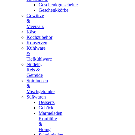
Geschenkgutscheine
Geschenkkörbe
Gewürze
&
Meersalz
Käse
Kochzubehör
Konserven
Kühlware
&
Tiefkühlware
Nudeln,
Reis &
Getreide
Spirituosen
&
Mischgetränke
Süßwaren
Desserts
Gebäck
Marmeladen,
Konfitüre
&
Honig
Schokoladen