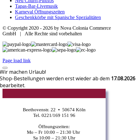
Neu Churri-Pintxos
Tapas-Bar-Livemusik
Karneval Öffnungszeiten
Geschenkkörbe mit Spanische Spezialitäten
© Copyright 2020 -
2026 by Nova Colonia Commerce
GmbH | Alle Rechte sind vorbehalten
Page load link
Wir machen Urlaub!
Shop-Bestellungen werden erst wieder ab dem
17.08.2026
bearbeitet.
CR
Beethovenstr. 22 • 50674 Köln
Tel. 0221/169 151 96
Öffnungszeiten:
Mo – Fr 10:00 – 21:30 Uhr
Sa 10:00 – 21:30 Uhr