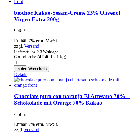
100%
Natural
biochoc Kakao-Sesam-Creme 23% Olivenöl
400g
Virgen Extra 200g
-
Handgemachte
9,48
€
Tomatenmarmelade
Extra
Enthält 7% erm. MwSt.
Menge
zzgl.
Versand
Lieferzeit: ca. 2-3 Werktage
Grundpreis: (
47,40
€
/ 1 kg)
biochoc
Kakao-
In den Warenkorb
Sesam-
Details
Creme
23%
Olivenöl
Virgen
Chocolate puro con naranja El Artesano 70% –
Extra
Schokolade mit Orange 70% Kakao
200g
Menge
4,58
€
Enthält 7% erm. MwSt.
zzgl.
Versand