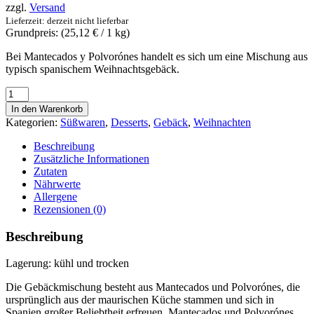
zzgl.
Versand
Lieferzeit: derzeit nicht lieferbar
Grundpreis: (
25,12
€
/ 1 kg)
Bei Mantecados y Polvorónes handelt es sich um eine Mischung aus
typisch spanischem Weihnachtsgebäck.
Mantecados
y
In den Warenkorb
Polvorones
Kategorien:
Süßwaren
,
Desserts
,
Gebäck
,
Weihnachten
-
El
Beschreibung
Artesano
Zusätzliche Informationen
600g
Zutaten
-
Nährwerte
Schmalzgebäck
Allergene
-
Rezensionen (0)
Gebäckmischung
Menge
Beschreibung
Lagerung: kühl und trocken
Die Gebäckmischung besteht aus Mantecados und Polvorónes, die
ursprünglich aus der maurischen Küche stammen und sich in
Spanien großer Beliebtheit erfreuen. Mantecados und Polvorónes