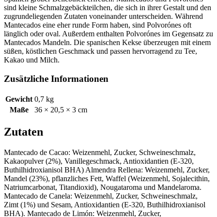
sind kleine Schmalzgebäckteilchen, die sich in ihrer Gestalt und den
zugrundeliegenden Zutaten voneinander unterscheiden. Während
Mantecados eine eher runde Form haben, sind Polvorónes oft
länglich oder oval. Außerdem enthalten Polvorónes im Gegensatz zu
Mantecados Mandeln. Die spanischen Kekse überzeugen mit einem
süßen, köstlichen Geschmack und passen hervorragend zu Tee,
Kakao und Milch.
Zusätzliche Informationen
Gewicht
0,7 kg
Maße
36 × 20,5 × 3 cm
Zutaten
Mantecado de Cacao:
Weizenmehl
, Zucker, Schweineschmalz,
Kakaopulver (2%), Vanillegeschmack, Antioxidantien (E-320,
Buthilhidroxianisol BHA)
Almendra Rellena:
Weizenmehl
, Zucker,
Mandel (23%)
, pflanzliches Fett, Waffel (
Weizenmehl
,
Sojalecithin
,
Natriumcarbonat, Titandioxid), Nougataroma und Mandelaroma.
Mantecado de Canela:
Weizenmehl
, Zucker, Schweineschmalz,
Zimt (1%) und
Sesam
, Antioxidantien (E-320, Buthilhidroxianisol
BHA).
Mantecado de Limón:
Weizenmehl
, Zucker,