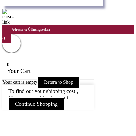
Adresse & Öffnungszeiten
0
0
Your Cart
Your cart is empty
Return to Shop
To find out your shipping cost ,
Please proceed to checkout.
Continue Shopping
Nach
oben