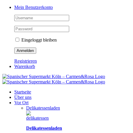
Zum
Facebook
Instagram
Pinterest
Tiktok
YouTube
Mein Benutzerkonto
Inhalt
springen
Eingeloggt bleiben
Registrieren
Warenkorb
Startseite
Über uns
Vor Ort
Delikatessenladen
Delikatessenladen