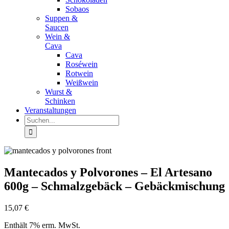
Sobaos
Suppen &
Saucen
Wein &
Cava
Cava
Roséwein
Rotwein
Weißwein
Wurst &
Schinken
Veranstaltungen
Suche
nach:
Mantecados y Polvorones – El Artesano
600g – Schmalzgebäck – Gebäckmischung
15,07
€
Enthält 7% erm. MwSt.