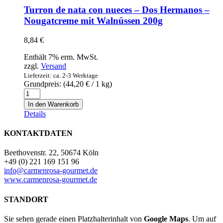
400g
Turron de nata con nueces – Dos Hermanos –
-
Nougatcreme mit Walnüssen 200g
Handgemachte
Pfirsichmarmelade
8,84
€
Extra
Menge
Enthält 7% erm. MwSt.
zzgl.
Versand
Lieferzeit: ca. 2-3 Werktage
Grundpreis: (
44,20
€
/ 1 kg)
Turron
de
In den Warenkorb
nata
Details
con
nueces
KONTAKTDATEN
-
Dos
Beethovenstr. 22, 50674 Köln
Hermanos
+49 (0) 221 169 151 96
-
info@carmenrosa-gourmet.de
Nougatcreme
www.carmenrosa-gourmet.de
mit
Walnüssen
STANDORT
200g
Menge
Sie sehen gerade einen Platzhalterinhalt von
Google Maps
. Um auf