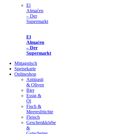
El
Almaćen
– Der
Supermarkt
El
Almaćen
– Der
Supermarkt
Mittagstisch
Speisekarte
Onlineshop
Antipasti
& Oliven
Bier
Essig &
Öl
Fisch &
Meeresfrüchte
Fleisch
Geschenkkörbe
&
Gutscheine