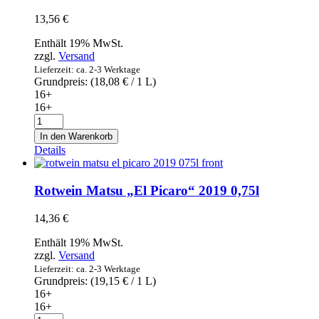
0,75l
13,56
€
Menge
Enthält 19% MwSt.
zzgl.
Versand
Lieferzeit: ca. 2-3 Werktage
Grundpreis: (
18,08
€
/ 1 L)
16+
16+
Weißwein
Ochoymedio
In den Warenkorb
Chardonnay
Details
2019
0,75l
Menge
Rotwein Matsu „El Picaro“ 2019 0,75l
14,36
€
Enthält 19% MwSt.
zzgl.
Versand
Lieferzeit: ca. 2-3 Werktage
Grundpreis: (
19,15
€
/ 1 L)
16+
16+
Rotwein