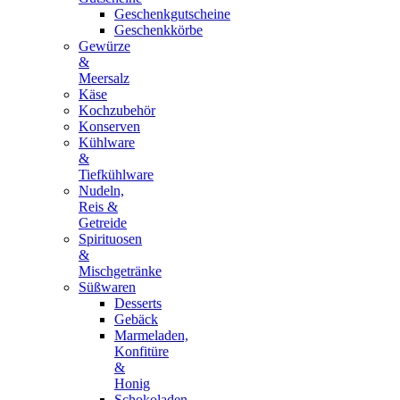
Geschenkgutscheine
Geschenkkörbe
Gewürze
&
Meersalz
Käse
Kochzubehör
Konserven
Kühlware
&
Tiefkühlware
Nudeln,
Reis &
Getreide
Spirituosen
&
Mischgetränke
Süßwaren
Desserts
Gebäck
Marmeladen,
Konfitüre
&
Honig
Schokoladen