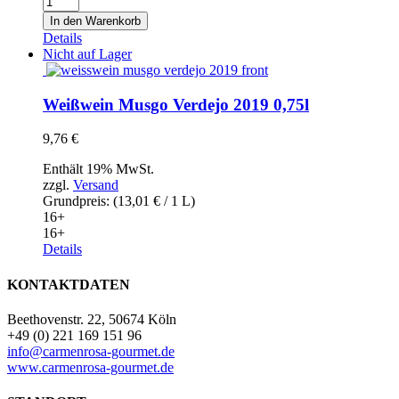
Matsu
In den Warenkorb
"El
Details
Picaro"
Nicht auf Lager
2019
0,75l
Menge
Weißwein Musgo Verdejo 2019 0,75l
9,76
€
Enthält 19% MwSt.
zzgl.
Versand
Grundpreis: (
13,01
€
/ 1 L)
16+
16+
Details
KONTAKTDATEN
Beethovenstr. 22, 50674 Köln
+49 (0) 221 169 151 96
info@carmenrosa-gourmet.de
www.carmenrosa-gourmet.de