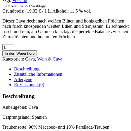
zzgl.
Versand
Lieferzeit: ca. 2-3 Werktage
Grundpreis: (
19,03
€
/ 1 L)
Alkohol: 11,5 % vol.
Dieser Cava riecht nach weißen Blüten und honiggelben Früchten;
nach frisch knospenden weißen Lilien und Sternjasmin. Er schmeckt
frisch und rein; am Gaumen knackig: die perfekte Balance zwischen
Zitrusfrüchten und hochreifen Früchten.
Cava
Finca
In den Warenkorb
la
Kategorien:
Cava
,
Wein & Cava
Pintada
Brut
Beschreibung
-
Zusätzliche Informationen
Sekt
Allergene
0,75l
Rezensionen (0)
Menge
Beschreibung
Anbaugebiet: Cava
Ursprungsland: Spanien
Traubensorte: 90% Macabeo- und 10% Parellada-Trauben