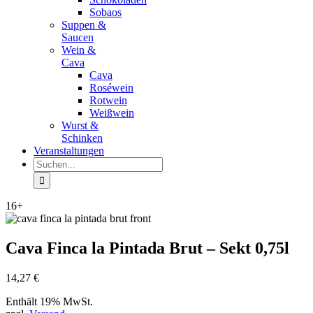
Sobaos
Suppen &
Saucen
Wein &
Cava
Cava
Roséwein
Rotwein
Weißwein
Wurst &
Schinken
Veranstaltungen
Suche
nach:
16+
Cava Finca la Pintada Brut – Sekt 0,75l
14,27
€
Enthält 19% MwSt.