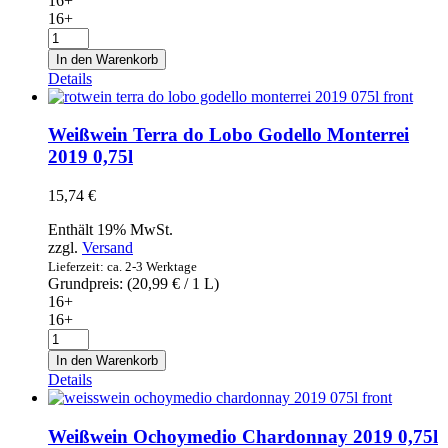
16+
16+
Weißwein
Martin
In den Warenkorb
Códax
Details
Albariño
2019
0,75l
Weißwein Terra do Lobo Godello Monterrei
Menge
2019 0,75l
15,74
€
Enthält 19% MwSt.
zzgl.
Versand
Lieferzeit: ca. 2-3 Werktage
Grundpreis: (
20,99
€
/ 1 L)
16+
16+
Weißwein
Terra
In den Warenkorb
do
Details
Lobo
Godello
Monterrei
Weißwein Ochoymedio Chardonnay 2019 0,75l
2019