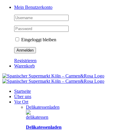
Zum
Facebook
Instagram
Pinterest
Tiktok
YouTube
Mein Benutzerkonto
Inhalt
springen
Eingeloggt bleiben
Registrieren
Warenkorb
Startseite
Über uns
Vor Ort
Delikatessenladen
Delikatessenladen