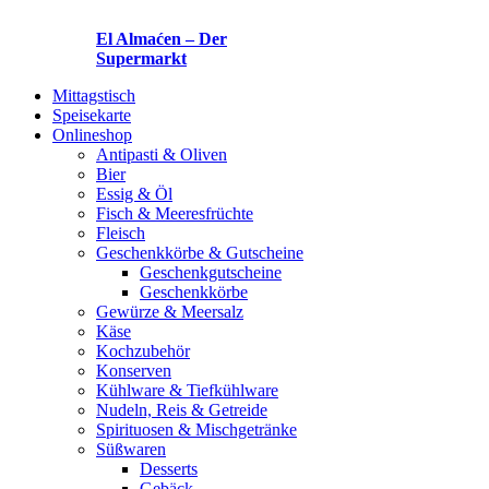
El Almaćen – Der
Supermarkt
Mittagstisch
Speisekarte
Onlineshop
Antipasti & Oliven
Bier
Essig & Öl
Fisch & Meeresfrüchte
Fleisch
Geschenkkörbe & Gutscheine
Geschenkgutscheine
Geschenkkörbe
Gewürze & Meersalz
Käse
Kochzubehör
Konserven
Kühlware & Tiefkühlware
Nudeln, Reis & Getreide
Spirituosen & Mischgetränke
Süßwaren
Desserts
Gebäck