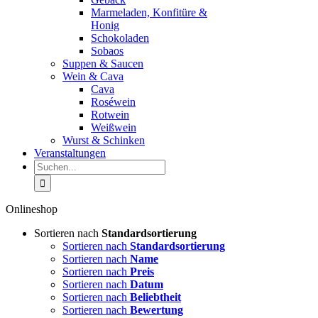
Marmeladen, Konfitüre &
Honig
Schokoladen
Sobaos
Suppen & Saucen
Wein & Cava
Cava
Roséwein
Rotwein
Weißwein
Wurst & Schinken
Veranstaltungen
Suche
nach:
Onlineshop
Sortieren nach
Standardsortierung
Sortieren nach
Standardsortierung
Sortieren nach
Name
Sortieren nach
Preis
Sortieren nach
Datum
Sortieren nach
Beliebtheit
Sortieren nach
Bewertung