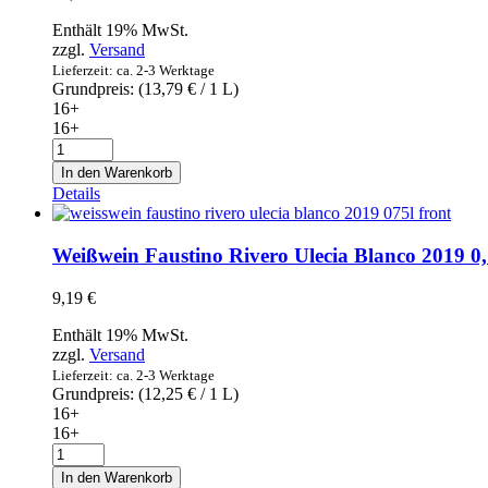
Enthält 19% MwSt.
zzgl.
Versand
Lieferzeit: ca. 2-3 Werktage
Grundpreis: (
13,79
€
/ 1 L)
16+
16+
Weißwein
Esteban
In den Warenkorb
Martin
Details
Chardonnay-
Macabeo
2019
Weißwein Faustino Rivero Ulecia Blanco 2019 0,
0,75l
Menge
9,19
€
Enthält 19% MwSt.
zzgl.
Versand
Lieferzeit: ca. 2-3 Werktage
Grundpreis: (
12,25
€
/ 1 L)
16+
16+
Weißwein
Faustino
In den Warenkorb