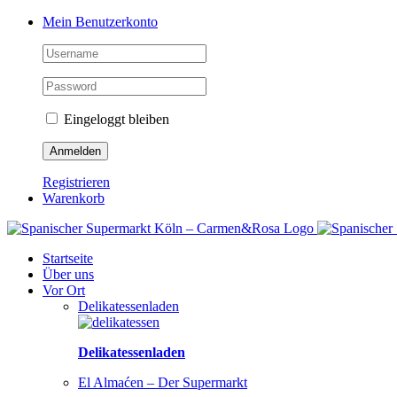
Zum
Facebook
Instagram
Pinterest
Tiktok
YouTube
Mein Benutzerkonto
Inhalt
springen
Eingeloggt bleiben
Registrieren
Warenkorb
Startseite
Über uns
Vor Ort
Delikatessenladen
Delikatessenladen
El Almaćen – Der Supermarkt