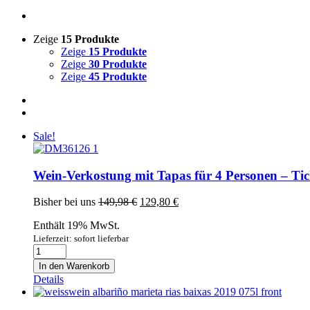
Zeige
15 Produkte
Zeige
15 Produkte
Zeige
30 Produkte
Zeige
45 Produkte
Sale!
Wein-Verkostung mit Tapas für 4 Personen – Tic
Ursprünglicher
Aktueller
Bisher bei uns
149,98
€
129,80
€
Preis
Preis
Enthält 19% MwSt.
war:
ist:
149,98 €
129,80 €.
Lieferzeit: sofort lieferbar
Wein-
Verkostung
In den Warenkorb
mit
Details
Tapas
für