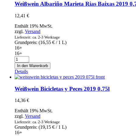
4
Weißwein Albariño Marieta Rias Baixas 2019 0,
Personen
-
12,41
€
Ticket
Menge
Enthält 19% MwSt.
zzgl.
Versand
Lieferzeit: ca. 2-3 Werktage
Grundpreis: (
16,55
€
/ 1 L)
16+
16+
Weißwein
Albariño
In den Warenkorb
Marieta
Details
Rias
Baixas
2019
Weißwein Bicicletas y Peces 2019 0,75l
0,75l
Menge
14,36
€
Enthält 19% MwSt.
zzgl.
Versand
Lieferzeit: ca. 2-3 Werktage
Grundpreis: (
19,15
€
/ 1 L)
16+