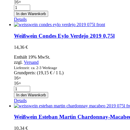
16+
Weißwein
Bicicletas
In den Warenkorb
y
Details
Peces
2019
0,75l
Weißwein Condes Eylo Verdejo 2019 0,75l
Menge
14,36
€
Enthält 19% MwSt.
zzgl.
Versand
Lieferzeit: ca. 2-3 Werktage
Grundpreis: (
19,15
€
/ 1 L)
16+
16+
Weißwein
Condes
In den Warenkorb
Eylo
Details
Verdejo
2019
0,75l
Weißwein Esteban Martin Chardonnay-Macabeo
Menge
10,34
€