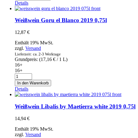
Rivero
Details
Ulecia
Blanco
2019
Weißwein Goru el Blanco 2019 0,75l
0,75l
Menge
12,87
€
Enthält 19% MwSt.
zzgl.
Versand
Lieferzeit: ca. 2-3 Werktage
Grundpreis: (
17,16
€
/ 1 L)
16+
16+
Weißwein
Goru
In den Warenkorb
el
Details
Blanco
2019
0,75l
Weißwein Libalis by Maetierra white 2019 0,75l
Menge
14,94
€
Enthält 19% MwSt.
zzgl.
Versand