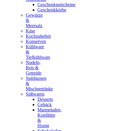
Geschenkgutscheine
Geschenkkörbe
Gewürze
&
Meersalz
Käse
Kochzubehör
Konserven
Kühlware
&
Tiefkühlware
Nudeln,
Reis &
Getreide
Spirituosen
&
Mischgetränke
Süßwaren
Desserts
Gebäck
Marmeladen,
Konfitüre
&
Honig
Schokoladen