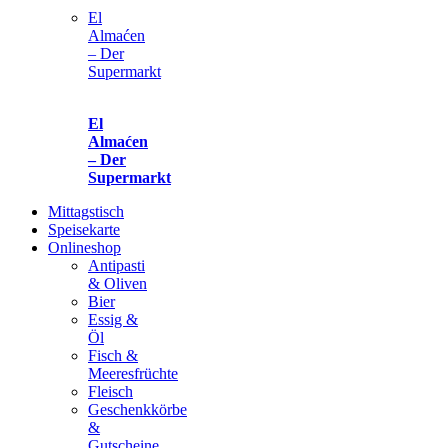
El
Almaćen
– Der
Supermarkt
El
Almaćen
– Der
Supermarkt
Mittagstisch
Speisekarte
Onlineshop
Antipasti
& Oliven
Bier
Essig &
Öl
Fisch &
Meeresfrüchte
Fleisch
Geschenkkörbe
&
Gutscheine