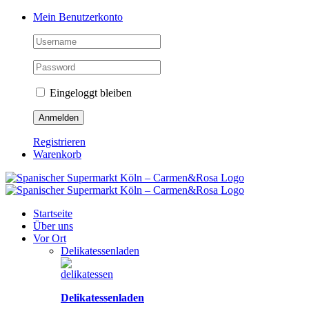
Zum
Facebook
Instagram
Pinterest
Tiktok
YouTube
Mein Benutzerkonto
Inhalt
springen
Eingeloggt bleiben
Registrieren
Warenkorb
Startseite
Über uns
Vor Ort
Delikatessenladen
Delikatessenladen