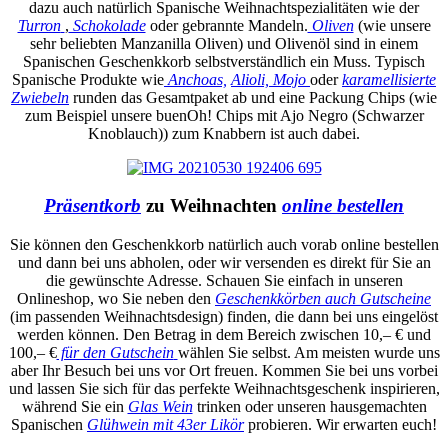
dazu auch natürlich Spanische Weihnachtspezialitäten wie der
Turron
,
Schokolade
oder gebrannte Mandeln.
Oliven
(wie unsere
sehr beliebten Manzanilla Oliven) und Olivenöl sind in einem
Spanischen Geschenkkorb selbstverständlich ein Muss. Typisch
Spanische Produkte wie
Anchoas,
Alioli,
Mojo
oder
karamellisierte
Zwiebeln
runden das Gesamtpaket ab und eine Packung Chips (wie
zum Beispiel unsere buenOh! Chips mit Ajo Negro (Schwarzer
Knoblauch)) zum Knabbern ist auch dabei.
Präsentkorb
zu Weihnachten
online bestellen
Sie können den Geschenkkorb natürlich auch vorab online bestellen
und dann bei uns abholen, oder wir versenden es direkt für Sie an
die gewünschte Adresse. Schauen Sie einfach in unseren
Onlineshop, wo Sie neben den
Geschenkkörben auch Gutscheine
(im passenden Weihnachtsdesign) finden, die dann bei uns eingelöst
werden können. Den Betrag in dem Bereich zwischen 10,– € und
100,– €
für den Gutschein
wählen Sie selbst. Am meisten wurde uns
aber Ihr Besuch bei uns vor Ort freuen. Kommen Sie bei uns vorbei
und lassen Sie sich für das perfekte Weihnachtsgeschenk inspirieren,
während Sie ein
Glas Wein
trinken oder unseren hausgemachten
Spanischen
Glühwein mit 43er Likör
probieren. Wir erwarten euch!