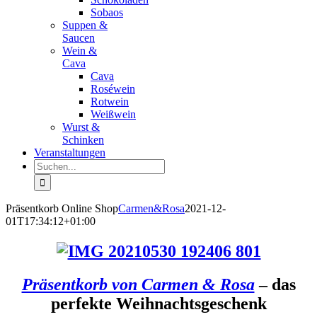
Sobaos
Suppen &
Saucen
Wein &
Cava
Cava
Roséwein
Rotwein
Weißwein
Wurst &
Schinken
Veranstaltungen
Suche
nach:
Präsentkorb Online Shop
Carmen&Rosa
2021-12-
01T17:34:12+01:00
Präsentkorb von Carmen & Rosa
– das
perfekte Weihnachtsgeschenk