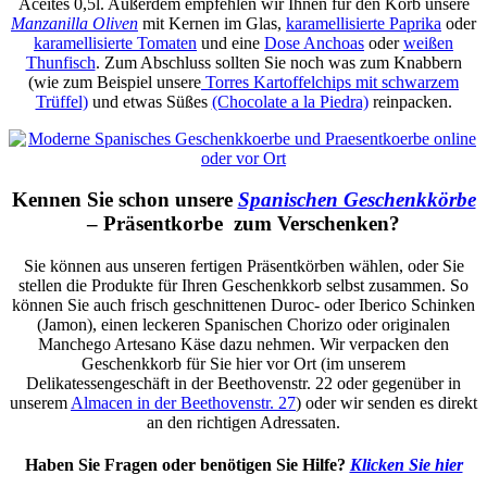
Aceites 0,5l. Außerdem empfehlen wir Ihnen für den Korb unsere
Manzanilla Oliven
mit Kernen im Glas,
karamellisierte Paprika
oder
karamellisierte Tomaten
und eine
Dose Anchoas
oder
weißen
Thunfisch
. Zum Abschluss sollten Sie noch was zum Knabbern
(wie zum Beispiel unsere
Torres Kartoffelchips mit schwarzem
Trüffel)
und etwas Süßes
(Chocolate a la Piedra)
reinpacken.
Kennen Sie schon unsere
Spanischen Geschenkkörbe
– Präsentkorbe zum Verschenken?
Sie können aus unseren fertigen Präsentkörben wählen, oder Sie
stellen die Produkte für Ihren Geschenkkorb selbst zusammen. So
können Sie auch frisch geschnittenen Duroc- oder Iberico Schinken
(Jamon), einen leckeren Spanischen Chorizo oder originalen
Manchego Artesano Käse dazu nehmen. Wir verpacken den
Geschenkkorb für Sie hier vor Ort (im unserem
Delikatessengeschäft in der Beethovenstr. 22 oder gegenüber in
unserem
Almacen in der Beethovenstr. 27
) oder wir senden es direkt
an den richtigen Adressaten.
Haben Sie Fragen oder benötigen Sie Hilfe?
Klicken Sie hier