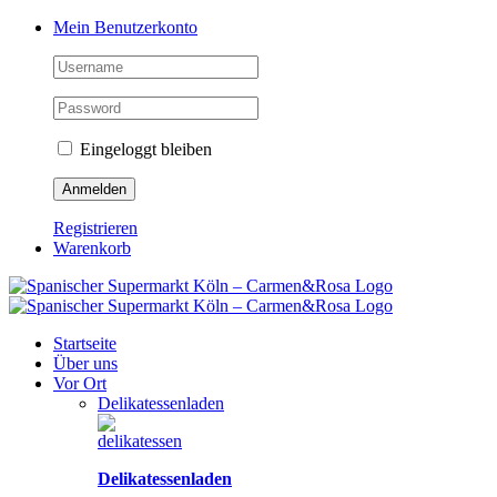
Zum
Facebook
Instagram
Pinterest
Tiktok
YouTube
Mein Benutzerkonto
Inhalt
springen
Eingeloggt bleiben
Registrieren
Warenkorb
Startseite
Über uns
Vor Ort
Delikatessenladen
Delikatessenladen