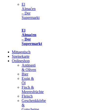
El
Almaćen
– Der
Supermarkt
El
Almaćen
– Der
Supermarkt
Mittagstisch
Speisekarte
Onlineshop
Antipasti
& Oliven
Bier
Essig &
Öl
Fisch &
Meeresfrüchte
Fleisch
Geschenkkörbe
&
Gutscheine