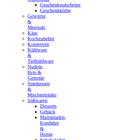
Geschenkgutscheine
Geschenkkörbe
Gewürze
&
Meersalz
Käse
Kochzubehör
Konserven
Kühlware
&
Tiefkühlware
Nudeln,
Reis &
Getreide
Spirituosen
&
Mischgetränke
Süßwaren
Desserts
Gebäck
Marmeladen,
Konfitüre
&
Honig
Schokoladen