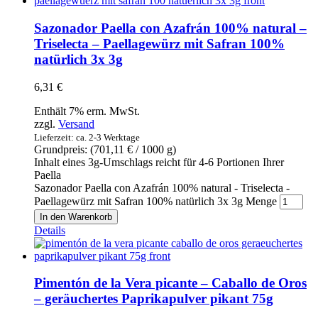
Sazonador Paella con Azafrán 100% natural –
Triselecta – Paellagewürz mit Safran 100%
natürlich 3x 3g
6,31
€
Enthält 7% erm. MwSt.
zzgl.
Versand
Lieferzeit: ca. 2-3 Werktage
Grundpreis: (
701,11
€
/ 1000 g)
Inhalt eines 3g-Umschlags reicht für 4-6 Portionen Ihrer
Paella
Sazonador Paella con Azafrán 100% natural - Triselecta -
Paellagewürz mit Safran 100% natürlich 3x 3g Menge
In den Warenkorb
Details
Pimentón de la Vera picante – Caballo de Oros
– geräuchertes Paprikapulver pikant 75g