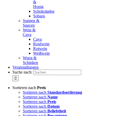
&
Honig
Schokoladen
Sobaos
Suppen &
Saucen
Wein &
Cava
Cava
Roséwein
Rotwein
Weißwein
Wurst &
Schinken
Veranstaltungen
Suche nach:
Sortieren nach
Preis
Sortieren nach
Standardsortierung
Sortieren nach
Name
Sortieren nach
Preis
Sortieren nach
Datum
Sortieren nach
Beliebtheit
Sortieren nach
Bewertung