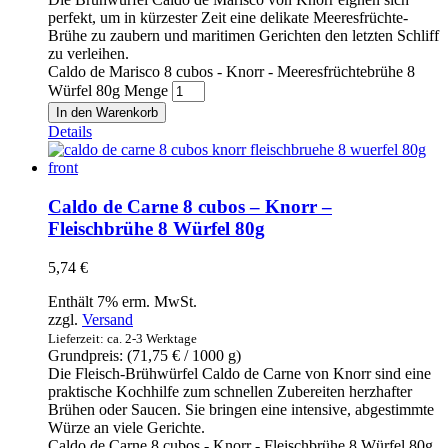
perfekt, um in kürzester Zeit eine delikate Meeresfrüchte-
Brühe zu zaubern und maritimen Gerichten den letzten Schliff
zu verleihen.
Caldo de Marisco 8 cubos - Knorr - Meeresfrüchtebrühe 8
Würfel 80g Menge
In den Warenkorb
Details
Caldo de Carne 8 cubos – Knorr –
Fleischbrühe 8 Würfel 80g
5,74
€
Enthält 7% erm. MwSt.
zzgl.
Versand
Lieferzeit: ca. 2-3 Werktage
Grundpreis: (
71,75
€
/ 1000 g)
Die Fleisch-Brühwürfel Caldo de Carne von Knorr sind eine
praktische Kochhilfe zum schnellen Zubereiten herzhafter
Brühen oder Saucen. Sie bringen eine intensive, abgestimmte
Würze an viele Gerichte.
Caldo de Carne 8 cubos - Knorr - Fleischbrühe 8 Würfel 80g