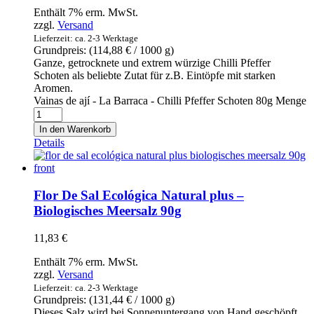
Enthält 7% erm. MwSt.
zzgl.
Versand
Lieferzeit: ca. 2-3 Werktage
Grundpreis: (
114,88
€
/ 1000 g)
Ganze, getrocknete und extrem würzige Chilli Pfeffer
Schoten als beliebte Zutat für z.B. Eintöpfe mit starken
Aromen.
Vainas de ají - La Barraca - Chilli Pfeffer Schoten 80g Menge
In den Warenkorb
Details
Flor De Sal Ecológica Natural plus –
Biologisches Meersalz 90g
11,83
€
Enthält 7% erm. MwSt.
zzgl.
Versand
Lieferzeit: ca. 2-3 Werktage
Grundpreis: (
131,44
€
/ 1000 g)
Dieses Salz wird bei Sonnenuntergang von Hand geschöpft