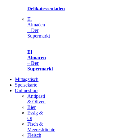
Delikatessenladen
El
Almaćen
– Der
Supermarkt
El
Almaćen
– Der
Supermarkt
Mittagstisch
Speisekarte
Onlineshop
Antipasti
& Oliven
Bier
Essig &
Öl
Fisch &
Meeresfrüchte
Fleisch