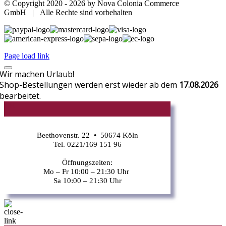
© Copyright 2020 -
2026 by Nova Colonia Commerce
GmbH | Alle Rechte sind vorbehalten
Page load link
Wir machen Urlaub!
Shop-Bestellungen werden erst wieder ab dem
17.08.2026
bearbeitet.
CR
Beethovenstr. 22 • 50674 Köln
Tel. 0221/169 151 96
Öffnungszeiten:
Mo – Fr 10:00 – 21:30 Uhr
Sa 10:00 – 21:30 Uhr