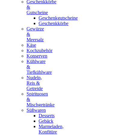
Geschenkkörbe
&
Gutscheine
Geschenkgutscheine
Geschenkkörbe
Gewürze
&
Meersalz
Käse
Kochzubehör
Konserven
Kühlware
&
Tiefkühlware
Nudeln,
Reis &
Getreide
Spirituosen
&
Mischgetränke
Süßwaren
Desserts
Gebäck
Marmeladen,
Konfitüre