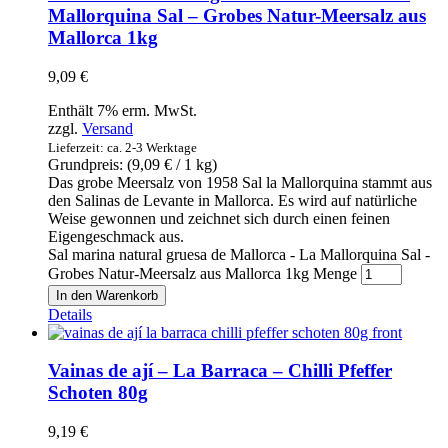
Mallorquina Sal – Grobes Natur-Meersalz aus
Mallorca 1kg
9,09
€
Enthält 7% erm. MwSt.
zzgl.
Versand
Lieferzeit: ca. 2-3 Werktage
Grundpreis: (
9,09
€
/ 1 kg)
Das grobe Meersalz von 1958 Sal la Mallorquina stammt aus
den Salinas de Levante in Mallorca. Es wird auf natürliche
Weise gewonnen und zeichnet sich durch einen feinen
Eigengeschmack aus.
Sal marina natural gruesa de Mallorca - La Mallorquina Sal -
Grobes Natur-Meersalz aus Mallorca 1kg Menge
In den Warenkorb
Details
Vainas de ají – La Barraca – Chilli Pfeffer
Schoten 80g
9,19
€