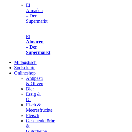
El
Almaćen
– Der
Supermarkt
El
Almaćen
– Der
Supermarkt
Mittagstisch
Speisekarte
Onlineshop
Antipasti
& Oliven
Bier
Essig &
Öl
Fisch &
Meeresfrüchte
Fleisch
Geschenkkörbe
&
Gutscheine