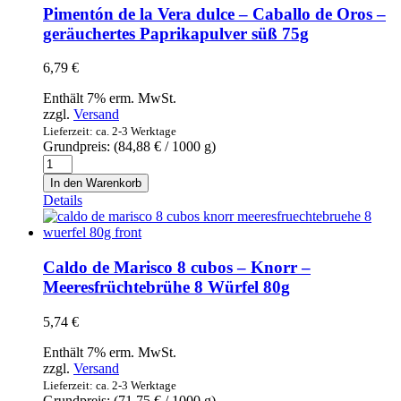
Pimentón de la Vera dulce – Caballo de Oros –
geräuchertes Paprikapulver süß 75g
6,79
€
Enthält 7% erm. MwSt.
zzgl.
Versand
Lieferzeit: ca. 2-3 Werktage
Grundpreis: (
84,88
€
/ 1000 g)
Pimentón
de
In den Warenkorb
la
Details
Vera
dulce
-
Caballo
Caldo de Marisco 8 cubos – Knorr –
de
Meeresfrüchtebrühe 8 Würfel 80g
Oros
-
5,74
€
geräuchertes
Paprikapulver
Enthält 7% erm. MwSt.
süß
zzgl.
Versand
75g
Lieferzeit: ca. 2-3 Werktage
Menge
Grundpreis: (
71,75
€
/ 1000 g)