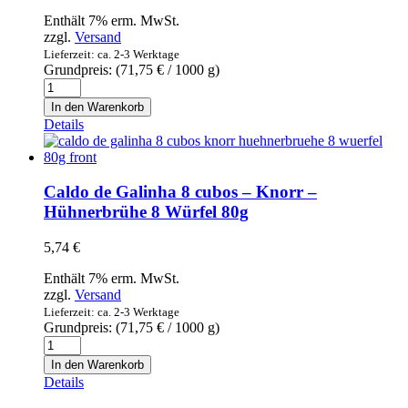
Enthält 7% erm. MwSt.
zzgl.
Versand
Lieferzeit: ca. 2-3 Werktage
Grundpreis: (
71,75
€
/ 1000 g)
Caldo
de
In den Warenkorb
Legumes
Details
8
cubos
-
Knorr
Caldo de Galinha 8 cubos – Knorr –
-
Hühnerbrühe 8 Würfel 80g
Gemüsebrühe
8
5,74
€
Würfel
80g
Enthält 7% erm. MwSt.
Menge
zzgl.
Versand
Lieferzeit: ca. 2-3 Werktage
Grundpreis: (
71,75
€
/ 1000 g)
Caldo
de
In den Warenkorb
Galinha
Details
8