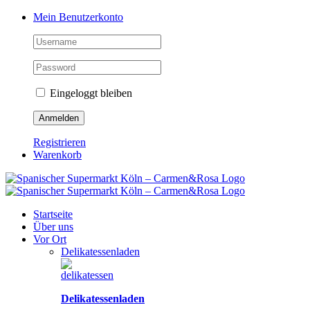
Zum
Facebook
Instagram
Pinterest
Tiktok
YouTube
Mein Benutzerkonto
Inhalt
springen
Eingeloggt bleiben
Registrieren
Warenkorb
Startseite
Über uns
Vor Ort
Delikatessenladen
Delikatessenladen