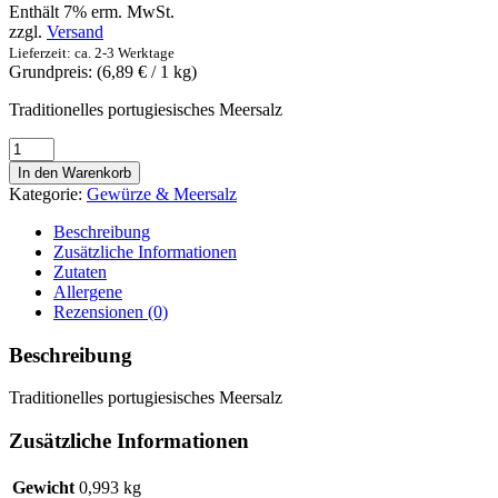
Enthält 7% erm. MwSt.
zzgl.
Versand
Lieferzeit: ca. 2-3 Werktage
Grundpreis: (
6,89
€
/ 1 kg)
Traditionelles portugiesisches Meersalz
Sal
Marinho
In den Warenkorb
-
Kategorie:
Gewürze & Meersalz
salvida
-
Beschreibung
portugiesisches
Zusätzliche Informationen
Meersalz
Zutaten
1kg
Allergene
Menge
Rezensionen (0)
Beschreibung
Traditionelles portugiesisches Meersalz
Zusätzliche Informationen
Gewicht
0,993 kg