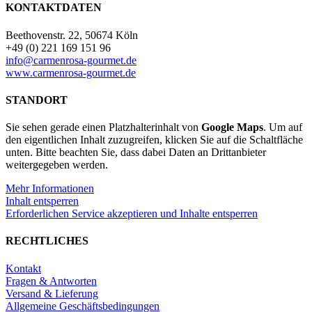
cubos
KONTAKTDATEN
-
Knorr
Beethovenstr. 22, 50674 Köln
-
+49 (0) 221 169 151 96
Hühnerbrühe
info@carmenrosa-gourmet.de
8
www.carmenrosa-gourmet.de
Würfel
80g
STANDORT
Menge
Sie sehen gerade einen Platzhalterinhalt von
Google Maps
. Um auf
den eigentlichen Inhalt zuzugreifen, klicken Sie auf die Schaltfläche
unten. Bitte beachten Sie, dass dabei Daten an Drittanbieter
weitergegeben werden.
Mehr Informationen
Inhalt entsperren
Erforderlichen Service akzeptieren und Inhalte entsperren
RECHTLICHES
Kontakt
Fragen & Antworten
Versand & Lieferung
Allgemeine Geschäftsbedingungen