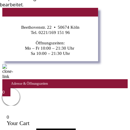
bearbeitet.
CR
Beethovenstr. 22 • 50674 Köln
Tel. 0221/169 151 96
Öffnungszeiten:
Mo – Fr 10:00 – 21:30 Uhr
Sa 10:00 – 21:30 Uhr
Adresse & Öffnungszeiten
0
0
Your Cart