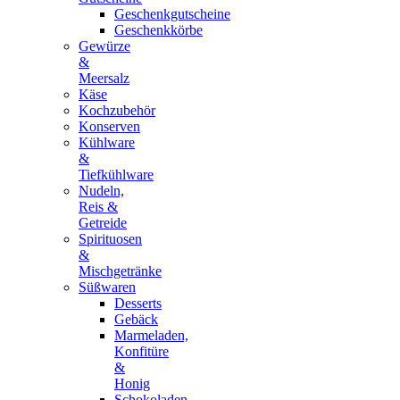
Geschenkgutscheine
Geschenkkörbe
Gewürze
&
Meersalz
Käse
Kochzubehör
Konserven
Kühlware
&
Tiefkühlware
Nudeln,
Reis &
Getreide
Spirituosen
&
Mischgetränke
Süßwaren
Desserts
Gebäck
Marmeladen,
Konfitüre
&
Honig
Schokoladen