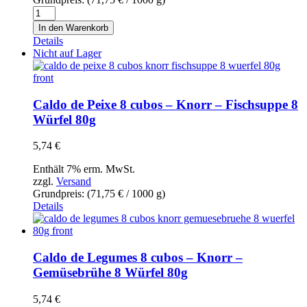
Caldo
de
In den Warenkorb
Marisco
Details
8
Nicht auf Lager
cubos
-
Knorr
-
Caldo de Peixe 8 cubos – Knorr – Fischsuppe 8
Meeresfrüchtebrühe
Würfel 80g
8
Würfel
5,74
€
80g
Menge
Enthält 7% erm. MwSt.
zzgl.
Versand
Grundpreis: (
71,75
€
/ 1000 g)
Details
Caldo de Legumes 8 cubos – Knorr –
Gemüsebrühe 8 Würfel 80g
5,74
€