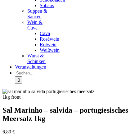
Sobaos
Suppen &
Saucen
Wein &
Cava
Cava
Roséwein
Rotwein
Weißwein
Wurst &
Schinken
Veranstaltungen
Suche
nach:
Sal Marinho – salvida – portugiesisches
Meersalz 1kg
6,89
€