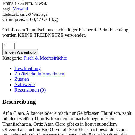
Enthält 7% erm. MwSt.
zzgl.
Versand
Lieferzeit: ca. 2-3 Werktage
Grundpreis: (
100,47
€
/ 1 kg)
Gelbflossen Thunfisch aus nachhaltiger Fischerei. Beim Fischfang
werden KEINE TREIBNETZE verwendet.
Atún
claro
In den Warenkorb
en
Kategorie:
Fisch & Meeresfrüchte
aceite
de
Beschreibung
oliva
Zusätzliche Informationen
–
Zutaten
Ortiz
Nährwerte
-
Rezensionen (0)
Heller
Thunfisch
Beschreibung
in
Olivenöl
Atún Claro, Albacore oder einfach nur Gelbflossen Thunfisch, zählt
150g
mit dem weißen Thunfisch zu den kulinarisch begehrtesten
Menge
Thunfischarten. Ortiz Atun Claro gibt es in konventionellem
Olivenöl als auch in Bio Olivenöl. Sein Fleisch ist besonders zart
und schmackhaft. Conservas Ortiz setzt sich für die Erhaltung der