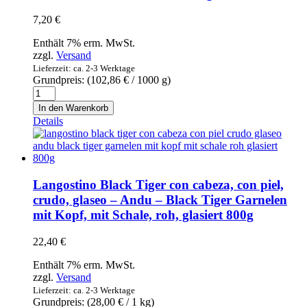
Olivenöl
7,20
€
Menge
Enthält 7% erm. MwSt.
zzgl.
Versand
Lieferzeit: ca. 2-3 Werktage
Grundpreis: (
102,86
€
/ 1000 g)
Mejillones
En
In den Warenkorb
Escabeche
Details
-
Vigilante
-
Pfahlmuscheln
in
Langostino Black Tiger con cabeza, con piel,
Marinade
crudo, glaseo – Andu – Black Tiger Garnelen
70g
mit Kopf, mit Schale, roh, glasiert 800g
Menge
22,40
€
Enthält 7% erm. MwSt.
zzgl.
Versand
Lieferzeit: ca. 2-3 Werktage
Grundpreis: (
28,00
€
/ 1 kg)