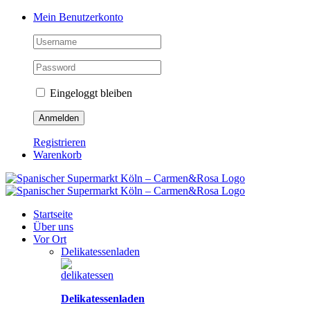
Zum
Facebook
Instagram
Pinterest
Tiktok
YouTube
Mein Benutzerkonto
Inhalt
springen
Eingeloggt bleiben
Registrieren
Warenkorb
Startseite
Über uns
Vor Ort
Delikatessenladen
Delikatessenladen