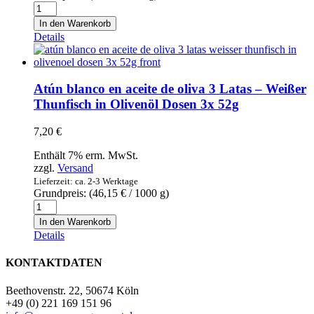
Langostino
Black
In den Warenkorb
Tiger
Details
con
cabeza,
con
piel,
Atún blanco en aceite de oliva 3 Latas – Weißer
crudo,
Thunfisch in Olivenöl Dosen 3x 52g
glaseo
-
7,20
€
Andu
-
Enthält 7% erm. MwSt.
Black
zzgl.
Versand
Tiger
Lieferzeit: ca. 2-3 Werktage
Garnelen
Grundpreis: (
46,15
€
/ 1000 g)
mit
Atún
Kopf,
blanco
mit
In den Warenkorb
en
Schale,
Details
aceite
roh,
de
glasiert
KONTAKTDATEN
oliva
800g
3
Menge
Beethovenstr. 22, 50674 Köln
Latas
+49 (0) 221 169 151 96
–