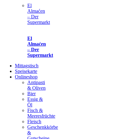
El
Almaćen
– Der
Supermarkt
El
Almaćen
– Der
Supermarkt
Mittagstisch
Speisekarte
Onlineshop
Antipasti
& Oliven
Bier
Essig &
Öl
Fisch &
Meeresfrüchte
Fleisch
Geschenkkörbe
&
Gutscheine