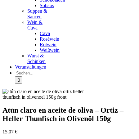
Sobaos
Suppen &
Saucen
Wein &
Cava
Cava
Roséwein
Rotwein
Weißwein
Wurst &
Schinken
Veranstaltungen
Suche
nach:
Atún claro en aceite de oliva – Ortiz –
Heller Thunfisch in Olivenöl 150g
15,07
€