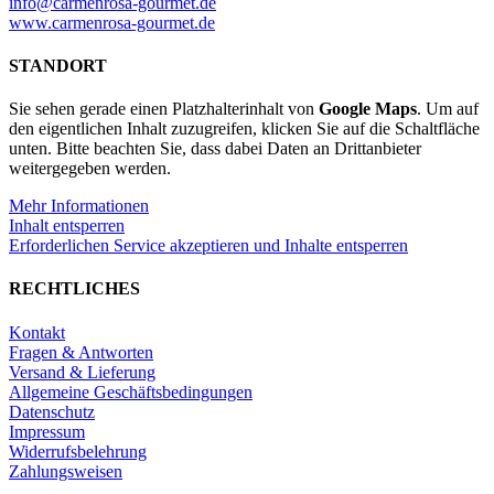
info@carmenrosa-gourmet.de
Weißer
www.carmenrosa-gourmet.de
Thunfisch
in
STANDORT
Olivenöl
Dosen
3x
Sie sehen gerade einen Platzhalterinhalt von
Google Maps
. Um auf
52g
den eigentlichen Inhalt zuzugreifen, klicken Sie auf die Schaltfläche
Menge
unten. Bitte beachten Sie, dass dabei Daten an Drittanbieter
weitergegeben werden.
Mehr Informationen
Inhalt entsperren
Erforderlichen Service akzeptieren und Inhalte entsperren
RECHTLICHES
Kontakt
Fragen & Antworten
Versand & Lieferung
Allgemeine Geschäftsbedingungen
Datenschutz
Impressum
Widerrufsbelehrung
Zahlungsweisen