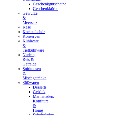
Geschenkgutscheine
Geschenkkörbe
Gewürze
&
Meersalz
Käse
Kochzubehör
Konserven
Kühlware
&
Tiefkühlware
Nudeln,
Reis &
Getreide
Spirituosen
&
Mischgetränke
Süßwaren
Desserts
Gebäck
Marmeladen,
Konfitüre
&
Honig
Schokoladen