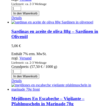
Lieferzeit: ca. 2-3 Werktage
Black
Tiger
In den Warenkorb
Garnelen
Details
glasiert,
tiefgefroren
-
Sardinas en aceite de oliva 88g – Sardinen in
Seawork
Olivenöl
16/20
800g
5,06
€
Menge
Enthält 7% erm. MwSt.
zzgl.
Versand
Lieferzeit: ca. 2-3 Werktage
Grundpreis: (
57,50
€
/ 1000 g)
Sardinas
en
In den Warenkorb
aceite
Details
de
oliva
88g
-
Mejillones En Escabeche – Vigilante –
Sardinen
Pfahlmuscheln in Marinade 70g
in