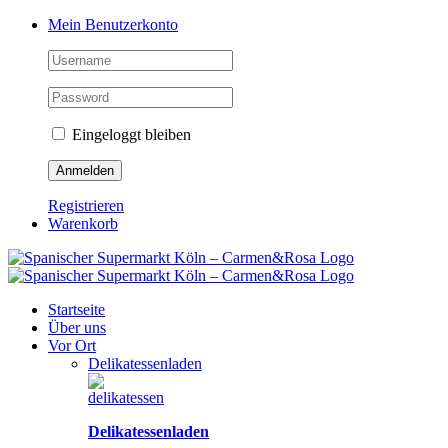
Zum
Facebook
Instagram
Pinterest
Tiktok
YouTube
Mein Benutzerkonto
Inhalt
springen
Eingeloggt bleiben
Registrieren
Warenkorb
Startseite
Über uns
Vor Ort
Delikatessenladen
Delikatessenladen