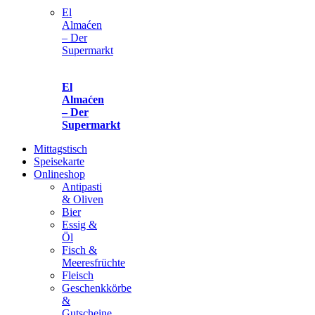
El
Almaćen
– Der
Supermarkt
El
Almaćen
– Der
Supermarkt
Mittagstisch
Speisekarte
Onlineshop
Antipasti
& Oliven
Bier
Essig &
Öl
Fisch &
Meeresfrüchte
Fleisch
Geschenkkörbe
&
Gutscheine