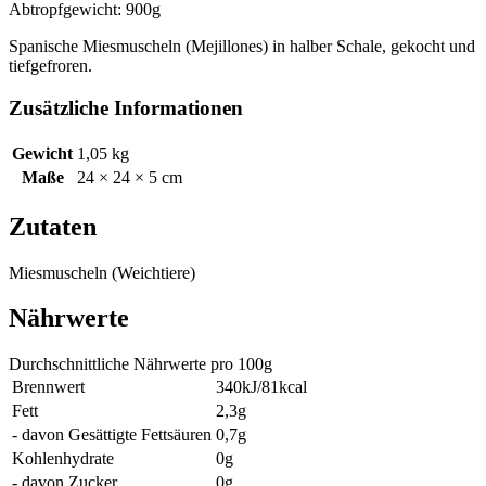
Abtropfgewicht: 900g
gekocht
900g
Spanische Miesmuscheln (Mejillones) in halber Schale, gekocht und
Menge
tiefgefroren.
Zusätzliche Informationen
Gewicht
1,05 kg
Maße
24 × 24 × 5 cm
Zutaten
Miesmuscheln (Weichtiere)
Nährwerte
Durchschnittliche Nährwerte pro 100g
Brennwert
340kJ/81kcal
Fett
2,3g
- davon Gesättigte Fettsäuren
0,7g
Kohlenhydrate
0g
- davon Zucker
0g