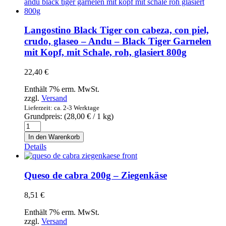
-
Vigilante
-
Langostino Black Tiger con cabeza, con piel,
Sardellenfilets
crudo, glaseo – Andu – Black Tiger Garnelen
in
mit Kopf, mit Schale, roh, glasiert 800g
Olivenöl
29g
Menge
22,40
€
Enthält 7% erm. MwSt.
zzgl.
Versand
Lieferzeit: ca. 2-3 Werktage
Grundpreis: (
28,00
€
/ 1 kg)
Langostino
Black
In den Warenkorb
Tiger
Details
con
cabeza,
con
Queso de cabra 200g – Ziegenkäse
piel,
crudo,
8,51
€
glaseo
-
Enthält 7% erm. MwSt.
Andu
zzgl.
Versand
-