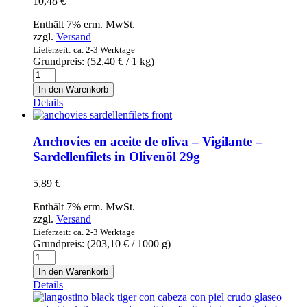
10,48
€
Enthält 7% erm. MwSt.
zzgl.
Versand
Lieferzeit: ca. 2-3 Werktage
Grundpreis: (
52,40
€
/ 1 kg)
Queso
de
In den Warenkorb
oveja
Details
al
chili
200g
Anchovies en aceite de oliva – Vigilante –
-
Sardellenfilets in Olivenöl 29g
Schafskäse
mit
5,89
€
Chili
Menge
Enthält 7% erm. MwSt.
zzgl.
Versand
Lieferzeit: ca. 2-3 Werktage
Grundpreis: (
203,10
€
/ 1000 g)
Anchovies
en
In den Warenkorb
aceite
Details
de
oliva