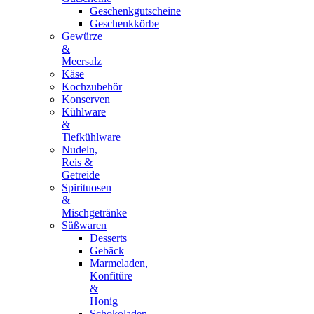
Geschenkgutscheine
Geschenkkörbe
Gewürze
&
Meersalz
Käse
Kochzubehör
Konserven
Kühlware
&
Tiefkühlware
Nudeln,
Reis &
Getreide
Spirituosen
&
Mischgetränke
Süßwaren
Desserts
Gebäck
Marmeladen,
Konfitüre
&
Honig
Schokoladen