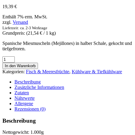
19,39
€
Enthält 7% erm. MwSt.
zzgl.
Versand
Lieferzeit: ca. 2-3 Werktage
Grundpreis: (
21,54
€
/ 1 kg)
Spanische Miesmuscheln (Mejillones) in halber Schale, gekocht und
tiefgefroren.
Mejillones
cocidos
In den Warenkorb
en
Kategorien:
Fisch & Meeresfrüchte
,
Kühlware & Tiefkühlware
la
mitad
Beschreibung
de
Zusätzliche Informationen
la
Zutaten
concha
Nährwerte
-
Allergene
Noribérica
Rezensionen (0)
-
Miesmuscheln
Beschreibung
in
halber
Nettogewicht: 1.000g
Schale