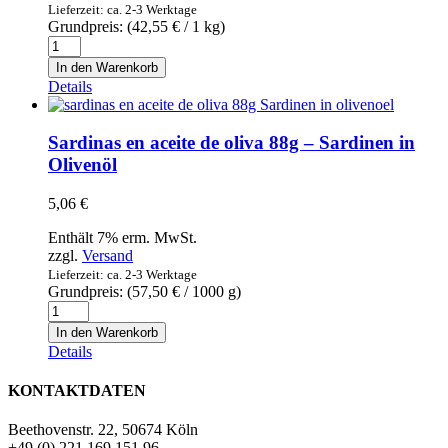
Lieferzeit: ca. 2-3 Werktage
Black
Grundpreis: (
42,55
€
/ 1 kg)
Tiger
Queso
Garnelen
de
In den Warenkorb
mit
cabra
Details
Kopf,
200g
mit
-
Schale,
Ziegenkäse
Sardinas en aceite de oliva 88g – Sardinen in
roh,
Menge
glasiert
Olivenöl
800g
Menge
5,06
€
Enthält 7% erm. MwSt.
zzgl.
Versand
Lieferzeit: ca. 2-3 Werktage
Grundpreis: (
57,50
€
/ 1000 g)
Sardinas
en
In den Warenkorb
aceite
Details
de
oliva
KONTAKTDATEN
88g
-
Beethovenstr. 22, 50674 Köln
Sardinen
+49 (0) 221 169 151 96