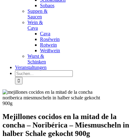
Sobaos
Suppen &
Saucen
Wein &
Cava
Cava
Roséwein
Rotwein
Weißwein
Wurst &
Schinken
Veranstaltungen
Suche
nach:
Mejillones cocidos en la mitad de la
concha – Noribérica – Miesmuscheln in
halber Schale gekocht 900g