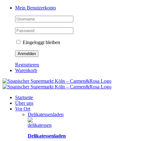
Zum
Facebook
Instagram
Pinterest
Tiktok
YouTube
Mein Benutzerkonto
Inhalt
springen
Eingeloggt bleiben
Registrieren
Warenkorb
Startseite
Über uns
Vor Ort
Delikatessenladen
Delikatessenladen