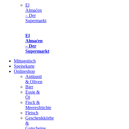
El
Almaćen
– Der
Supermarkt
El
Almaćen
– Der
Supermarkt
Mittagstisch
Speisekarte
Onlineshop
Antipasti
& Oliven
Bier
Essig &
Öl
Fisch &
Meeresfrüchte
Fleisch
Geschenkkörbe
&
Gutscheine