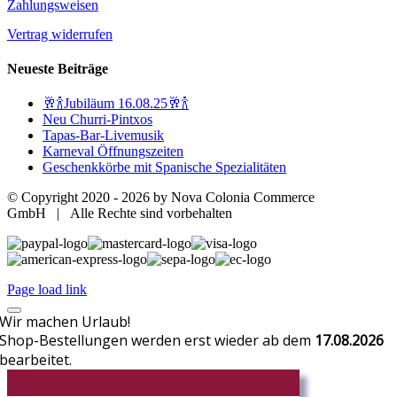
Zahlungsweisen
Vertrag widerrufen
Neueste Beiträge
🥂🍾Jubiläum 16.08.25🥂🍾
Neu Churri-Pintxos
Tapas-Bar-Livemusik
Karneval Öffnungszeiten
Geschenkkörbe mit Spanische Spezialitäten
© Copyright 2020 -
2026 by Nova Colonia Commerce
GmbH | Alle Rechte sind vorbehalten
Page load link
Wir machen Urlaub!
Shop-Bestellungen werden erst wieder ab dem
17.08.2026
bearbeitet.
CR