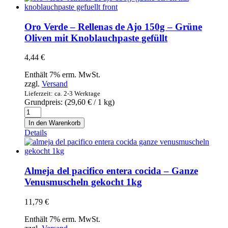
-
Gambas
-
Oro Verde – Rellenas de Ajo 150g – Grüne
Wildgarnelen
Oliven mit Knoblauchpaste gefüllt
-
30/40
4,44
€
-
2kg
Enthält 7% erm. MwSt.
Menge
zzgl.
Versand
Lieferzeit: ca. 2-3 Werktage
Grundpreis: (
29,60
€
/ 1 kg)
Oro
Verde
In den Warenkorb
–
Details
Rellenas
de
Ajo
150g
Almeja del pacifico entera cocida – Ganze
–
Venusmuscheln gekocht 1kg
Grüne
Oliven
11,79
€
mit
Knoblauchpaste
Enthält 7% erm. MwSt.
gefüllt