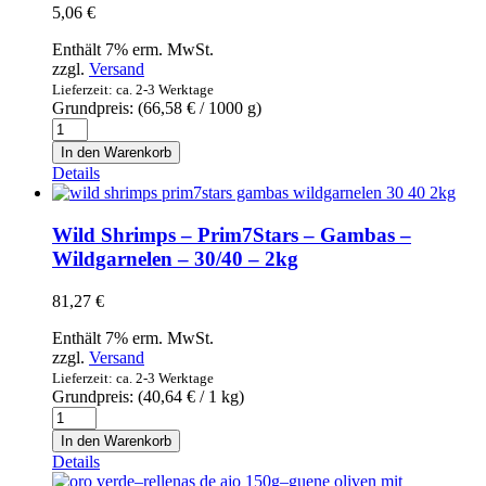
5,06
€
Enthält 7% erm. MwSt.
zzgl.
Versand
Lieferzeit: ca. 2-3 Werktage
Grundpreis: (
66,58
€
/ 1000 g)
Atún
blanco
In den Warenkorb
en
Details
aceite
de
oliva
Wild Shrimps – Prim7Stars – Gambas –
-
Wildgarnelen – 30/40 – 2kg
Weißer
Thunfisch
81,27
€
in
Olivenöl
Enthält 7% erm. MwSt.
Menge
zzgl.
Versand
Lieferzeit: ca. 2-3 Werktage
Grundpreis: (
40,64
€
/ 1 kg)
Wild
Shrimps
In den Warenkorb
-
Details
Prim7Stars