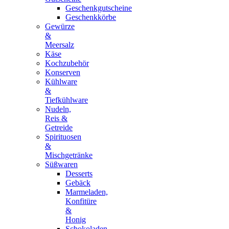
Geschenkgutscheine
Geschenkkörbe
Gewürze
&
Meersalz
Käse
Kochzubehör
Konserven
Kühlware
&
Tiefkühlware
Nudeln,
Reis &
Getreide
Spirituosen
&
Mischgetränke
Süßwaren
Desserts
Gebäck
Marmeladen,
Konfitüre
&
Honig
Schokoladen