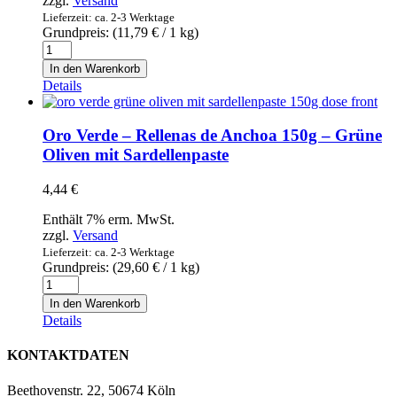
zzgl.
Versand
Menge
Lieferzeit: ca. 2-3 Werktage
Grundpreis: (
11,79
€
/ 1 kg)
Almeja
del
In den Warenkorb
pacifico
Details
entera
cocida
-
Oro Verde – Rellenas de Anchoa 150g – Grüne
Ganze
Oliven mit Sardellenpaste
Venusmuscheln
gekocht
4,44
€
1kg
Menge
Enthält 7% erm. MwSt.
zzgl.
Versand
Lieferzeit: ca. 2-3 Werktage
Grundpreis: (
29,60
€
/ 1 kg)
Oro
Verde
In den Warenkorb
-
Details
Rellenas
de
KONTAKTDATEN
Anchoa
150g
Beethovenstr. 22, 50674 Köln
-