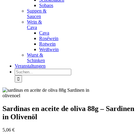
Sobaos
Suppen &
Saucen
Wein &
Cava
Cava
Roséwein
Rotwein
Weißwein
Wurst &
Schinken
Veranstaltungen
Suche
nach:
Sardinas en aceite de oliva 88g – Sardinen
in Olivenöl
5,06
€