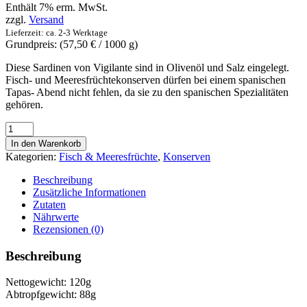
Enthält 7% erm. MwSt.
zzgl.
Versand
Lieferzeit: ca. 2-3 Werktage
Grundpreis: (
57,50
€
/ 1000 g)
Diese Sardinen von Vigilante sind in Olivenöl und Salz eingelegt.
Fisch- und Meeresfrüchtekonserven dürfen bei einem spanischen
Tapas- Abend nicht fehlen, da sie zu den spanischen Spezialitäten
gehören.
Sardinas
en
In den Warenkorb
aceite
Kategorien:
Fisch & Meeresfrüchte
,
Konserven
de
oliva
Beschreibung
88g
Zusätzliche Informationen
-
Zutaten
Sardinen
Nährwerte
in
Rezensionen (0)
Olivenöl
Menge
Beschreibung
Nettogewicht: 120g
Abtropfgewicht: 88g