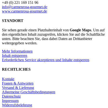
+49 (0) 221 169 151 96
Grüne
info@carmenrosa-gourmet.de
Oliven
www.carmenrosa-gourmet.de
mit
Sardellenpaste
STANDORT
Menge
Sie sehen gerade einen Platzhalterinhalt von
Google Maps
. Um auf
den eigentlichen Inhalt zuzugreifen, klicken Sie auf die Schaltfläche
unten. Bitte beachten Sie, dass dabei Daten an Drittanbieter
weitergegeben werden.
Mehr Informationen
Inhalt entsperren
Erforderlichen Service akzeptieren und Inhalte entsperren
RECHTLICHES
Kontakt
Fragen & Antworten
Versand & Lieferung
Allgemeine Geschäftsbedingungen
Datenschutz
Impressum
Widerrufsbelehrung