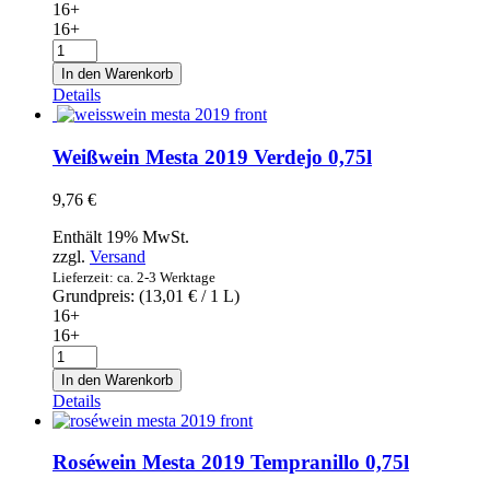
16+
16+
Cava
Finca
In den Warenkorb
la
Details
Pintada
Brut
-
Weißwein Mesta 2019 Verdejo 0,75l
Sekt
0,75l
9,76
€
Menge
Enthält 19% MwSt.
zzgl.
Versand
Lieferzeit: ca. 2-3 Werktage
Grundpreis: (
13,01
€
/ 1 L)
16+
16+
Weißwein
Mesta
In den Warenkorb
2019
Details
Verdejo
0,75l
Menge
Roséwein Mesta 2019 Tempranillo 0,75l