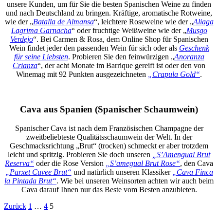
unsere Kunden, um für Sie die besten Spanischen Weine zu finden
und nach Deutschland zu bringen. Kräftige, aromatische Rotweine,
wie der „
Batalla de Almansa
“, leichtere Roseweine wie der „
Aliaga
Lagrima Garnacha
“ oder fruchtige Weißweine wie der „
Musgo
Verdejo
“. Bei Carmen & Rosa, dem Online Shop für Spanischen
Wein findet jeder den passenden Wein für sich oder als
Geschenk
für seine Liebsten
. Probieren Sie den feinwürzigen „
Anoranza
Crianza
“, der acht Monate im Barrique gereift ist oder den von
Winemag mit 92 Punkten ausgezeichneten
„Crapula Gold“
.
Cava aus Spanien (Spanischer Schaumwein)
Spanischer Cava ist nach dem Französischen Champagne der
zweitbeliebteste Qualitätsschaumwein der Welt. In der
Geschmacksrichtung „Brut“ (trocken) schmeckt er aber trotzdem
leicht und spritzig. Probieren Sie doch unseren
„S’Amengual Brut
Reserva“
oder die Rose Version
„S’amegual Brut Rose“
, den Cava
„Parxet Cuvee Brut“
und natürlich unseren Klassiker
„Cava Finca
la Pintada Brut“
. Wie bei unseren Weinsorten achten wir auch beim
Cava darauf Ihnen nur das Beste vom Besten anzubieten.
Zurück
1
…
4
5