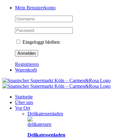
Zum
Facebook
Instagram
Pinterest
Tiktok
YouTube
Mein Benutzerkonto
Inhalt
springen
Eingeloggt bleiben
Registrieren
Warenkorb
Startseite
Über uns
Vor Ort
Delikatessenladen
Delikatessenladen