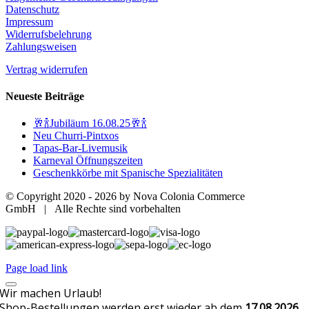
Datenschutz
Impressum
Widerrufsbelehrung
Zahlungsweisen
Vertrag widerrufen
Neueste Beiträge
🥂🍾Jubiläum 16.08.25🥂🍾
Neu Churri-Pintxos
Tapas-Bar-Livemusik
Karneval Öffnungszeiten
Geschenkkörbe mit Spanische Spezialitäten
© Copyright 2020 -
2026 by Nova Colonia Commerce
GmbH | Alle Rechte sind vorbehalten
Page load link
Wir machen Urlaub!
Shop-Bestellungen werden erst wieder ab dem
17.08.2026