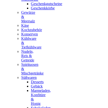
Geschenkgutscheine
Geschenkkörbe
Gewürze
&
Meersalz
Käse
Kochzubehör
Konserven
Kühlware
&
Tiefkühlware
Nudeln,
Reis &
Getreide
Spirituosen
&
Mischgetränke
Süßwaren
Desserts
Gebäck
Marmeladen,
Konfitüre
&
Honig
Schokoladen