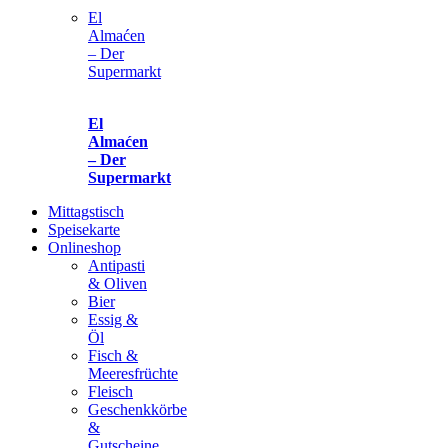
El
Almaćen
– Der
Supermarkt
El
Almaćen
– Der
Supermarkt
Mittagstisch
Speisekarte
Onlineshop
Antipasti
& Oliven
Bier
Essig &
Öl
Fisch &
Meeresfrüchte
Fleisch
Geschenkkörbe
&
Gutscheine