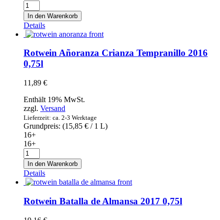
Roséwein
Añoranza
In den Warenkorb
Tempranillo
Details
Rosé
2019
0,75l
Rotwein Añoranza Crianza Tempranillo 2016
Menge
0,75l
11,89
€
Enthält 19% MwSt.
zzgl.
Versand
Lieferzeit: ca. 2-3 Werktage
Grundpreis: (
15,85
€
/ 1 L)
16+
16+
Rotwein
Añoranza
In den Warenkorb
Crianza
Details
Tempranillo
2016
0,75l
Rotwein Batalla de Almansa 2017 0,75l
Menge