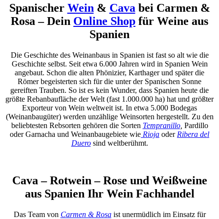
Spanischer
Wein
&
Cava
bei Carmen &
Rosa – Dein
Online Shop
für Weine aus
Spanien
Die Geschichte des Weinanbaus in Spanien ist fast so alt wie die
Geschichte selbst. Seit etwa 6.000 Jahren wird in Spanien Wein
angebaut. Schon die alten Phönizier, Karthager und später die
Römer begeisterten sich für die unter der Spanischen Sonne
gereiften Trauben. So ist es kein Wunder, dass Spanien heute die
größte Rebanbaufläche der Welt (fast 1.000.000 ha) hat und größter
Exporteur von Wein weltweit ist. In etwa 5.000 Bodegas
(Weinanbaugüter) werden unzählige Weinsorten hergestellt. Zu den
beliebtesten Rebsorten gehören die Sorten
Tempranillo
,
Pardillo
oder Garnacha und Weinanbaugebiete wie
Rioja
oder
Ribera del
Duero
sind weltberühmt.
Cava – Rotwein – Rose und Weißweine
aus Spanien Ihr Wein Fachhandel
Das Team von
Carmen & Rosa
ist unermüdlich im Einsatz für