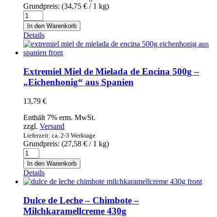
Grundpreis: (
34,75
€
/ 1 kg)
Pistacho
tostado
In den Warenkorb
200g
Details
-
Pistazien
geröstet
mit
Extremiel Miel de Mielada de Encina 500g –
Salz
„Eichenhonig“ aus Spanien
Menge
13,79
€
Enthält 7% erm. MwSt.
zzgl.
Versand
Lieferzeit: ca. 2-3 Werktage
Grundpreis: (
27,58
€
/ 1 kg)
Extremiel
Miel
In den Warenkorb
de
Details
Mielada
de
Encina
Dulce de Leche – Chimbote –
500g
Milchkaramellcreme 430g
-