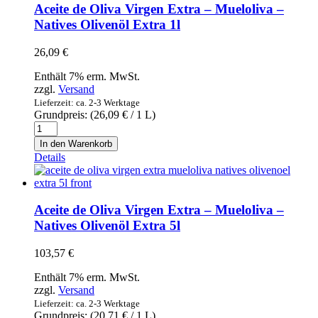
Ponderosa
Aceite de Oliva Virgen Extra – Mueloliva –
650g
Natives Olivenöl Extra 1l
-
Schmalzgebäck
26,09
€
mit
Mandeln
Enthält 7% erm. MwSt.
Menge
zzgl.
Versand
Lieferzeit: ca. 2-3 Werktage
Grundpreis: (
26,09
€
/ 1 L)
Aceite
de
In den Warenkorb
Oliva
Details
Virgen
Extra
–
Mueloliva
Aceite de Oliva Virgen Extra – Mueloliva –
–
Natives Olivenöl Extra 5l
Natives
Olivenöl
103,57
€
Extra
1l
Enthält 7% erm. MwSt.
Menge
zzgl.
Versand
Lieferzeit: ca. 2-3 Werktage
Grundpreis: (
20,71
€
/ 1 L)