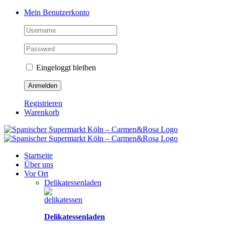
Zum
Facebook
Instagram
Pinterest
Tiktok
YouTube
Mein Benutzerkonto
Inhalt
springen
Eingeloggt bleiben
Registrieren
Warenkorb
Startseite
Über uns
Vor Ort
Delikatessenladen
Delikatessenladen