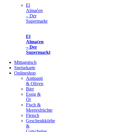
El
Almaćen
– Der
Supermarkt
El
Almaćen
– Der
Supermarkt
Mittagstisch
Speisekarte
Onlineshop
Antipasti
& Oliven
Bier
Essig &
Öl
Fisch &
Meeresfrüchte
Fleisch
Geschenkkörbe
&
Gutscheine