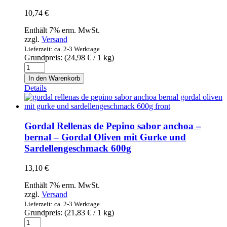
"Eichenhonig"
10,74
€
aus
Spanien
Enthält 7% erm. MwSt.
Menge
zzgl.
Versand
Lieferzeit: ca. 2-3 Werktage
Grundpreis: (
24,98
€
/ 1 kg)
Dulce
de
In den Warenkorb
Leche
Details
-
Chimbote
-
Milchkaramellcreme
Gordal Rellenas de Pepino sabor anchoa –
430g
bernal – Gordal Oliven mit Gurke und
Menge
Sardellengeschmack 600g
13,10
€
Enthält 7% erm. MwSt.
zzgl.
Versand
Lieferzeit: ca. 2-3 Werktage
Grundpreis: (
21,83
€
/ 1 kg)
Gordal