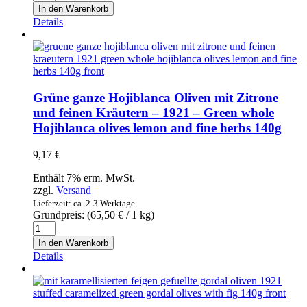
Gordal
In den Warenkorb
Oliven
Details
ohne
Kerne
-
1921
-
Green
Grüne ganze Hojiblanca Oliven mit Zitrone
Gordal
und feinen Kräutern – 1921 – Green whole
olives
Hojiblanca olives lemon and fine herbs 140g
boneless
140g
Menge
9,17
€
Enthält 7% erm. MwSt.
zzgl.
Versand
Lieferzeit: ca. 2-3 Werktage
Grundpreis: (
65,50
€
/ 1 kg)
Grüne
ganze
In den Warenkorb
Hojiblanca
Details
Oliven
mit
Zitrone
und