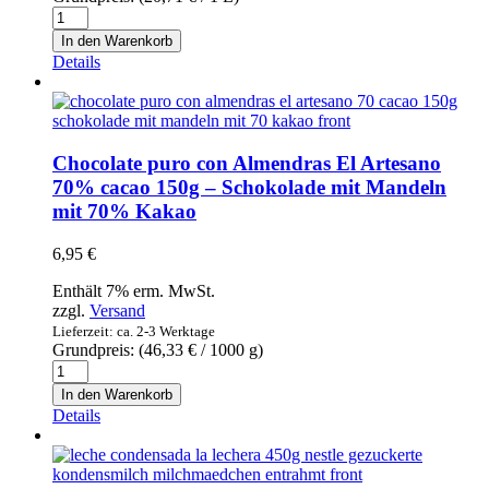
Aceite
de
In den Warenkorb
Oliva
Details
Virgen
Extra
–
Mueloliva
–
Chocolate puro con Almendras El Artesano
Natives
70% cacao 150g – Schokolade mit Mandeln
Olivenöl
mit 70% Kakao
Extra
5l
Menge
6,95
€
Enthält 7% erm. MwSt.
zzgl.
Versand
Lieferzeit: ca. 2-3 Werktage
Grundpreis: (
46,33
€
/ 1000 g)
Chocolate
puro
In den Warenkorb
con
Details
Almendras
El
Artesano
70%