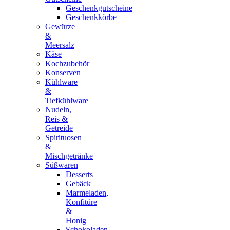
Geschenkgutscheine
Geschenkkörbe
Gewürze
&
Meersalz
Käse
Kochzubehör
Konserven
Kühlware
&
Tiefkühlware
Nudeln,
Reis &
Getreide
Spirituosen
&
Mischgetränke
Süßwaren
Desserts
Gebäck
Marmeladen,
Konfitüre
&
Honig
Schokoladen