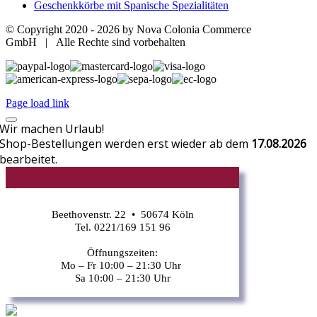
Geschenkkörbe mit Spanische Spezialitäten
© Copyright 2020 -
2026 by Nova Colonia Commerce
GmbH | Alle Rechte sind vorbehalten
Page load link
Wir machen Urlaub!
Shop-Bestellungen werden erst wieder ab dem
17.08.2026
bearbeitet.
CR
Beethovenstr. 22 • 50674 Köln
Tel. 0221/169 151 96
Öffnungszeiten:
Mo – Fr 10:00 – 21:30 Uhr
Sa 10:00 – 21:30 Uhr