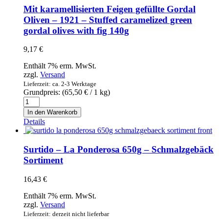
feinen
Mit karamellisierten Feigen gefüllte Gordal
Kräutern
Oliven – 1921 – Stuffed caramelized green
-
gordal olives with fig 140g
1921
-
Green
9,17
€
whole
Hojiblanca
Enthält 7% erm. MwSt.
olives
zzgl.
Versand
lemon
Lieferzeit: ca. 2-3 Werktage
and
Grundpreis: (
65,50
€
/ 1 kg)
Mit
fine
karamellisierten
herbs
In den Warenkorb
Feigen
140g
Details
gefüllte
Menge
Gordal
Oliven
Surtido – La Ponderosa 650g – Schmalzgebäck
-
Sortiment
1921
-
16,43
€
Stuffed
caramelized
Enthält 7% erm. MwSt.
green
zzgl.
Versand
gordal
Lieferzeit: derzeit nicht lieferbar
olives