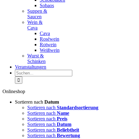
Sobaos
Suppen &
Saucen
Wein &
Cava
Cava
Roséwein
Rotwein
Weißwein
Wurst &
Schinken
Veranstaltungen
Suche
nach:
Onlineshop
Sortieren nach
Datum
Sortieren nach
Standardsortierung
Sortieren nach
Name
Sortieren nach
Preis
Sortieren nach
Datum
Sortieren nach
Beliebtheit
Sortieren nach
Bewertung