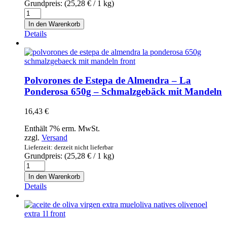
Grundpreis: (
25,28
€
/ 1 kg)
with
Surtido
fig
-
140g
In den Warenkorb
La
Menge
Details
Ponderosa
650g
-
Schmalzgebäck
Sortiment
Polvorones de Estepa de Almendra – La
Menge
Ponderosa 650g – Schmalzgebäck mit Mandeln
16,43
€
Enthält 7% erm. MwSt.
zzgl.
Versand
Lieferzeit: derzeit nicht lieferbar
Grundpreis: (
25,28
€
/ 1 kg)
Polvorones
de
In den Warenkorb
Estepa
Details
de
Almendra
-
La