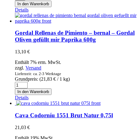
Rellenas
In den Warenkorb
de
Details
Pepino
sabor
anchoa
-
Gordal Rellenas de Pimiento – bernal – Gordal
bernal
Oliven gefüllt mir Paprika 600g
-
Gordal
13,10
€
Oliven
mit
Enthält 7% erm. MwSt.
Gurke
zzgl.
Versand
und
Lieferzeit: ca. 2-3 Werktage
Sardellengeschmack
Grundpreis: (
21,83
€
/ 1 kg)
600g
Gordal
Menge
Rellenas
In den Warenkorb
de
Details
Pimiento
-
bernal
Cava Codorníu 1551 Brut Natur 0,75l
-
Gordal
21,03
€
Oliven
gefüllt
Enthält 19% MwSt.