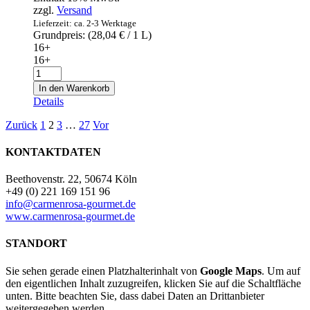
mir
zzgl.
Versand
Paprika
Lieferzeit: ca. 2-3 Werktage
600g
Grundpreis: (
28,04
€
/ 1 L)
Menge
16+
16+
Cava
Codorníu
In den Warenkorb
1551
Details
Brut
Natur
Zurück
1
2
3
…
27
Vor
0,75l
Menge
KONTAKTDATEN
Beethovenstr. 22, 50674 Köln
+49 (0) 221 169 151 96
info@carmenrosa-gourmet.de
www.carmenrosa-gourmet.de
STANDORT
Sie sehen gerade einen Platzhalterinhalt von
Google Maps
. Um auf
den eigentlichen Inhalt zuzugreifen, klicken Sie auf die Schaltfläche
unten. Bitte beachten Sie, dass dabei Daten an Drittanbieter
weitergegeben werden.