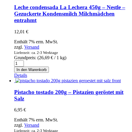
cacao
Leche condensada La Lechera 450g – Nestle –
150g
Gezuckerte Kondensmilch Milchmädchen
-
entrahmt
Schokolade
mit
Mandeln
12,01
€
mit
70%
Enthält 7% erm. MwSt.
Kakao
zzgl.
Versand
Menge
Lieferzeit: ca. 2-3 Werktage
Grundpreis: (
26,69
€
/ 1 kg)
Leche
condensada
In den Warenkorb
La
Details
Lechera
450g
-
Pistacho tostado 200g – Pistazien geröstet mit
Nestle
Salz
-
Gezuckerte
6,95
€
Kondensmilch
Milchmädchen
Enthält 7% erm. MwSt.
entrahmt
zzgl.
Versand
Menge
Lieferzeit: ca. 2-3 Werktage