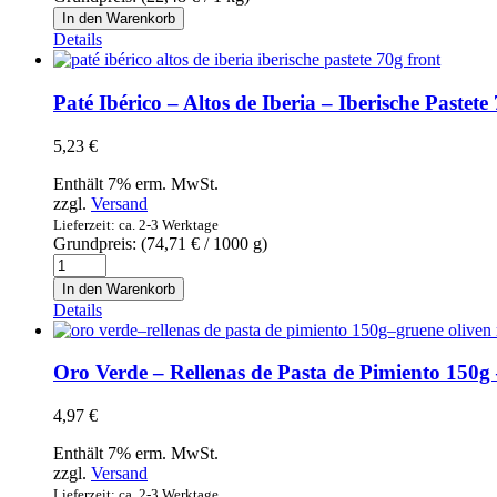
Pimientos
In den Warenkorb
del
Details
Piquillo
asados
al
Paté Ibérico – Altos de Iberia – Iberische Pastete
Fuego
-
5,23
€
Bajamar
-
Enthält 7% erm. MwSt.
geschälte
zzgl.
Versand
Paprikaschoten
Lieferzeit: ca. 2-3 Werktage
del
Grundpreis: (
74,71
€
/ 1000 g)
Piquillo
Paté
Feuer
Ibérico
In den Warenkorb
geröstet
-
Details
600g
Altos
Menge
de
Iberia
Oro Verde – Rellenas de Pasta de Pimiento 150g 
-
Iberische
4,97
€
Pastete
70g
Enthält 7% erm. MwSt.
Menge
zzgl.
Versand
Lieferzeit: ca. 2-3 Werktage