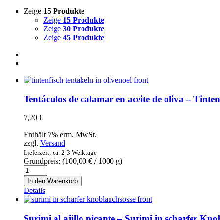
Zeige
15 Produkte
Zeige
15 Produkte
Zeige
30 Produkte
Zeige
45 Produkte
Tentáculos de calamar en aceite de oliva – Tinten
7,20
€
Enthält 7% erm. MwSt.
zzgl.
Versand
Lieferzeit: ca. 2-3 Werktage
Grundpreis: (
100,00
€
/ 1000 g)
Tentáculos
de
In den Warenkorb
calamar
Details
en
aceite
de
Surimi al ajillo picante – Surimi in scharfer Kn