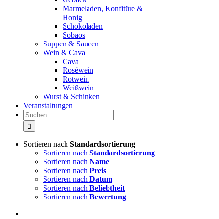
Marmeladen, Konfitüre &
Honig
Schokoladen
Sobaos
Suppen & Saucen
Wein & Cava
Cava
Roséwein
Rotwein
Weißwein
Wurst & Schinken
Veranstaltungen
Suche
nach:
Sortieren nach
Standardsortierung
Sortieren nach
Standardsortierung
Sortieren nach
Name
Sortieren nach
Preis
Sortieren nach
Datum
Sortieren nach
Beliebtheit
Sortieren nach
Bewertung