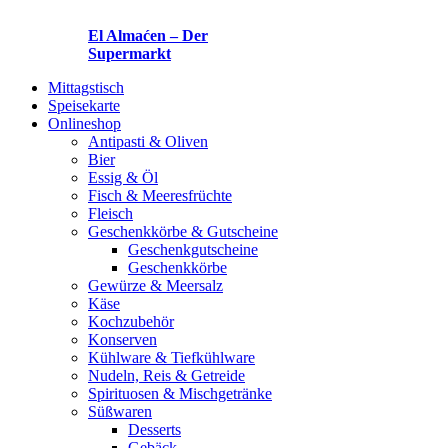
El Almaćen – Der
Supermarkt
Mittagstisch
Speisekarte
Onlineshop
Antipasti & Oliven
Bier
Essig & Öl
Fisch & Meeresfrüchte
Fleisch
Geschenkkörbe & Gutscheine
Geschenkgutscheine
Geschenkkörbe
Gewürze & Meersalz
Käse
Kochzubehör
Konserven
Kühlware & Tiefkühlware
Nudeln, Reis & Getreide
Spirituosen & Mischgetränke
Süßwaren
Desserts
Gebäck