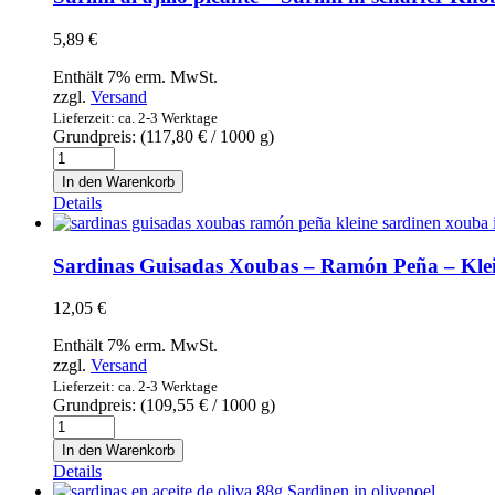
oliva
-
5,89
€
Tintenfisch-
Tentakeln
Enthält 7% erm. MwSt.
in
zzgl.
Versand
Olivenöl
Lieferzeit: ca. 2-3 Werktage
Menge
Grundpreis: (
117,80
€
/ 1000 g)
Surimi
al
In den Warenkorb
ajillo
Details
picante
-
Surimi
Sardinas Guisadas Xoubas – Ramón Peña – Kle
in
scharfer
12,05
€
Knoblauchsoße
Menge
Enthält 7% erm. MwSt.
zzgl.
Versand
Lieferzeit: ca. 2-3 Werktage
Grundpreis: (
109,55
€
/ 1000 g)
Sardinas
Guisadas
In den Warenkorb
Xoubas
Details
-