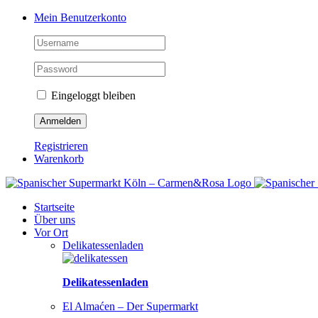
Zum
Facebook
Instagram
Pinterest
Tiktok
YouTube
Mein Benutzerkonto
Inhalt
springen
Eingeloggt bleiben
Registrieren
Warenkorb
Startseite
Über uns
Vor Ort
Delikatessenladen
Delikatessenladen
El Almaćen – Der Supermarkt