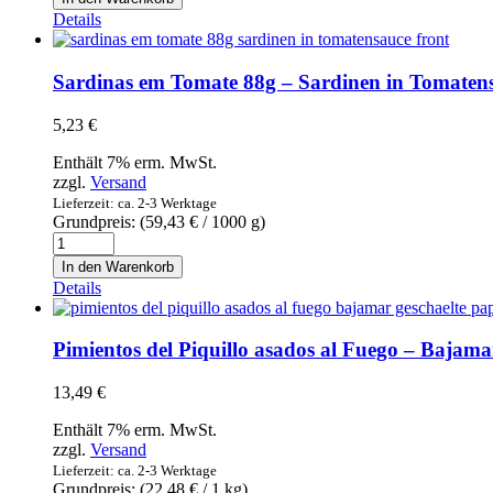
aceite
Details
de
Oliva
-
Sardinas em Tomate 88g – Sardinen in Tomaten
Ortiz
-
5,23
€
Sardinen
in
Enthält 7% erm. MwSt.
Olivenöl
zzgl.
Versand
100g
Lieferzeit: ca. 2-3 Werktage
Menge
Grundpreis: (
59,43
€
/ 1000 g)
Sardinas
em
In den Warenkorb
Tomate
Details
88g
-
Sardinen
Pimientos del Piquillo asados al Fuego – Bajamar
in
Tomatensauce
13,49
€
Menge
Enthält 7% erm. MwSt.
zzgl.
Versand
Lieferzeit: ca. 2-3 Werktage
Grundpreis: (
22,48
€
/ 1 kg)