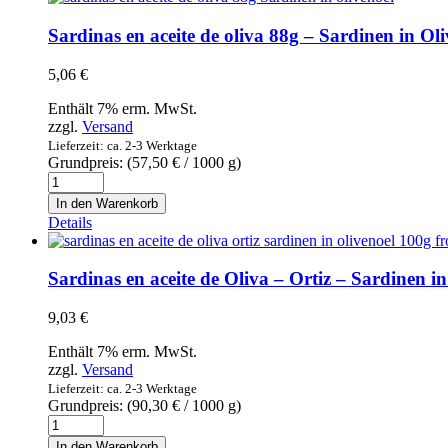
Ramón
Peña
Sardinas en aceite de oliva 88g – Sardinen in Ol
-
Kleine
5,06
€
Sardinen
Xouba
Enthält 7% erm. MwSt.
in
zzgl.
Versand
Gemüsesauce
Lieferzeit: ca. 2-3 Werktage
110g
Grundpreis: (
57,50
€
/ 1000 g)
Menge
Sardinas
en
In den Warenkorb
aceite
Details
de
oliva
88g
Sardinas en aceite de Oliva – Ortiz – Sardinen i
-
Sardinen
9,03
€
in
Olivenöl
Enthält 7% erm. MwSt.
Menge
zzgl.
Versand
Lieferzeit: ca. 2-3 Werktage
Grundpreis: (
90,30
€
/ 1000 g)
Sardinas
en
In den Warenkorb