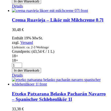
In den Warenkorb
Solera
Details
Gran
Reserva
-
Crema Ruavieja – Likör mit Milchcreme 0,7l
Brandy
de
30,48
€
Jerez
0,7l
Enthält 19% MwSt.
Menge
zzgl.
Versand
Lieferzeit: ca. 2-3 Werktage
Grundpreis: (
43,54
€
/ 1 L)
18+
18+
Crema
Ruavieja
In den Warenkorb
-
Details
Likör
mit
Milchcreme
0,7l
Etxeko Patxarana Belasko Pacharán Navarro
Menge
– Spanischer Schlehenlikör 1l
33,38
€