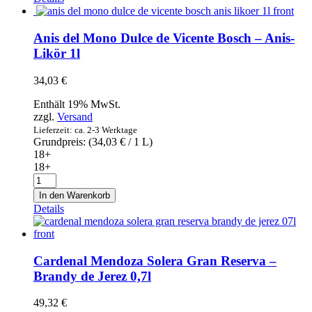
-
La
Encina
Anis del Mono Dulce de Vicente Bosch – Anis-
-
Likör 1l
Schnaps
Tresterbrand
34,03
€
1l
Menge
Enthält 19% MwSt.
zzgl.
Versand
Lieferzeit: ca. 2-3 Werktage
Grundpreis: (
34,03
€
/ 1 L)
18+
18+
Anis
del
In den Warenkorb
Mono
Details
Dulce
de
Vicente
Bosch
Cardenal Mendoza Solera Gran Reserva –
-
Brandy de Jerez 0,7l
Anis-
Likör
49,32
€
1l