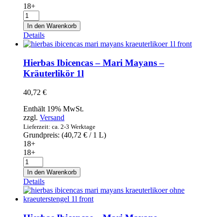
18+
Herbes
de
In den Warenkorb
Mallorca
Details
seques
1l
-
Hierbas Ibicencas – Mari Mayans –
Kräuterlikör
Kräuterlikör 1l
trocken
Menge
40,72
€
Enthält 19% MwSt.
zzgl.
Versand
Lieferzeit: ca. 2-3 Werktage
Grundpreis: (
40,72
€
/ 1 L)
18+
18+
Hierbas
Ibicencas
In den Warenkorb
-
Details
Mari
Mayans
-
Kräuterlikör