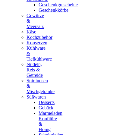
Geschenkgutscheine
Geschenkkörbe
Gewürze
&
Meersalz
Käse
Kochzubehör
Konserven
Kühlware
&
Tiefkühlware
Nudeln,
Reis &
Getreide
Spirituosen
&
Mischgetränke
Süßwaren
Desserts
Gebäck
Marmeladen,
Konfitüre
&
Honig
Schokoladen