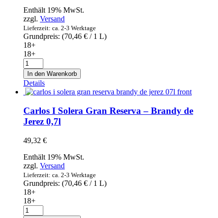
Menge
Enthält 19% MwSt.
zzgl.
Versand
Lieferzeit: ca. 2-3 Werktage
Grundpreis: (
70,46
€
/ 1 L)
18+
18+
Cardenal
Mendoza
In den Warenkorb
Solera
Details
Gran
Reserva
-
Carlos I Solera Gran Reserva – Brandy de
Brandy
Jerez 0,7l
de
Jerez
49,32
€
0,7l
Menge
Enthält 19% MwSt.
zzgl.
Versand
Lieferzeit: ca. 2-3 Werktage
Grundpreis: (
70,46
€
/ 1 L)
18+
18+
Carlos
I