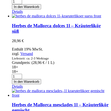
Gran
Duque
In den Warenkorb
D
Details
Alba
Solera
Gran
Herbes de Mallorca dolces 1l – Kräuterlikör
Reserva
süß
-
Brandy
28,96
€
de
Jerez
Enthält 19% MwSt.
0,7l
zzgl.
Versand
Menge
Lieferzeit: ca. 2-3 Werktage
Grundpreis: (
28,96
€
/ 1 L)
18+
18+
Herbes
de
In den Warenkorb
Mallorca
Details
dolces
1l
–
Kräuterlikör
Herbes de Mallorca mesclades 1l – Kräuterlikör
süß
gemischt