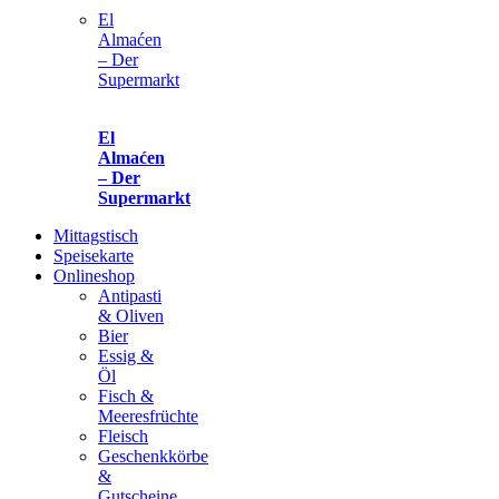
El
Almaćen
– Der
Supermarkt
El
Almaćen
– Der
Supermarkt
Mittagstisch
Speisekarte
Onlineshop
Antipasti
& Oliven
Bier
Essig &
Öl
Fisch &
Meeresfrüchte
Fleisch
Geschenkkörbe
&
Gutscheine