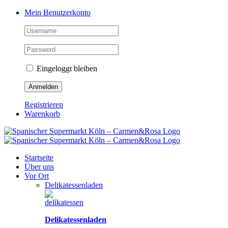
Zum
Facebook
Instagram
Pinterest
Tiktok
YouTube
Mein Benutzerkonto
Inhalt
springen
Eingeloggt bleiben
Registrieren
Warenkorb
Startseite
Über uns
Vor Ort
Delikatessenladen
Delikatessenladen