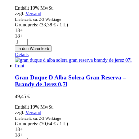
Enthält 19% MwSt.
zzgl.
Versand
Lieferzeit: ca. 2-3 Werktage
Grundpreis: (
33,38
€
/ 1 L)
18+
18+
Etxeko
Patxarana
In den Warenkorb
Belasko
Details
Pacharán
Navarro
-
Spanischer
Gran Duque D Alba Solera Gran Reserva –
Schlehenlikör
Brandy de Jerez 0,7l
1l
Menge
49,45
€
Enthält 19% MwSt.
zzgl.
Versand
Lieferzeit: ca. 2-3 Werktage
Grundpreis: (
70,64
€
/ 1 L)
18+
18+