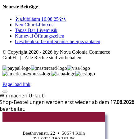
Neueste Beiträge
🥂🍾Jubiläum 16.08.25🥂🍾
Neu Churri-Pintxos
Tapas-Bar-Livemusik
Karneval Öffnungszeiten
Geschenkkörbe mit Spanische Spezialitäten
© Copyright 2020 -
2026 by Nova Colonia Commerce
GmbH | Alle Rechte sind vorbehalten
Page load link
Wir machen Urlaub!
Shop-Bestellungen werden erst wieder ab dem
17.08.2026
bearbeitet.
CR
Beethovenstr. 22 • 50674 Köln
Tel. 0221/169 151 96