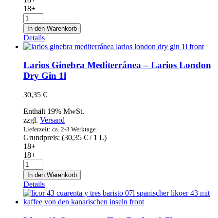
18+
IBZ
Premium
In den Warenkorb
Gin
Details
-
Mari
Mayans
Larios Ginebra Mediterránea – Larios London
0,7l
Dry Gin 1l
Menge
30,35
€
Enthält 19% MwSt.
zzgl.
Versand
Lieferzeit: ca. 2-3 Werktage
Grundpreis: (
30,35
€
/ 1 L)
18+
18+
Larios
Ginebra
In den Warenkorb
Mediterránea
Details
-
Larios
London
Dry