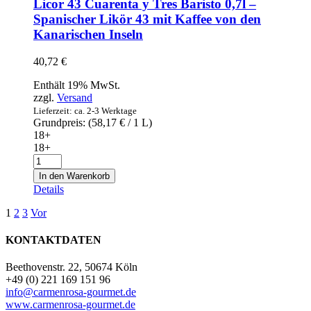
Licor 43 Cuarenta y Tres Baristo 0,7l –
Gin
Spanischer Likör 43 mit Kaffee von den
1l
Kanarischen Inseln
Menge
40,72
€
Enthält 19% MwSt.
zzgl.
Versand
Lieferzeit: ca. 2-3 Werktage
Grundpreis: (
58,17
€
/ 1 L)
18+
18+
Licor
43
In den Warenkorb
Cuarenta
Details
y
Tres
1
2
3
Vor
Baristo
0,7l
KONTAKTDATEN
–
Spanischer
Beethovenstr. 22, 50674 Köln
Likör
+49 (0) 221 169 151 96
43
info@carmenrosa-gourmet.de
mit
www.carmenrosa-gourmet.de
Kaffee