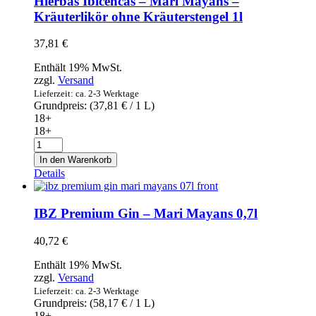
Hierbas Ibicencas – Mari Mayans –
1l
Kräuterlikör ohne Kräuterstengel 1l
Menge
37,81
€
Enthält 19% MwSt.
zzgl.
Versand
Lieferzeit: ca. 2-3 Werktage
Grundpreis: (
37,81
€
/ 1 L)
18+
18+
Hierbas
Ibicencas
In den Warenkorb
-
Details
Mari
Mayans
-
IBZ Premium Gin – Mari Mayans 0,7l
Kräuterlikör
ohne
40,72
€
Kräuterstengel
1l
Enthält 19% MwSt.
Menge
zzgl.
Versand
Lieferzeit: ca. 2-3 Werktage
Grundpreis: (
58,17
€
/ 1 L)
18+