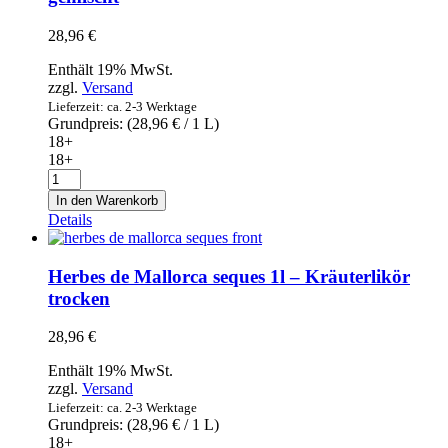
Menge
28,96
€
Enthält 19% MwSt.
zzgl.
Versand
Lieferzeit: ca. 2-3 Werktage
Grundpreis: (
28,96
€
/ 1 L)
18+
18+
Herbes
de
In den Warenkorb
Mallorca
Details
mesclades
1l
–
Herbes de Mallorca seques 1l – Kräuterlikör
Kräuterlikör
trocken
gemischt
Menge
28,96
€
Enthält 19% MwSt.
zzgl.
Versand
Lieferzeit: ca. 2-3 Werktage
Grundpreis: (
28,96
€
/ 1 L)
18+