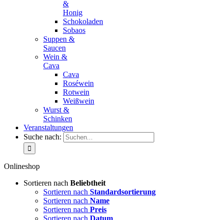
&
Honig
Schokoladen
Sobaos
Suppen &
Saucen
Wein &
Cava
Cava
Roséwein
Rotwein
Weißwein
Wurst &
Schinken
Veranstaltungen
Suche nach:
Onlineshop
Sortieren nach
Beliebtheit
Sortieren nach
Standardsortierung
Sortieren nach
Name
Sortieren nach
Preis
Sortieren nach
Datum