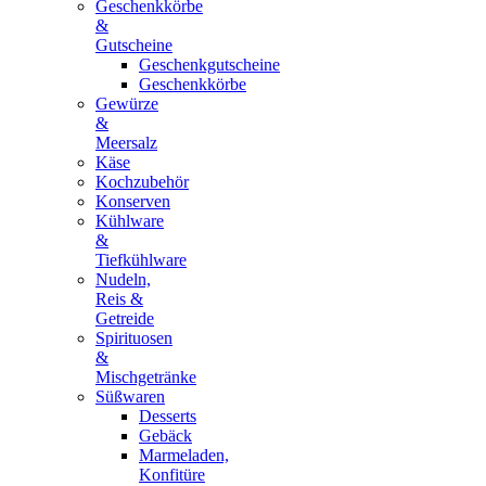
Geschenkkörbe
&
Gutscheine
Geschenkgutscheine
Geschenkkörbe
Gewürze
&
Meersalz
Käse
Kochzubehör
Konserven
Kühlware
&
Tiefkühlware
Nudeln,
Reis &
Getreide
Spirituosen
&
Mischgetränke
Süßwaren
Desserts
Gebäck
Marmeladen,
Konfitüre