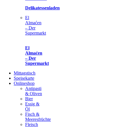
Delikatessenladen
El
Almaćen
– Der
Supermarkt
El
Almaćen
– Der
Supermarkt
Mittagstisch
Speisekarte
Onlineshop
Antipasti
& Oliven
Bier
Essig &
Öl
Fisch &
Meeresfrüchte
Fleisch