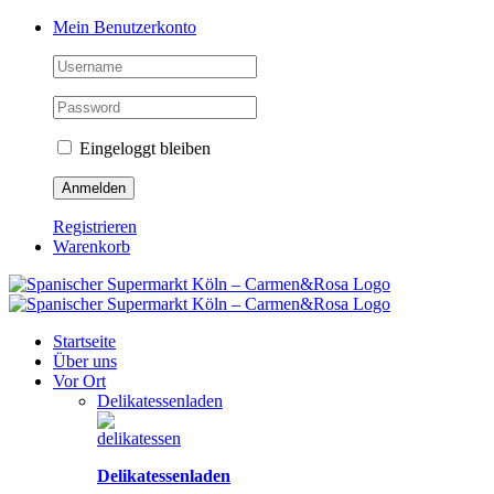
Zum
Facebook
Instagram
Pinterest
Tiktok
YouTube
Mein Benutzerkonto
Inhalt
springen
Eingeloggt bleiben
Registrieren
Warenkorb
Startseite
Über uns
Vor Ort
Delikatessenladen
Delikatessenladen