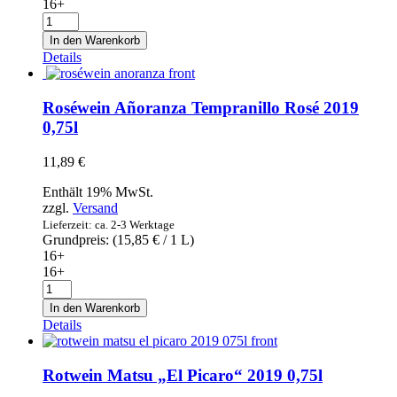
16+
Weißwein
Martin
In den Warenkorb
Códax
Details
Albariño
2019
0,75l
Roséwein Añoranza Tempranillo Rosé 2019
Menge
0,75l
11,89
€
Enthält 19% MwSt.
zzgl.
Versand
Lieferzeit: ca. 2-3 Werktage
Grundpreis: (
15,85
€
/ 1 L)
16+
16+
Roséwein
Añoranza
In den Warenkorb
Tempranillo
Details
Rosé
2019
0,75l
Rotwein Matsu „El Picaro“ 2019 0,75l
Menge