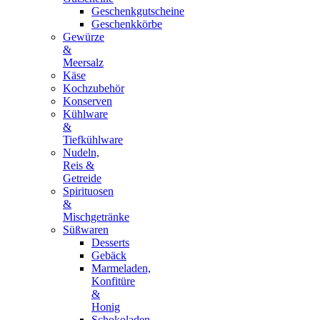
Geschenkgutscheine
Geschenkkörbe
Gewürze
&
Meersalz
Käse
Kochzubehör
Konserven
Kühlware
&
Tiefkühlware
Nudeln,
Reis &
Getreide
Spirituosen
&
Mischgetränke
Süßwaren
Desserts
Gebäck
Marmeladen,
Konfitüre
&
Honig
Schokoladen