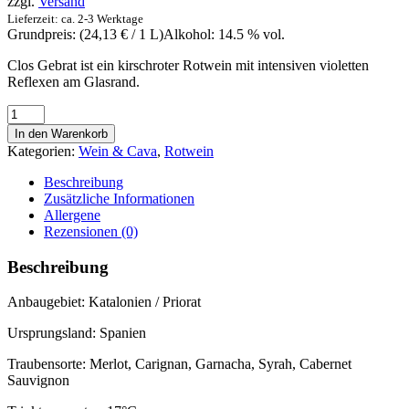
zzgl.
Versand
Lieferzeit: ca. 2-3 Werktage
Grundpreis: (
24,13
€
/ 1 L)
Alkohol: 14.5 % vol.
Clos Gebrat ist ein kirschroter Rotwein mit intensiven violetten
Reflexen am Glasrand.
Rotwein
Clos
In den Warenkorb
Gebrat
Kategorien:
Wein & Cava
,
Rotwein
2016
0,75l
Beschreibung
Menge
Zusätzliche Informationen
Allergene
Rezensionen (0)
Beschreibung
Anbaugebiet: Katalonien / Priorat
Ursprungsland: Spanien
Traubensorte: Merlot, Carignan, Garnacha, Syrah, Cabernet
Sauvignon