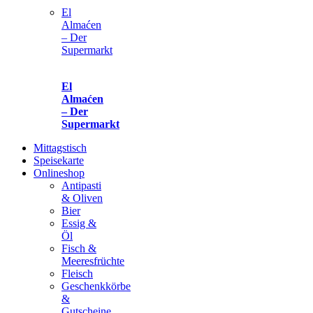
El
Almaćen
– Der
Supermarkt
El
Almaćen
– Der
Supermarkt
Mittagstisch
Speisekarte
Onlineshop
Antipasti
& Oliven
Bier
Essig &
Öl
Fisch &
Meeresfrüchte
Fleisch
Geschenkkörbe
&
Gutscheine