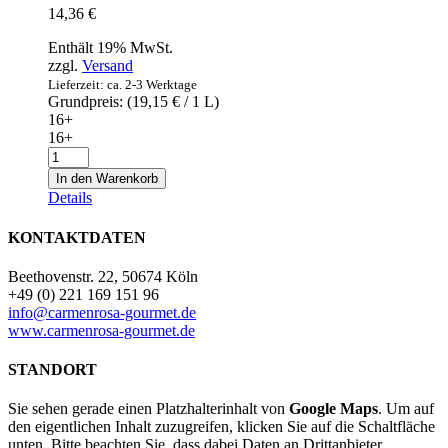
14,36
€
Enthält 19% MwSt.
zzgl.
Versand
Lieferzeit: ca. 2-3 Werktage
Grundpreis: (
19,15
€
/ 1 L)
16+
16+
Rotwein
Matsu
In den Warenkorb
"El
Details
Picaro"
2019
KONTAKTDATEN
0,75l
Menge
Beethovenstr. 22, 50674 Köln
+49 (0) 221 169 151 96
info@carmenrosa-gourmet.de
www.carmenrosa-gourmet.de
STANDORT
Sie sehen gerade einen Platzhalterinhalt von
Google Maps
. Um auf
den eigentlichen Inhalt zuzugreifen, klicken Sie auf die Schaltfläche
unten. Bitte beachten Sie, dass dabei Daten an Drittanbieter