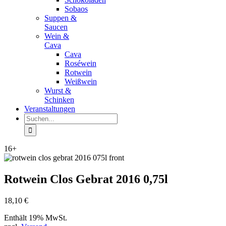
Sobaos
Suppen &
Saucen
Wein &
Cava
Cava
Roséwein
Rotwein
Weißwein
Wurst &
Schinken
Veranstaltungen
Suche
nach:
16+
Rotwein Clos Gebrat 2016 0,75l
18,10
€
Enthält 19% MwSt.