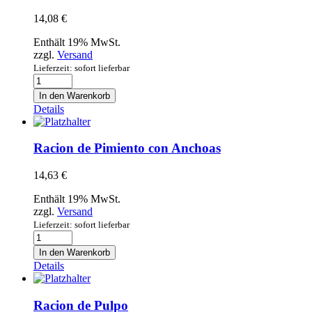
14,08
€
Enthält 19% MwSt.
zzgl.
Versand
Lieferzeit: sofort lieferbar
Racion
de
In den Warenkorb
Morcilla
Details
de
Burgos
Menge
Racion de Pimiento con Anchoas
14,63
€
Enthält 19% MwSt.
zzgl.
Versand
Lieferzeit: sofort lieferbar
Racion
de
In den Warenkorb
Pimiento
Details
con
Anchoas
Menge
Racion de Pulpo