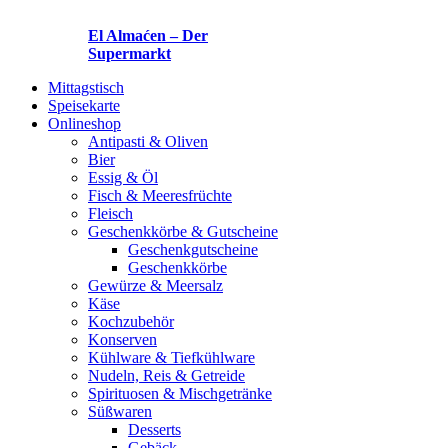
El Almaćen – Der
Supermarkt
Mittagstisch
Speisekarte
Onlineshop
Antipasti & Oliven
Bier
Essig & Öl
Fisch & Meeresfrüchte
Fleisch
Geschenkkörbe & Gutscheine
Geschenkgutscheine
Geschenkkörbe
Gewürze & Meersalz
Käse
Kochzubehör
Konserven
Kühlware & Tiefkühlware
Nudeln, Reis & Getreide
Spirituosen & Mischgetränke
Süßwaren
Desserts
Gebäck