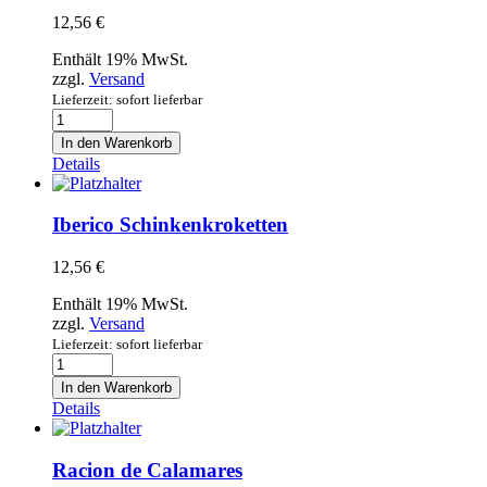
12,56
€
Enthält 19% MwSt.
zzgl.
Versand
Lieferzeit: sofort lieferbar
Datteln
im
In den Warenkorb
Duroc
Details
Speckmantel
Menge
Iberico Schinkenkroketten
12,56
€
Enthält 19% MwSt.
zzgl.
Versand
Lieferzeit: sofort lieferbar
Iberico
Schinkenkroketten
In den Warenkorb
Menge
Details
Racion de Calamares