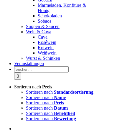
Marmeladen, Konfitüre &
Honig
Schokoladen
Sobaos
Suppen & Saucen
Wein & Cava
Cava
Roséwein
Rotwein
Weißwein
Wurst & Schinken
Veranstaltungen
Suche
nach:
Sortieren nach
Preis
Sortieren nach
Standardsortierung
Sortieren nach
Name
Sortieren nach
Preis
Sortieren nach
Datum
Sortieren nach
Beliebtheit
Sortieren nach
Bewertung