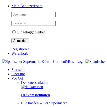
Zum
Facebook
Instagram
Pinterest
Tiktok
YouTube
Mein Benutzerkonto
Inhalt
springen
Eingeloggt bleiben
Registrieren
Warenkorb
Startseite
Über uns
Vor Ort
Delikatessenladen
Delikatessenladen
El Almaćen – Der Supermarkt