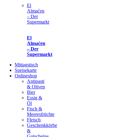
El
Almaćen
– Der
Supermarkt
El
Almaćen
– Der
Supermarkt
Mittagstisch
Speisekarte
Onlineshop
Antipasti
& Oliven
Bier
Essig &
Öl
Fisch &
Meeresfrüchte
Fleisch
Geschenkkörbe
&
Gutscheine