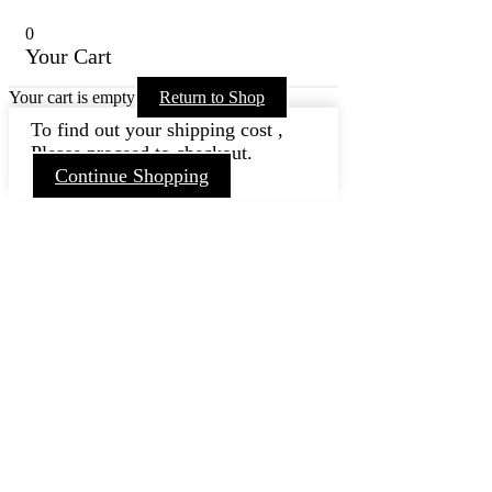
0
Your Cart
Your cart is empty
Return to Shop
To find out your shipping cost ,
Please proceed to checkout.
Continue Shopping
Nach
oben