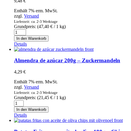
9,48
€
Gebäckmischung
Menge
Enthält 7% erm. MwSt.
zzgl.
Versand
Lieferzeit: ca. 2-3 Werktage
Grundpreis: (
47,40
€
/ 1 kg)
biochoc
Kakao-
In den Warenkorb
Sesam-
Details
Creme
23%
Olivenöl
Almendra de azúcar 200g – Zuckermandeln
Virgen
Extra
4,29
€
200g
Menge
Enthält 7% erm. MwSt.
zzgl.
Versand
Lieferzeit: ca. 2-3 Werktage
Grundpreis: (
21,45
€
/ 1 kg)
Almendra
de
In den Warenkorb
azúcar
Details
200g
-
Zuckermandeln