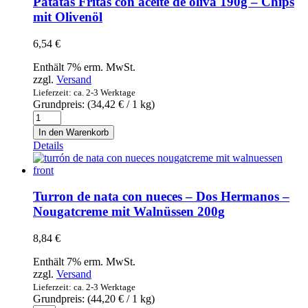
Patatas Fritas con aceite de oliva 190g – Chips
Menge
mit Olivenöl
6,54
€
Enthält 7% erm. MwSt.
zzgl.
Versand
Lieferzeit: ca. 2-3 Werktage
Grundpreis: (
34,42
€
/ 1 kg)
Patatas
Fritas
In den Warenkorb
con
Details
aceite
de
oliva
190g
Turron de nata con nueces – Dos Hermanos –
-
Nougatcreme mit Walnüssen 200g
Chips
mit
8,84
€
Olivenöl
Menge
Enthält 7% erm. MwSt.
zzgl.
Versand
Lieferzeit: ca. 2-3 Werktage
Grundpreis: (
44,20
€
/ 1 kg)