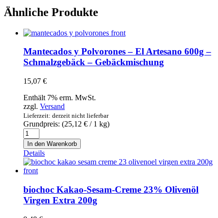
Ähnliche Produkte
Mantecados y Polvorones – El Artesano 600g –
Schmalzgebäck – Gebäckmischung
15,07
€
Enthält 7% erm. MwSt.
zzgl.
Versand
Lieferzeit: derzeit nicht lieferbar
Grundpreis: (
25,12
€
/ 1 kg)
Mantecados
y
In den Warenkorb
Polvorones
Details
-
El
Artesano
600g
biochoc Kakao-Sesam-Creme 23% Olivenöl
-
Virgen Extra 200g
Schmalzgebäck
-