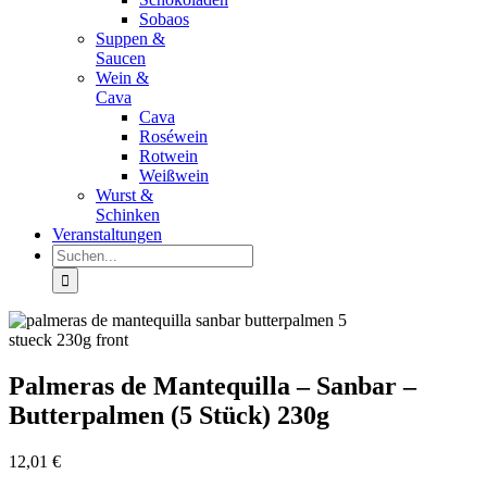
Sobaos
Suppen &
Saucen
Wein &
Cava
Cava
Roséwein
Rotwein
Weißwein
Wurst &
Schinken
Veranstaltungen
Suche
nach:
Palmeras de Mantequilla – Sanbar –
Butterpalmen (5 Stück) 230g
12,01
€