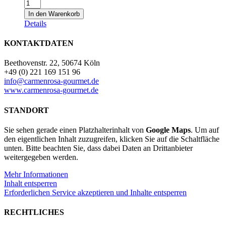
Turron
de
In den Warenkorb
nata
Details
con
nueces
KONTAKTDATEN
-
Dos
Beethovenstr. 22, 50674 Köln
Hermanos
+49 (0) 221 169 151 96
-
info@carmenrosa-gourmet.de
Nougatcreme
www.carmenrosa-gourmet.de
mit
Walnüssen
STANDORT
200g
Menge
Sie sehen gerade einen Platzhalterinhalt von
Google Maps
. Um auf
den eigentlichen Inhalt zuzugreifen, klicken Sie auf die Schaltfläche
unten. Bitte beachten Sie, dass dabei Daten an Drittanbieter
weitergegeben werden.
Mehr Informationen
Inhalt entsperren
Erforderlichen Service akzeptieren und Inhalte entsperren
RECHTLICHES