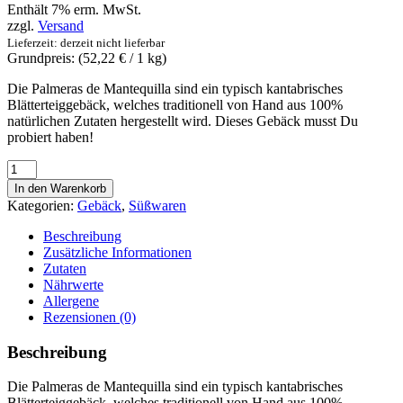
Enthält 7% erm. MwSt.
zzgl.
Versand
Lieferzeit: derzeit nicht lieferbar
Grundpreis: (
52,22
€
/ 1 kg)
Die Palmeras de Mantequilla sind ein typisch kantabrisches
Blätterteiggebäck, welches traditionell von Hand aus 100%
natürlichen Zutaten hergestellt wird. Dieses Gebäck musst Du
probiert haben!
Palmeras
de
In den Warenkorb
Mantequilla
Kategorien:
Gebäck
,
Süßwaren
-
Sanbar
Beschreibung
-
Zusätzliche Informationen
Butterpalmen
Zutaten
(5
Nährwerte
Stück)
Allergene
230g
Rezensionen (0)
Menge
Beschreibung
Die Palmeras de Mantequilla sind ein typisch kantabrisches
Blätterteiggebäck, welches traditionell von Hand aus 100%