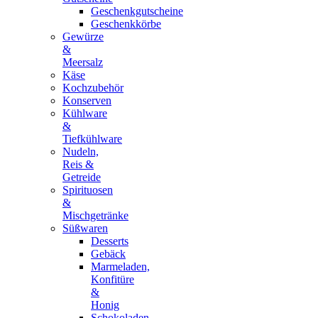
Geschenkgutscheine
Geschenkkörbe
Gewürze
&
Meersalz
Käse
Kochzubehör
Konserven
Kühlware
&
Tiefkühlware
Nudeln,
Reis &
Getreide
Spirituosen
&
Mischgetränke
Süßwaren
Desserts
Gebäck
Marmeladen,
Konfitüre
&
Honig
Schokoladen