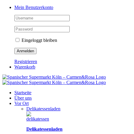
Zum
Facebook
Instagram
Pinterest
Tiktok
YouTube
Mein Benutzerkonto
Inhalt
springen
Eingeloggt bleiben
Registrieren
Warenkorb
Startseite
Über uns
Vor Ort
Delikatessenladen
Delikatessenladen