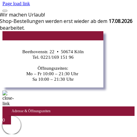
Page load link
Wir machen Urlaub!
Shop-Bestellungen werden erst wieder ab dem
17.08.2026
bearbeitet.
CR
Beethovenstr. 22 • 50674 Köln
Tel. 0221/169 151 96
Öffnungszeiten:
Mo – Fr 10:00 – 21:30 Uhr
Sa 10:00 – 21:30 Uhr
Adresse & Öffnungszeiten
0