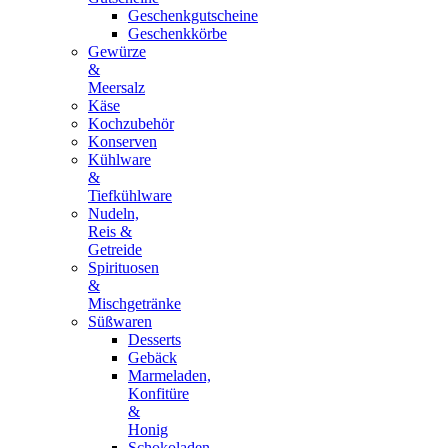
Geschenkgutscheine
Geschenkkörbe
Gewürze
&
Meersalz
Käse
Kochzubehör
Konserven
Kühlware
&
Tiefkühlware
Nudeln,
Reis &
Getreide
Spirituosen
&
Mischgetränke
Süßwaren
Desserts
Gebäck
Marmeladen,
Konfitüre
&
Honig
Schokoladen