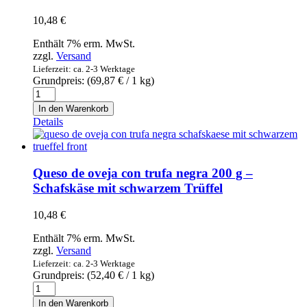
mit
10,48
€
Rosmarin
Menge
Enthält 7% erm. MwSt.
zzgl.
Versand
Lieferzeit: ca. 2-3 Werktage
Grundpreis: (
69,87
€
/ 1 kg)
Queso
de
In den Warenkorb
oveja
Details
con
ajo
negro
150g
Queso de oveja con trufa negra 200 g –
-
Schafskäse mit schwarzem Trüffel
Schafskäse
mit
10,48
€
schwarzem
Knoblauch
Enthält 7% erm. MwSt.
Menge
zzgl.
Versand
Lieferzeit: ca. 2-3 Werktage
Grundpreis: (
52,40
€
/ 1 kg)
Queso
de
In den Warenkorb