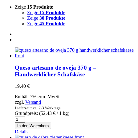
Zeige
15 Produkte
Zeige
15 Produkte
Zeige
30 Produkte
Zeige
45 Produkte
Queso artesano de oveja 370 g –
Handwerklicher Schafskäse
19,40
€
Enthält 7% erm. MwSt.
zzgl.
Versand
Lieferzeit: ca. 2-3 Werktage
Grundpreis: (
52,43
€
/ 1 kg)
Queso
artesano
In den Warenkorb
de
Details
oveja