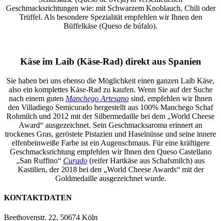
Geschmacksrichtungen wie: mit Schwarzem Knoblauch, Chili oder
Trüffel. Als besondere Spezialität empfehlen wir Ihnen den
Büffelkäse (Queso de búfalo).
Käse im Laib (Käse-Rad) direkt aus Spanien
Sie haben bei uns ebenso die Möglichkeit einen ganzen Laib Käse,
also ein komplettes Käse-Rad zu kaufen. Wenn Sie auf der Suche
nach einem guten
Manchego Artesano
sind, empfehlen wir Ihnen
den Villadiego Semicurado hergestellt aus 100% Manchego Schaf
Rohmilch und 2012 mit der Silbermedaille bei dem „World Cheese
Award“ ausgezeichnet. Sein Geschmacksaroma erinnert an
trockenes Gras, geröstete Pistazien und Haselnüsse und seine innere
elfenbeinweiße Farbe ist ein Augenschmaus. Für eine kräftigere
Geschmacksrichtung empfehlen wir Ihnen den Queso Castellano
„San Ruffino“
Curado
(reifer Hartkäse aus Schafsmilch) aus
Kastilien, der 2018 bei den „World Cheese Awards“ mit der
Goldmedaille ausgezeichnet wurde.
KONTAKTDATEN
Beethovenstr. 22, 50674 Köln