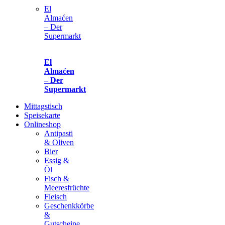
El
Almaćen
– Der
Supermarkt
El
Almaćen
– Der
Supermarkt
Mittagstisch
Speisekarte
Onlineshop
Antipasti
& Oliven
Bier
Essig &
Öl
Fisch &
Meeresfrüchte
Fleisch
Geschenkkörbe
&
Gutscheine