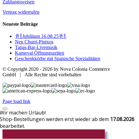
Zahlungsweisen
Vertrag widerrufen
Neueste Beiträge
🥂🍾Jubiläum 16.08.25🥂🍾
Neu Churri-Pintxos
Tapas-Bar-Livemusik
Karneval Öffnungszeiten
Geschenkkörbe mit Spanische Spezialitäten
© Copyright 2020 -
2026 by Nova Colonia Commerce
GmbH | Alle Rechte sind vorbehalten
Page load link
Wir machen Urlaub!
Shop-Bestellungen werden erst wieder ab dem
17.08.2026
bearbeitet.
CR