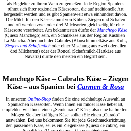
als Begleiter zu ihrem Wein zu genießen. Jede Region Spaniens
rühmt sich ihrer regionalen Käsesorten, die auf traditionelle Art
hergestellt werden und es gibt Spanienweit etwa einhundert davon.
Die Milch für den Käse stammt von Kühen, Ziegen und Schafen
und oft werden zwei oder drei Milchsorten gleichzeitig für eine
Käsesorte verarbeitet. Am bekanntesten dürfte der
Manchego Käse
(Queso Manchego) sein, ein Schafskäse aus der Region Kastilien-
La Mancha. Aber auch der Cabrales (Blauschimmelkäse aus Kuh-,
Ziegen- und Schafsmilch
oder einer Mischung aus zwei oder allen
drei Milcharten) oder der Roncal (Schafsmilch-Hartkäse aus
Navarra) dürfte den meisten ein Begriff sein.
Manchego Käse – Cabrales Käse – Ziegen
Käse – aus Spanien bei
Carmen & Rosa
In unserem
Online-Shop
finden Sie eine reichhaltige Auswahl an
Spanischen Käsesorten. Wenn Ihnen ein milder Käse lieber ist,
empfehlen wir Ihnen einen „Semicurado“ Käse, also eine halbreifen.
Mögen Sie aber kräftigen Käse, sollten Sie einen „Curado“
auswählen. Bei uns bekommen Sie für jede Geschmacksrichtung
den passenden Käse, sei es ein Ziegenkäse (Queso de cabra), ein
Schafskäse (Queso de oveja) in verschiedenen