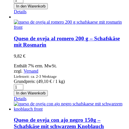
de
In den Warenkorb
oveja
Details
al
chili
200g
-
Schafskäse
Queso de oveja al romero 200 g – Schafskäse
mit
mit Rosmarin
Chili
Menge
9,82
€
Enthält 7% erm. MwSt.
zzgl.
Versand
Lieferzeit: ca. 2-3 Werktage
Grundpreis: (
49,10
€
/ 1 kg)
Queso
de
In den Warenkorb
oveja
Details
al
romero
200
g
Queso de oveja con ajo negro 150g –
-
Schafskäse mit schwarzem Knoblauch
Schafskäse