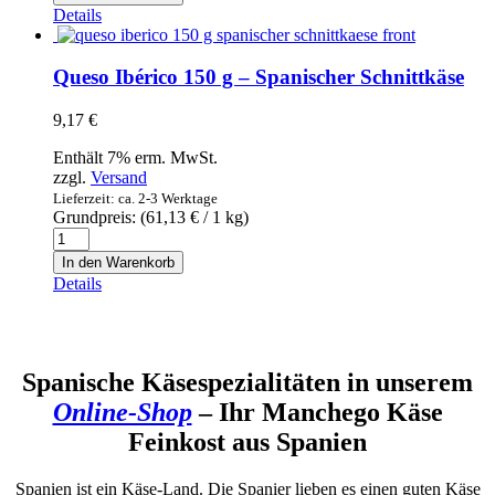
oveja
Details
con
trufa
negra
Queso Ibérico 150 g – Spanischer Schnittkäse
200
g
9,17
€
-
Schafskäse
Enthält 7% erm. MwSt.
mit
zzgl.
Versand
schwarzem
Lieferzeit: ca. 2-3 Werktage
Trüffel
Grundpreis: (
61,13
€
/ 1 kg)
Menge
Queso
Ibérico
In den Warenkorb
150
Details
g
-
Spanischer
Schnittkäse
Menge
Spanische Käsespezialitäten in unserem
Online-Shop
– Ihr Manchego Käse
Feinkost aus Spanien
Spanien ist ein Käse-Land. Die Spanier lieben es einen guten Käse