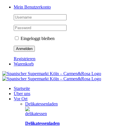
Zum
Facebook
Instagram
Pinterest
Tiktok
YouTube
Mein Benutzerkonto
Inhalt
springen
Eingeloggt bleiben
Registrieren
Warenkorb
Startseite
Über uns
Vor Ort
Delikatessenladen
Delikatessenladen