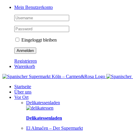
Zum
Facebook
Instagram
Pinterest
Tiktok
YouTube
Mein Benutzerkonto
Inhalt
springen
Eingeloggt bleiben
Registrieren
Warenkorb
Startseite
Über uns
Vor Ort
Delikatessenladen
Delikatessenladen
El Almaćen – Der Supermarkt