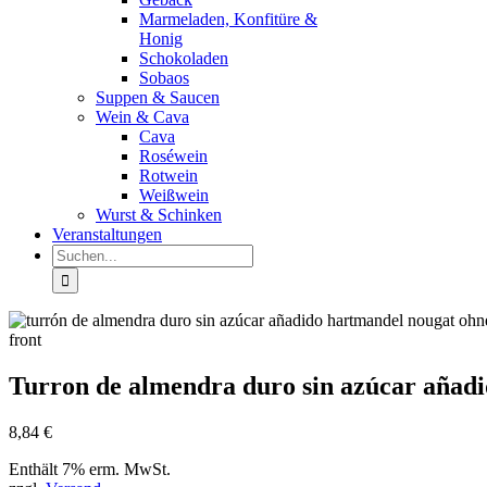
Marmeladen, Konfitüre &
Honig
Schokoladen
Sobaos
Suppen & Saucen
Wein & Cava
Cava
Roséwein
Rotwein
Weißwein
Wurst & Schinken
Veranstaltungen
Suche
nach:
Turron de almendra duro sin azúcar añ
8,84
€
Enthält 7% erm. MwSt.