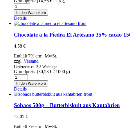
Grundpreis: (
14,56
€
/ 1 kg)
und
Cola
Mandeln
Cao
In den Warenkorb
ohne
el
Details
Zuckerzusatz
Original
Menge
-
Original
Chocolate a la Piedra El Artesano 35% cacao 
Kakaopulver
390g
4,58
€
Menge
Enthält 7% erm. MwSt.
zzgl.
Versand
Lieferzeit: ca. 2-3 Werktage
Grundpreis: (
30,53
€
/ 1000 g)
Chocolate
a
In den Warenkorb
la
Details
Piedra
El
Artesano
Sobaos 500g – Butterbiskuit aus Kantabrien
35%
cacao
12,05
€
150g
-
Enthält 7% erm. MwSt.
Schokolade