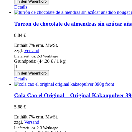
In den Warenkorb
de
Details
Higos
100%
Natural
Turron de chocolate de almendras sin azúcar 
400g
-
8,84
€
Handgemachte
Feigenmarmelade
Enthält 7% erm. MwSt.
Extra
zzgl.
Versand
Menge
Lieferzeit: ca. 2-3 Werktage
Grundpreis: (
44,20
€
/ 1 kg)
Turron
de
In den Warenkorb
chocolate
Details
de
almendras
sin
Cola Cao el Original – Original Kakaopulver 3
azúcar
añadido
5,68
€
200g
-
Enthält 7% erm. MwSt.
Nougat
zzgl.
Versand
mit
Lieferzeit: ca. 2-3 Werktage
Schokolade