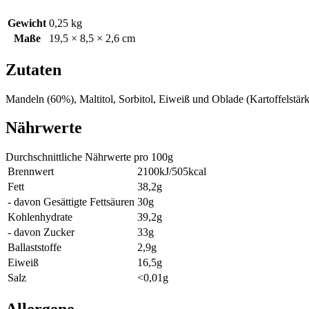
Gewicht
0,25 kg
Maße
19,5 × 8,5 × 2,6 cm
Zutaten
Mandeln
(60%), Maltitol, Sorbitol, Eiweiß und Oblade (Kartoffelstär
Nährwerte
Durchschnittliche Nährwerte pro 100g
Brennwert
2100kJ/505kcal
Fett
38,2g
- davon Gesättigte Fettsäuren
30g
Kohlenhydrate
39,2g
- davon Zucker
33g
Ballaststoffe
2,9g
Eiweiß
16,5g
Salz
<0,01g