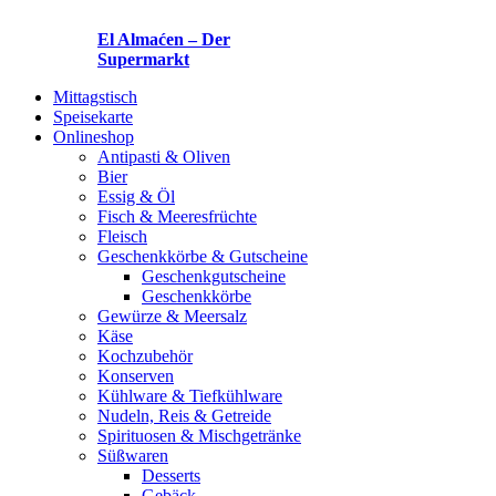
El Almaćen – Der
Supermarkt
Mittagstisch
Speisekarte
Onlineshop
Antipasti & Oliven
Bier
Essig & Öl
Fisch & Meeresfrüchte
Fleisch
Geschenkkörbe & Gutscheine
Geschenkgutscheine
Geschenkkörbe
Gewürze & Meersalz
Käse
Kochzubehör
Konserven
Kühlware & Tiefkühlware
Nudeln, Reis & Getreide
Spirituosen & Mischgetränke
Süßwaren
Desserts
Gebäck