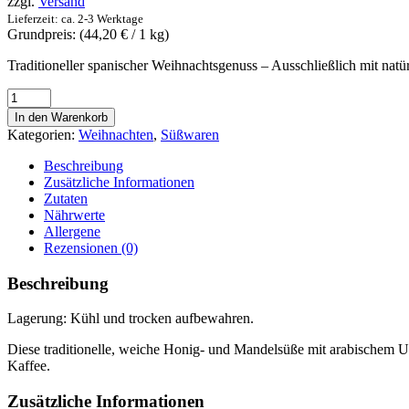
zzgl.
Versand
Lieferzeit: ca. 2-3 Werktage
Grundpreis: (
44,20
€
/ 1 kg)
Traditioneller spanischer Weihnachtsgenuss – Ausschließlich mit natür
Turron
de
In den Warenkorb
almendra
Kategorien:
Weihnachten
,
Süßwaren
duro
sin
Beschreibung
azúcar
Zusätzliche Informationen
añadido
Zutaten
-
Nährwerte
Dos
Allergene
Hermanos
Rezensionen (0)
-
Hartmandel-
Beschreibung
Nougat
ohne
Lagerung: Kühl und trocken aufbewahren.
Zuckerzusatz
Menge
Diese traditionelle, weiche Honig- und Mandelsüße mit arabischem Ur
Kaffee.
Zusätzliche Informationen