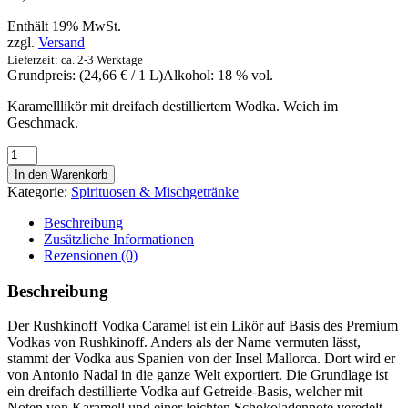
Enthält 19% MwSt.
zzgl.
Versand
Lieferzeit: ca. 2-3 Werktage
Grundpreis: (
24,66
€
/ 1 L)
Alkohol: 18 % vol.
Karamelllikör mit dreifach destilliertem Wodka. Weich im
Geschmack.
Rushkinoff
Caramel
In den Warenkorb
Licor
Kategorie:
Spirituosen & Mischgetränke
-
Rushkinoff
Beschreibung
Caramel
Zusätzliche Informationen
Likör
Rezensionen (0)
1l
Menge
Beschreibung
Der Rushkinoff Vodka Caramel ist ein Likör auf Basis des Premium
Vodkas von Rushkinoff. Anders als der Name vermuten lässt,
stammt der Vodka aus Spanien von der Insel Mallorca. Dort wird er
von Antonio Nadal in die ganze Welt exportiert. Die Grundlage ist
ein dreifach destillierte Vodka auf Getreide-Basis, welcher mit
Noten von Karamell und einer leichten Schokoladennote veredelt