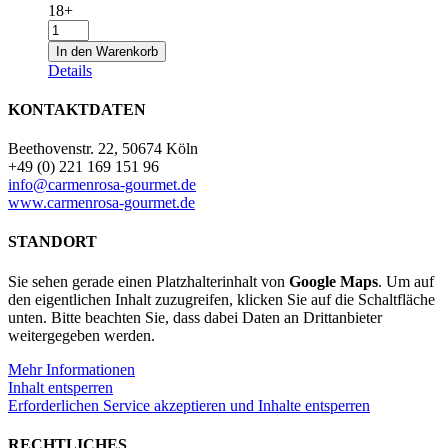
18+
Kanarischen
Tamburo
Inseln
Vermuth
In den Warenkorb
Menge
Rojo
Details
1l
Menge
KONTAKTDATEN
Beethovenstr. 22, 50674 Köln
+49 (0) 221 169 151 96
info@carmenrosa-gourmet.de
www.carmenrosa-gourmet.de
STANDORT
Sie sehen gerade einen Platzhalterinhalt von
Google Maps
. Um auf
den eigentlichen Inhalt zuzugreifen, klicken Sie auf die Schaltfläche
unten. Bitte beachten Sie, dass dabei Daten an Drittanbieter
weitergegeben werden.
Mehr Informationen
Inhalt entsperren
Erforderlichen Service akzeptieren und Inhalte entsperren
RECHTLICHES