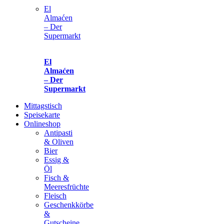
El
Almaćen
– Der
Supermarkt
El
Almaćen
– Der
Supermarkt
Mittagstisch
Speisekarte
Onlineshop
Antipasti
& Oliven
Bier
Essig &
Öl
Fisch &
Meeresfrüchte
Fleisch
Geschenkkörbe
&
Gutscheine