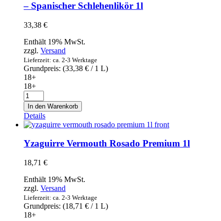
– Spanischer Schlehenlikör 1l
33,38
€
Enthält 19% MwSt.
zzgl.
Versand
Lieferzeit: ca. 2-3 Werktage
Grundpreis: (
33,38
€
/ 1 L)
18+
18+
Etxeko
Patxarana
In den Warenkorb
Belasko
Details
Pacharán
Navarro
-
Yzaguirre Vermouth Rosado Premium 1l
Spanischer
Schlehenlikör
18,71
€
1l
Menge
Enthält 19% MwSt.
zzgl.
Versand
Lieferzeit: ca. 2-3 Werktage
Grundpreis: (
18,71
€
/ 1 L)
18+