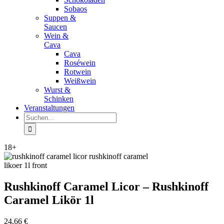
Sobaos
Suppen &
Saucen
Wein &
Cava
Cava
Roséwein
Rotwein
Weißwein
Wurst &
Schinken
Veranstaltungen
Suche
nach:
18+
Rushkinoff Caramel Licor – Rushkinoff
Caramel Likör 1l
24,66
€