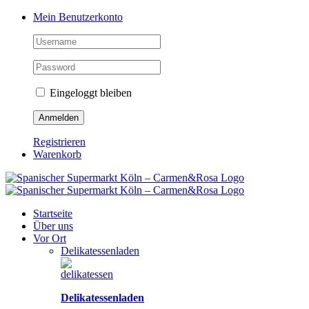
Zum
Facebook
Instagram
Pinterest
Tiktok
YouTube
Mein Benutzerkonto
Inhalt
springen
Eingeloggt bleiben
Registrieren
Warenkorb
Startseite
Über uns
Vor Ort
Delikatessenladen
Delikatessenladen