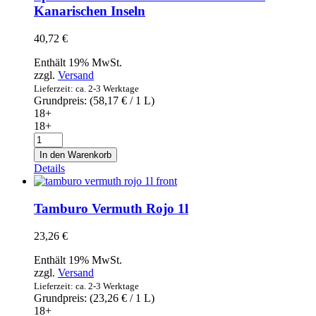
Kanarischen Inseln
40,72
€
Enthält 19% MwSt.
zzgl.
Versand
Lieferzeit: ca. 2-3 Werktage
Grundpreis: (
58,17
€
/ 1 L)
18+
18+
Licor
43
In den Warenkorb
Cuarenta
Details
y
Tres
Baristo
Tamburo Vermuth Rojo 1l
0,7l
–
23,26
€
Spanischer
Likör
Enthält 19% MwSt.
43
zzgl.
Versand
mit
Lieferzeit: ca. 2-3 Werktage
Kaffee
Grundpreis: (
23,26
€
/ 1 L)
von
18+
den