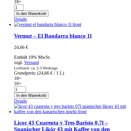
18+
Yzaguirre
Vermouth
In den Warenkorb
Rosado
Details
Premium
1l
Menge
Vermut – El Bandarra blanco 1l
24,66
€
Enthält 19% MwSt.
zzgl.
Versand
Lieferzeit: ca. 2-3 Werktage
Grundpreis: (
24,66
€
/ 1 L)
18+
18+
Vermut
-
In den Warenkorb
El
Details
Bandarra
blanco
1l
Menge
Licor 43 Cuarenta y Tres Baristo 0,7l –
Spanischer Likör 43 mit Kaffee von den