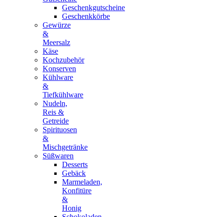
Geschenkgutscheine
Geschenkkörbe
Gewürze
&
Meersalz
Käse
Kochzubehör
Konserven
Kühlware
&
Tiefkühlware
Nudeln,
Reis &
Getreide
Spirituosen
&
Mischgetränke
Süßwaren
Desserts
Gebäck
Marmeladen,
Konfitüre
&
Honig
Schokoladen