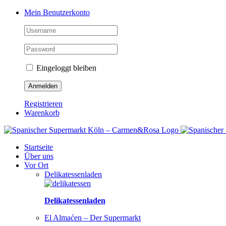
Zum
Facebook
Instagram
Pinterest
Tiktok
YouTube
Mein Benutzerkonto
Inhalt
springen
Eingeloggt bleiben
Registrieren
Warenkorb
Startseite
Über uns
Vor Ort
Delikatessenladen
Delikatessenladen
El Almaćen – Der Supermarkt