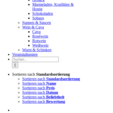
Marmeladen, Konfitüre &
Honig
Schokoladen
Sobaos
Suppen & Saucen
Wein & Cava
Cava
Roséwein
Rotwein
Weißwein
Wurst & Schinken
Veranstaltungen
Suche
nach:
Sortieren nach
Standardsortierung
Sortieren nach
Standardsortierung
Sortieren nach
Name
Sortieren nach
Preis
Sortieren nach
Datum
Sortieren nach
Beliebtheit
Sortieren nach
Bewertung