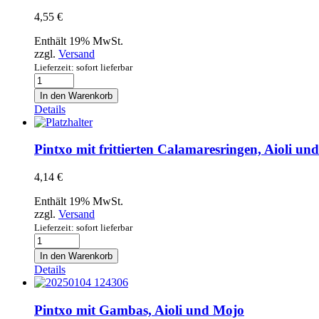
4,55
€
Enthält 19% MwSt.
zzgl.
Versand
Lieferzeit: sofort lieferbar
Pintxo
mit
In den Warenkorb
Flusskrebsfleisch,
Details
Aioli,
Kräuter
und
Pintxo mit frittierten Calamaresringen, Aioli un
Mojo
Menge
4,14
€
Enthält 19% MwSt.
zzgl.
Versand
Lieferzeit: sofort lieferbar
Pintxo
mit
In den Warenkorb
frittierten
Details
Calamaresringen,
Aioli
und
Pintxo mit Gambas, Aioli und Mojo
Mojo