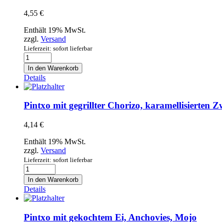
Menge
4,55
€
Enthält 19% MwSt.
zzgl.
Versand
Lieferzeit: sofort lieferbar
Pintxo
mit
In den Warenkorb
Gambas,
Details
Aioli
und
Mojo
Pintxo mit gegrillter Chorizo, karamellisierten Z
Menge
4,14
€
Enthält 19% MwSt.
zzgl.
Versand
Lieferzeit: sofort lieferbar
Pintxo
mit
In den Warenkorb
gegrillter
Details
Chorizo,
karamellisierten
Zwiebeln
Pintxo mit gekochtem Ei, Anchovies, Mojo
Menge