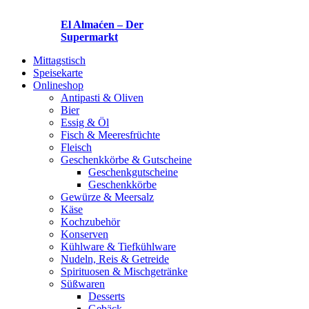
El Almaćen – Der
Supermarkt
Mittagstisch
Speisekarte
Onlineshop
Antipasti & Oliven
Bier
Essig & Öl
Fisch & Meeresfrüchte
Fleisch
Geschenkkörbe & Gutscheine
Geschenkgutscheine
Geschenkkörbe
Gewürze & Meersalz
Käse
Kochzubehör
Konserven
Kühlware & Tiefkühlware
Nudeln, Reis & Getreide
Spirituosen & Mischgetränke
Süßwaren
Desserts
Gebäck