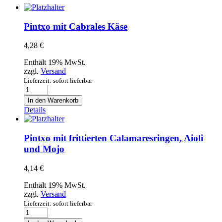
Pintxo mit Cabrales Käse
4,28
€
Enthält 19% MwSt.
zzgl.
Versand
Lieferzeit: sofort lieferbar
Pintxo
mit
In den Warenkorb
Cabrales
Details
Käse
Menge
Pintxo mit frittierten Calamaresringen, Aioli
und Mojo
4,14
€
Enthält 19% MwSt.
zzgl.
Versand
Lieferzeit: sofort lieferbar
Pintxo
mit