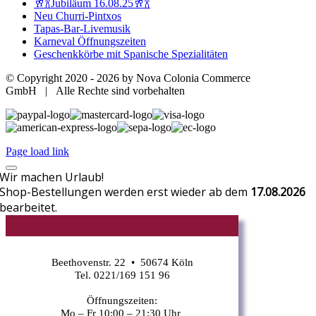
🥂🍾Jubiläum 16.08.25🥂🍾
Neu Churri-Pintxos
Tapas-Bar-Livemusik
Karneval Öffnungszeiten
Geschenkkörbe mit Spanische Spezialitäten
© Copyright 2020 -
2026 by Nova Colonia Commerce
GmbH | Alle Rechte sind vorbehalten
Page load link
Wir machen Urlaub!
Shop-Bestellungen werden erst wieder ab dem
17.08.2026
bearbeitet.
CR
Beethovenstr. 22 • 50674 Köln
Tel. 0221/169 151 96
Öffnungszeiten:
Mo – Fr 10:00 – 21:30 Uhr