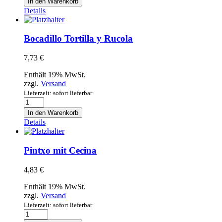
In den Warenkorb
frittierten
Details
Calamaresringen,
Aioli
und
Bocadillo Tortilla y Rucola
Mojo
Menge
7,73
€
Enthält 19% MwSt.
zzgl.
Versand
Lieferzeit: sofort lieferbar
Bocadillo
Tortilla
In den Warenkorb
y
Details
Rucola
Menge
Pintxo mit Cecina
4,83
€
Enthält 19% MwSt.
zzgl.
Versand
Lieferzeit: sofort lieferbar
Pintxo
mit