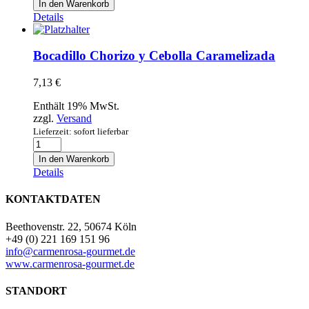
In den Warenkorb
Cecina
Details
Menge
Bocadillo Chorizo y Cebolla Caramelizada
7,13
€
Enthält 19% MwSt.
zzgl.
Versand
Lieferzeit: sofort lieferbar
Bocadillo
Chorizo
In den Warenkorb
y
Details
Cebolla
Caramelizada
KONTAKTDATEN
Menge
Beethovenstr. 22, 50674 Köln
+49 (0) 221 169 151 96
info@carmenrosa-gourmet.de
www.carmenrosa-gourmet.de
STANDORT