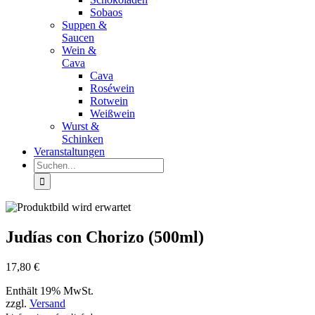
Sobaos
Suppen &
Saucen
Wein &
Cava
Cava
Roséwein
Rotwein
Weißwein
Wurst &
Schinken
Veranstaltungen
Suche
nach:
Judías con Chorizo (500ml)
17,80
€
Enthält 19% MwSt.
zzgl.
Versand