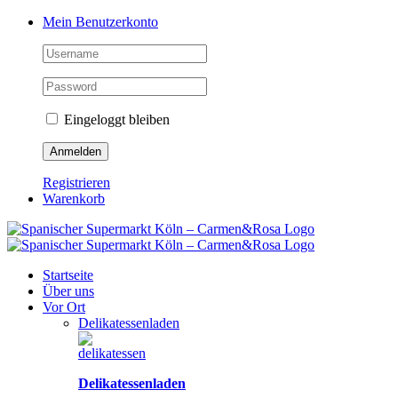
Zum
Facebook
Instagram
Pinterest
Tiktok
YouTube
Mein Benutzerkonto
Inhalt
springen
Eingeloggt bleiben
Registrieren
Warenkorb
Startseite
Über uns
Vor Ort
Delikatessenladen
Delikatessenladen