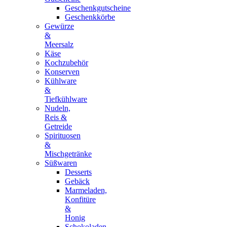
Geschenkgutscheine
Geschenkkörbe
Gewürze
&
Meersalz
Käse
Kochzubehör
Konserven
Kühlware
&
Tiefkühlware
Nudeln,
Reis &
Getreide
Spirituosen
&
Mischgetränke
Süßwaren
Desserts
Gebäck
Marmeladen,
Konfitüre
&
Honig
Schokoladen