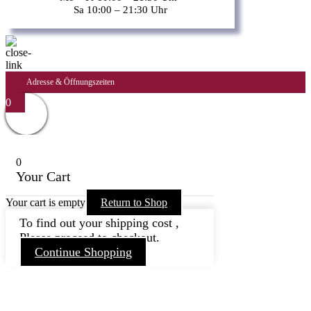
Sa 10:00 – 21:30 Uhr
Adresse & Öffnungszeiten
0
0
Your Cart
Your cart is empty
Return to Shop
To find out your shipping cost ,
Please proceed to checkout.
Continue Shopping
Nach
oben