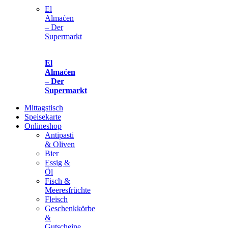
El
Almaćen
– Der
Supermarkt
El
Almaćen
– Der
Supermarkt
Mittagstisch
Speisekarte
Onlineshop
Antipasti
& Oliven
Bier
Essig &
Öl
Fisch &
Meeresfrüchte
Fleisch
Geschenkkörbe
&
Gutscheine