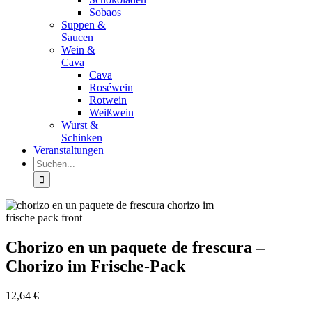
Sobaos
Suppen &
Saucen
Wein &
Cava
Cava
Roséwein
Rotwein
Weißwein
Wurst &
Schinken
Veranstaltungen
Suche
nach:
Chorizo ​​en un paquete de frescura –
Chorizo im Frische-Pack
12,64
€