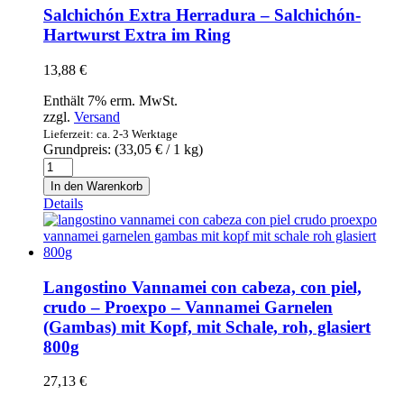
Ganze
Salchichón Extra Herradura – Salchichón-
Venusmuscheln
Hartwurst Extra im Ring
gekocht
1kg
13,88
€
Menge
Enthält 7% erm. MwSt.
zzgl.
Versand
Lieferzeit: ca. 2-3 Werktage
Grundpreis: (
33,05
€
/ 1 kg)
Salchichón
Extra
In den Warenkorb
Herradura
Details
-
Salchichón-
Hartwurst
Extra
im
Langostino Vannamei con cabeza, con piel,
Ring
crudo – Proexpo – Vannamei Garnelen
Menge
(Gambas) mit Kopf, mit Schale, roh, glasiert
800g
27,13
€