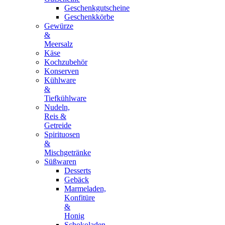
Geschenkgutscheine
Geschenkkörbe
Gewürze
&
Meersalz
Käse
Kochzubehör
Konserven
Kühlware
&
Tiefkühlware
Nudeln,
Reis &
Getreide
Spirituosen
&
Mischgetränke
Süßwaren
Desserts
Gebäck
Marmeladen,
Konfitüre
&
Honig
Schokoladen