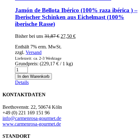
im
Ring
Jamón de Bellota Ibérico (100% raza ibérica ) –
Menge
Iberischer Schinken aus Eichelmast (100%
iberische Rasse)
Ursprünglicher
Aktueller
Bisher bei uns
31,87
€
27,50
€
Preis
Preis
Enthält 7% erm. MwSt.
war:
ist:
zzgl.
Versand
31,87 €
27,50 €.
Lieferzeit: ca. 2-3 Werktage
Grundpreis: (
229,17
€
/ 1 kg)
Jamón
de
In den Warenkorb
Bellota
Details
Ibérico
(100%
KONTAKTDATEN
raza
ibérica
Beethovenstr. 22, 50674 Köln
)
+49 (0) 221 169 151 96
-
info@carmenrosa-gourmet.de
Iberischer
www.carmenrosa-gourmet.de
Schinken
aus
STANDORT
Eichelmast