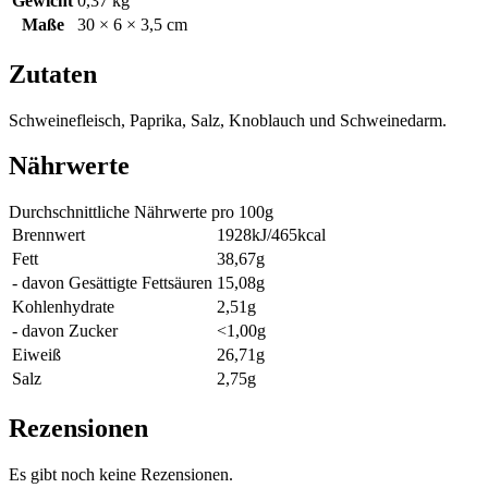
Gewicht
0,37 kg
Maße
30 × 6 × 3,5 cm
Zutaten
Schweinefleisch, Paprika, Salz, Knoblauch und Schweinedarm.
Nährwerte
Durchschnittliche Nährwerte pro 100g
Brennwert
1928kJ/465kcal
Fett
38,67g
- davon Gesättigte Fettsäuren
15,08g
Kohlenhydrate
2,51g
- davon Zucker
<1,00g
Eiweiß
26,71g
Salz
2,75g
Rezensionen
Es gibt noch keine Rezensionen.