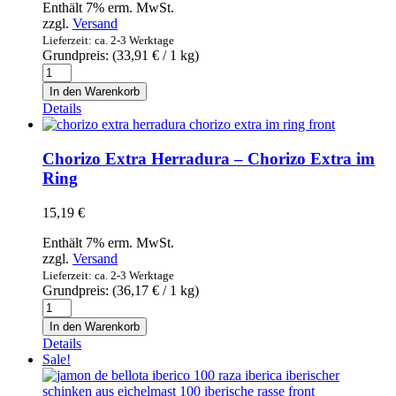
Enthält 7% erm. MwSt.
zzgl.
Versand
Lieferzeit: ca. 2-3 Werktage
Grundpreis: (
33,91
€
/ 1 kg)
Langostino
Vannamei
In den Warenkorb
con
Details
cabeza,
con
piel,
Chorizo Extra Herradura – Chorizo Extra im
crudo
Ring
-
Proexpo
15,19
€
-
Vannamei
Enthält 7% erm. MwSt.
Garnelen
zzgl.
Versand
(Gambas)
Lieferzeit: ca. 2-3 Werktage
mit
Grundpreis: (
36,17
€
/ 1 kg)
Kopf,
Chorizo
mit
Extra
Schale,
In den Warenkorb
Herradura
roh,
Details
-
glasiert
Sale!
Chorizo
800g
Extra
Menge