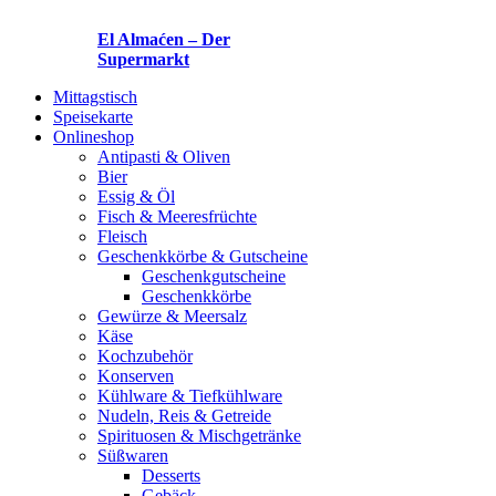
El Almaćen – Der
Supermarkt
Mittagstisch
Speisekarte
Onlineshop
Antipasti & Oliven
Bier
Essig & Öl
Fisch & Meeresfrüchte
Fleisch
Geschenkkörbe & Gutscheine
Geschenkgutscheine
Geschenkkörbe
Gewürze & Meersalz
Käse
Kochzubehör
Konserven
Kühlware & Tiefkühlware
Nudeln, Reis & Getreide
Spirituosen & Mischgetränke
Süßwaren
Desserts
Gebäck