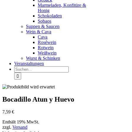
Marmeladen, Konfitüre &
Honig
Schokoladen
Sobaos
Suppen & Saucen
Wein & Cava
Cava
Roséwein
Rotwein
Weißwein
Wurst & Schinken
Veranstaltungen
Suche
nach:
Bocadillo Atun y Huevo
7,59
€
Enthält 19% MwSt.
zzgl.
Versand