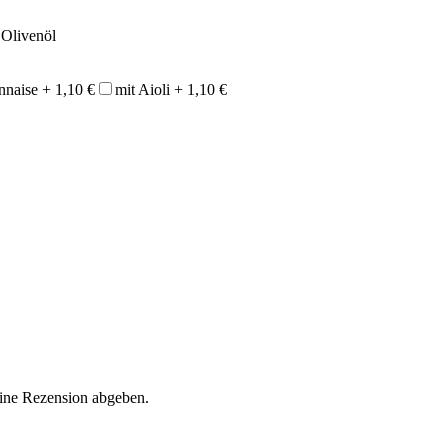
 Olivenöl
nnaise +
1,10
€
mit Aioli +
1,10
€
eine Rezension abgeben.