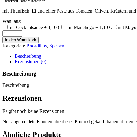
Lieferzeit: sofort lieferbar
mit Thunfisch, Ei und einer Paste aus Tomaten, Oliven, Kräutern und
Wahl aus:
mit Cocktailsauce +
1,10
€
mit Manchego +
1,10
€
mit Mayo
Bocadillo
Atun
In den Warenkorb
y
Kategorien:
Bocadillos
,
Speisen
Huevo
Menge
Beschreibung
Rezensionen (0)
Beschreibung
Beschreibung
Rezensionen
Es gibt noch keine Rezensionen.
Nur angemeldete Kunden, die dieses Produkt gekauft haben, dürfen 
Ähnliche Produkte