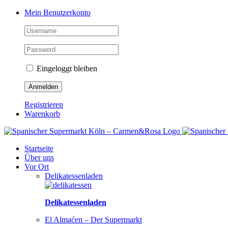
Zum
Facebook
Instagram
Pinterest
Tiktok
YouTube
Mein Benutzerkonto
Inhalt
springen
Eingeloggt bleiben
Registrieren
Warenkorb
Startseite
Über uns
Vor Ort
Delikatessenladen
Delikatessenladen
El Almaćen – Der Supermarkt