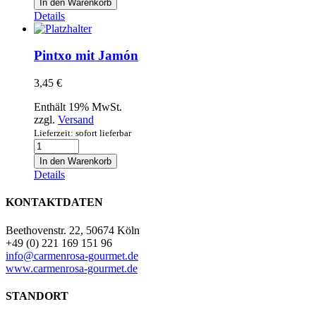
In den Warenkorb
Chorizo
Details
Menge
Pintxo mit Jamón
3,45
€
Enthält 19% MwSt.
zzgl.
Versand
Lieferzeit: sofort lieferbar
Pintxo
mit
In den Warenkorb
Jamón
Details
Menge
KONTAKTDATEN
Beethovenstr. 22, 50674 Köln
+49 (0) 221 169 151 96
info@carmenrosa-gourmet.de
www.carmenrosa-gourmet.de
STANDORT