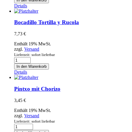
In den Warenkorb
Atún
Details
Menge
Bocadillo Tortilla y Rucola
7,73
€
Enthält 19% MwSt.
zzgl.
Versand
Lieferzeit: sofort lieferbar
Bocadillo
Tortilla
In den Warenkorb
y
Details
Rucola
Menge
Pintxo mit Chorizo
3,45
€
Enthält 19% MwSt.
zzgl.
Versand
Lieferzeit: sofort lieferbar
Pintxo
mit