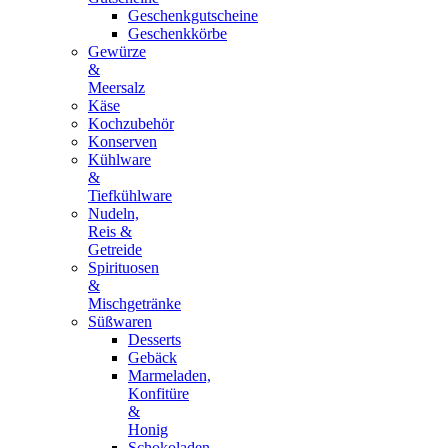
Geschenkgutscheine
Geschenkkörbe
Gewürze
&
Meersalz
Käse
Kochzubehör
Konserven
Kühlware
&
Tiefkühlware
Nudeln,
Reis &
Getreide
Spirituosen
&
Mischgetränke
Süßwaren
Desserts
Gebäck
Marmeladen,
Konfitüre
&
Honig
Schokoladen