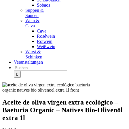
Sobaos
Suppen &
Saucen
Wein &
Cava
Cava
Roséwein
Rotwein
Weißwein
Wurst &
Schinken
Veranstaltungen
Suche
nach:
Aceite de oliva virgen extra ecológico –
Baeturia Organic – Natives Bio-Olivenöl
extra 1l