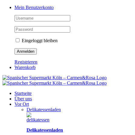
Zum
Facebook
Instagram
Pinterest
Tiktok
YouTube
Mein Benutzerkonto
Inhalt
springen
Eingeloggt bleiben
Registrieren
Warenkorb
Startseite
Über uns
Vor Ort
Delikatessenladen
Delikatessenladen