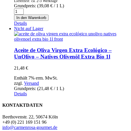
Lieferzeit: ca. 2-3 Werktage
Menge
Grundpreis: (
39,08
€
/ 1 L)
L`Estornell
Natives
In den Warenkorb
Olivenöl
Details
Extra
Nicht auf Lager
0,5l
Menge
Aceite de Oliva Virgen Extra Ecológico –
UnOlivo – Natives Olivenöl Extra Bio 1l
21,48
€
Enthält 7% erm. MwSt.
zzgl.
Versand
Grundpreis: (
21,48
€
/ 1 L)
Details
KONTAKTDATEN
Beethovenstr. 22, 50674 Köln
+49 (0) 221 169 151 96
info@carmenrosa-gourmet.de