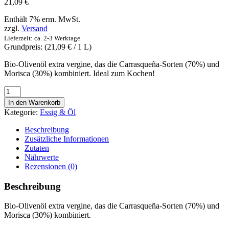
21,09
€
Enthält 7% erm. MwSt.
zzgl.
Versand
Lieferzeit: ca. 2-3 Werktage
Grundpreis: (
21,09
€
/ 1 L)
Bio-Olivenöl extra vergine, das die Carrasqueña-Sorten (70%) und
Morisca (30%) kombiniert. Ideal zum Kochen!
Aceite
de
In den Warenkorb
oliva
Kategorie:
Essig & Öl
virgen
extra
Beschreibung
ecológico
Zusätzliche Informationen
-
Zutaten
Baeturia
Nährwerte
Organic
Rezensionen (0)
-
Natives
Beschreibung
Bio-
Olivenöl
Bio-Olivenöl extra vergine, das die Carrasqueña-Sorten (70%) und
extra
Morisca (30%) kombiniert.
1l
Menge