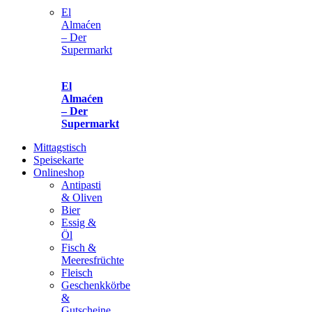
El
Almaćen
– Der
Supermarkt
El
Almaćen
– Der
Supermarkt
Mittagstisch
Speisekarte
Onlineshop
Antipasti
& Oliven
Bier
Essig &
Öl
Fisch &
Meeresfrüchte
Fleisch
Geschenkkörbe
&
Gutscheine