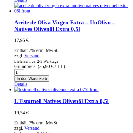
Details
Virgen
Extra
–
Mueloliva
Aceite de Oliva Virgen Extra – UnOlivo –
–
Natives Olivenöl Extra 0,5l
Natives
Olivenöl
17,95
€
Extra
5l
Enthält 7% erm. MwSt.
Menge
zzgl.
Versand
Lieferzeit: ca. 2-3 Werktage
Grundpreis: (
35,90
€
/ 1 L)
Aceite
de
In den Warenkorb
Oliva
Details
Virgen
Extra
–
L`Estornell Natives Olivenöl Extra 0,5l
UnOlivo
–
19,54
€
Natives
Olivenöl
Enthält 7% erm. MwSt.
Extra
zzgl.
Versand
0,5l