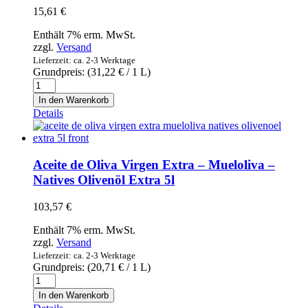
15,61
€
Enthält 7% erm. MwSt.
zzgl.
Versand
Lieferzeit: ca. 2-3 Werktage
Grundpreis: (
31,22
€
/ 1 L)
Aceite
de
In den Warenkorb
Oliva
Details
virgen
extra
-
Muñoz
Aceite de Oliva Virgen Extra – Mueloliva –
Aceites
Natives Olivenöl Extra 5l
-
Natives
103,57
€
Olivenöl
extra
Enthält 7% erm. MwSt.
0,5l
zzgl.
Versand
Menge
Lieferzeit: ca. 2-3 Werktage
Grundpreis: (
20,71
€
/ 1 L)
Aceite
de
In den Warenkorb
Oliva