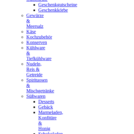
Geschenkgutscheine
Geschenkkörbe
Gewürze
&
Meersalz
Käse
Kochzubehör
Konserven
Kühlware
&
Tiefkühlware
Nudeln,
Reis &
Getreide
Spirituosen
&
Mischgetränke
Süßwaren
Desserts
Gebäck
Marmeladen,
Konfitüre
&
Honig
Schokoladen