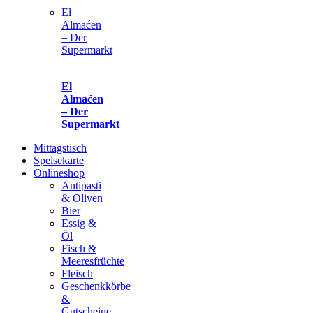
El
Almaćen
– Der
Supermarkt
El
Almaćen
– Der
Supermarkt
Mittagstisch
Speisekarte
Onlineshop
Antipasti
& Oliven
Bier
Essig &
Öl
Fisch &
Meeresfrüchte
Fleisch
Geschenkkörbe
&
Gutscheine