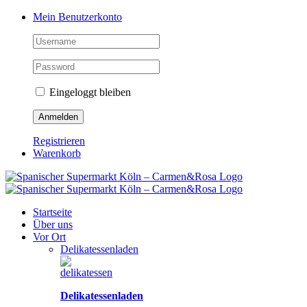
Zum
Facebook
Instagram
Pinterest
Tiktok
YouTube
Mein Benutzerkonto
Inhalt
springen
Eingeloggt bleiben
Registrieren
Warenkorb
Startseite
Über uns
Vor Ort
Delikatessenladen
Delikatessenladen