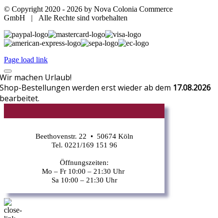
© Copyright 2020 -
2026 by Nova Colonia Commerce
GmbH | Alle Rechte sind vorbehalten
Page load link
Wir machen Urlaub!
Shop-Bestellungen werden erst wieder ab dem
17.08.2026
bearbeitet.
CR
Beethovenstr. 22 • 50674 Köln
Tel. 0221/169 151 96
Öffnungszeiten:
Mo – Fr 10:00 – 21:30 Uhr
Sa 10:00 – 21:30 Uhr