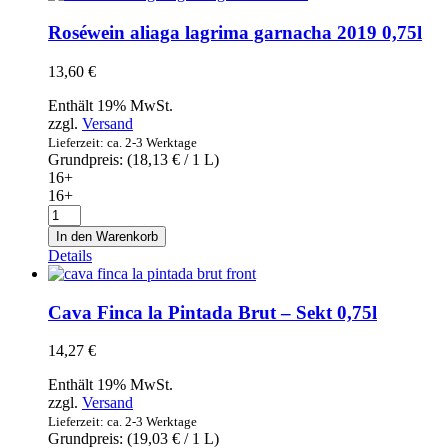
0,75l
Menge
Roséwein aliaga lagrima garnacha 2019 0,75l
13,60
€
Enthält 19% MwSt.
zzgl.
Versand
Lieferzeit: ca. 2-3 Werktage
Grundpreis: (
18,13
€
/ 1 L)
16+
16+
Roséwein
aliaga
In den Warenkorb
lagrima
Details
garnacha
2019
0,75l
Cava Finca la Pintada Brut – Sekt 0,75l
Menge
14,27
€
Enthält 19% MwSt.
zzgl.
Versand
Lieferzeit: ca. 2-3 Werktage
Grundpreis: (
19,03
€
/ 1 L)