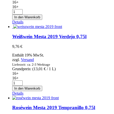
16+
16+
Cava
Finca
In den Warenkorb
la
Details
Pintada
Brut
-
Weißwein Mesta 2019 Verdejo 0,75l
Sekt
0,75l
9,76
€
Menge
Enthält 19% MwSt.
zzgl.
Versand
Lieferzeit: ca. 2-3 Werktage
Grundpreis: (
13,01
€
/ 1 L)
16+
16+
Weißwein
Mesta
In den Warenkorb
2019
Details
Verdejo
0,75l
Menge
Roséwein Mesta 2019 Tempranillo 0,75l