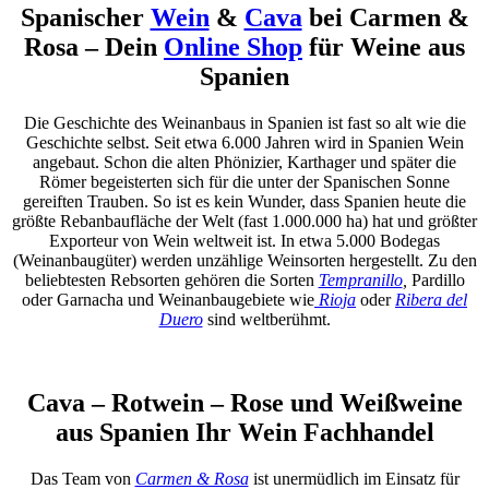
Spanischer
Wein
&
Cava
bei Carmen &
Rosa – Dein
Online Shop
für Weine aus
Spanien
Die Geschichte des Weinanbaus in Spanien ist fast so alt wie die
Geschichte selbst. Seit etwa 6.000 Jahren wird in Spanien Wein
angebaut. Schon die alten Phönizier, Karthager und später die
Römer begeisterten sich für die unter der Spanischen Sonne
gereiften Trauben. So ist es kein Wunder, dass Spanien heute die
größte Rebanbaufläche der Welt (fast 1.000.000 ha) hat und größter
Exporteur von Wein weltweit ist. In etwa 5.000 Bodegas
(Weinanbaugüter) werden unzählige Weinsorten hergestellt. Zu den
beliebtesten Rebsorten gehören die Sorten
Tempranillo
,
Pardillo
oder Garnacha und Weinanbaugebiete wie
Rioja
oder
Ribera del
Duero
sind weltberühmt.
Cava – Rotwein – Rose und Weißweine
aus Spanien Ihr Wein Fachhandel
Das Team von
Carmen & Rosa
ist unermüdlich im Einsatz für