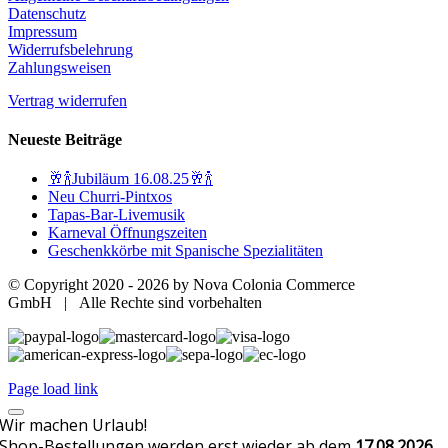
Datenschutz
Impressum
Widerrufsbelehrung
Zahlungsweisen
Vertrag widerrufen
Neueste Beiträge
🥂🍾Jubiläum 16.08.25🥂🍾
Neu Churri-Pintxos
Tapas-Bar-Livemusik
Karneval Öffnungszeiten
Geschenkkörbe mit Spanische Spezialitäten
© Copyright 2020 -
2026 by Nova Colonia Commerce
GmbH | Alle Rechte sind vorbehalten
Page load link
Wir machen Urlaub!
Shop-Bestellungen werden erst wieder ab dem
17.08.2026