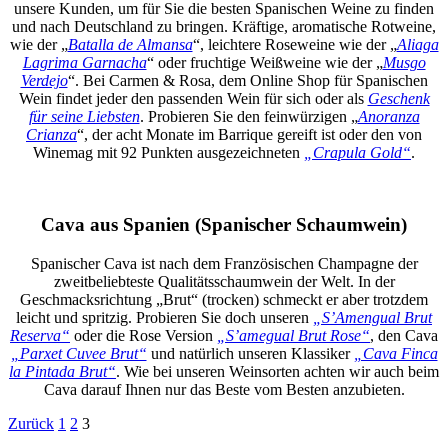
unsere Kunden, um für Sie die besten Spanischen Weine zu finden
und nach Deutschland zu bringen. Kräftige, aromatische Rotweine,
wie der „
Batalla de Almansa
“, leichtere Roseweine wie der „
Aliaga
Lagrima Garnacha
“ oder fruchtige Weißweine wie der „
Musgo
Verdejo
“. Bei Carmen & Rosa, dem Online Shop für Spanischen
Wein findet jeder den passenden Wein für sich oder als
Geschenk
für seine Liebsten
. Probieren Sie den feinwürzigen „
Anoranza
Crianza
“, der acht Monate im Barrique gereift ist oder den von
Winemag mit 92 Punkten ausgezeichneten
„Crapula Gold“
.
Cava aus Spanien (Spanischer Schaumwein)
Spanischer Cava ist nach dem Französischen Champagne der
zweitbeliebteste Qualitätsschaumwein der Welt. In der
Geschmacksrichtung „Brut“ (trocken) schmeckt er aber trotzdem
leicht und spritzig. Probieren Sie doch unseren
„S’Amengual Brut
Reserva“
oder die Rose Version
„S’amegual Brut Rose“
, den Cava
„Parxet Cuvee Brut“
und natürlich unseren Klassiker
„Cava Finca
la Pintada Brut“
. Wie bei unseren Weinsorten achten wir auch beim
Cava darauf Ihnen nur das Beste vom Besten anzubieten.
Zurück
1
2
3