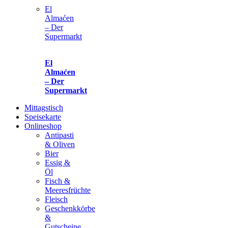
El
Almaćen
– Der
Supermarkt
El
Almaćen
– Der
Supermarkt
Mittagstisch
Speisekarte
Onlineshop
Antipasti
& Oliven
Bier
Essig &
Öl
Fisch &
Meeresfrüchte
Fleisch
Geschenkkörbe
&
Gutscheine