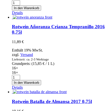
Roséwein
Añoranza
In den Warenkorb
Tempranillo
Details
Rosé
2019
0,75l
Rotwein Añoranza Crianza Tempranillo 2016
Menge
0,75l
11,89
€
Enthält 19% MwSt.
zzgl.
Versand
Lieferzeit: ca. 2-3 Werktage
Grundpreis: (
15,85
€
/ 1 L)
16+
16+
Rotwein
Añoranza
In den Warenkorb
Crianza
Details
Tempranillo
2016
0,75l
Rotwein Batalla de Almansa 2017 0,75l
Menge