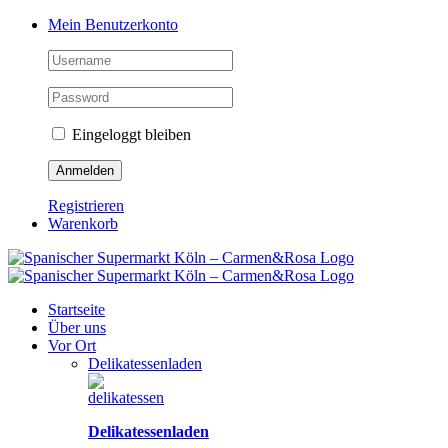
Zum
Facebook
Instagram
Pinterest
Tiktok
YouTube
Mein Benutzerkonto
Inhalt
springen
Eingeloggt bleiben
Registrieren
Warenkorb
Startseite
Über uns
Vor Ort
Delikatessenladen
Delikatessenladen