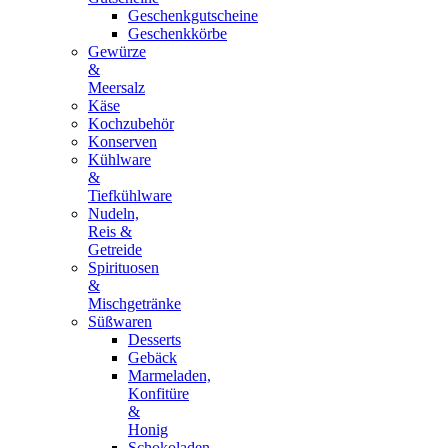
Geschenkgutscheine
Geschenkkörbe
Gewürze
&
Meersalz
Käse
Kochzubehör
Konserven
Kühlware
&
Tiefkühlware
Nudeln,
Reis &
Getreide
Spirituosen
&
Mischgetränke
Süßwaren
Desserts
Gebäck
Marmeladen,
Konfitüre
&
Honig
Schokoladen