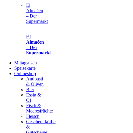
El
Almaćen
– Der
Supermarkt
El
Almaćen
– Der
Supermarkt
Mittagstisch
Speisekarte
Onlineshop
Antipasti
& Oliven
Bier
Essig &
Öl
Fisch &
Meeresfrüchte
Fleisch
Geschenkkörbe
&
Gutscheine