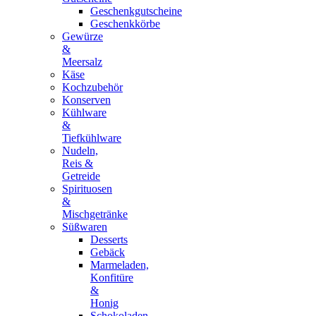
Geschenkgutscheine
Geschenkkörbe
Gewürze
&
Meersalz
Käse
Kochzubehör
Konserven
Kühlware
&
Tiefkühlware
Nudeln,
Reis &
Getreide
Spirituosen
&
Mischgetränke
Süßwaren
Desserts
Gebäck
Marmeladen,
Konfitüre
&
Honig
Schokoladen