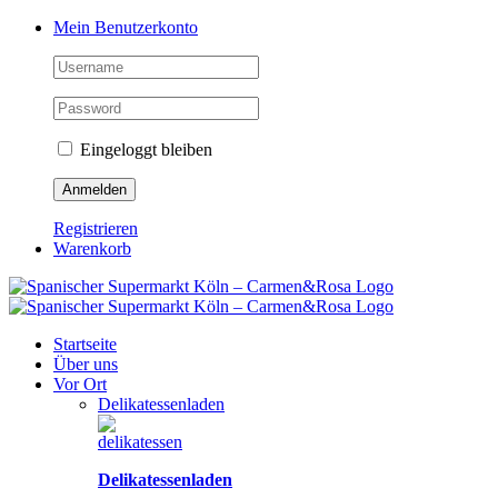
Zum
Facebook
Instagram
Pinterest
Tiktok
YouTube
Mein Benutzerkonto
Inhalt
springen
Eingeloggt bleiben
Registrieren
Warenkorb
Startseite
Über uns
Vor Ort
Delikatessenladen
Delikatessenladen