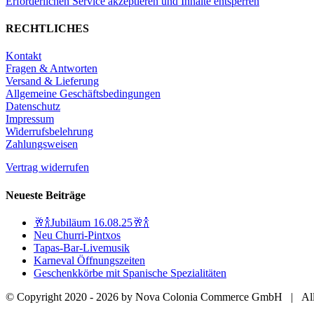
Erforderlichen Service akzeptieren und Inhalte entsperren
RECHTLICHES
Kontakt
Fragen & Antworten
Versand & Lieferung
Allgemeine Geschäftsbedingungen
Datenschutz
Impressum
Widerrufsbelehrung
Zahlungsweisen
Vertrag widerrufen
Neueste Beiträge
🥂🍾Jubiläum 16.08.25🥂🍾
Neu Churri-Pintxos
Tapas-Bar-Livemusik
Karneval Öffnungszeiten
Geschenkkörbe mit Spanische Spezialitäten
© Copyright 2020 -
2026 by Nova Colonia Commerce GmbH | Alle 