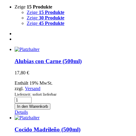
Zeige
15 Produkte
Zeige
15 Produkte
Zeige
30 Produkte
Zeige
45 Produkte
Alubias con Carne (500ml)
17,80
€
Enthält 19% MwSt.
zzgl.
Versand
Lieferzeit: sofort lieferbar
Alubias
con
In den Warenkorb
Carne
Details
(500ml)
Menge
Cocido Madrileño (500ml)