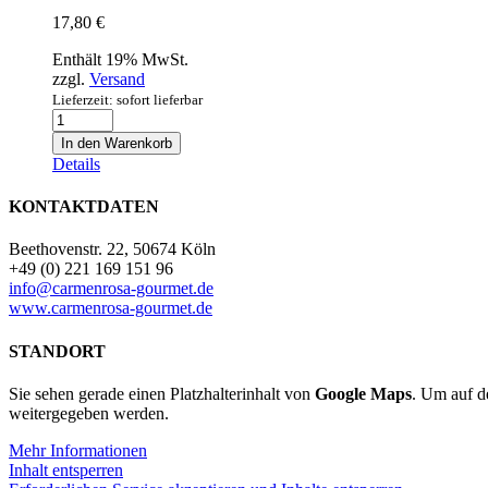
17,80
€
Enthält 19% MwSt.
zzgl.
Versand
Lieferzeit: sofort lieferbar
Lentejas
con
In den Warenkorb
Carne
Details
(500ml)
Menge
KONTAKTDATEN
Beethovenstr. 22, 50674 Köln
+49 (0) 221 169 151 96
info@carmenrosa-gourmet.de
www.carmenrosa-gourmet.de
STANDORT
Sie sehen gerade einen Platzhalterinhalt von
Google Maps
. Um auf de
weitergegeben werden.
Mehr Informationen
Inhalt entsperren