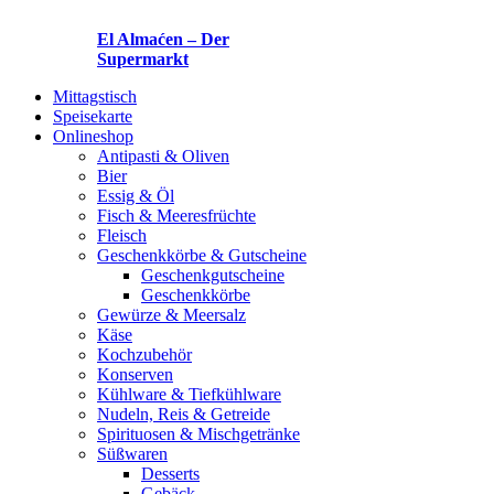
El Almaćen – Der
Supermarkt
Mittagstisch
Speisekarte
Onlineshop
Antipasti & Oliven
Bier
Essig & Öl
Fisch & Meeresfrüchte
Fleisch
Geschenkkörbe & Gutscheine
Geschenkgutscheine
Geschenkkörbe
Gewürze & Meersalz
Käse
Kochzubehör
Konserven
Kühlware & Tiefkühlware
Nudeln, Reis & Getreide
Spirituosen & Mischgetränke
Süßwaren
Desserts
Gebäck