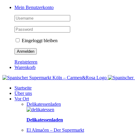
Zum
Facebook
Instagram
Pinterest
Tiktok
YouTube
Mein Benutzerkonto
Inhalt
springen
Eingeloggt bleiben
Registrieren
Warenkorb
Startseite
Über uns
Vor Ort
Delikatessenladen
Delikatessenladen
El Almaćen – Der Supermarkt