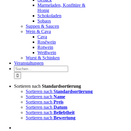
Marmeladen, Konfitüre &
Honig
Schokoladen
Sobaos
Suppen & Saucen
Wein & Cava
Cava
Roséwein
Rotwein
Weißwein
Wurst & Schinken
Veranstaltungen
Suche
nach:
Sortieren nach
Standardsortierung
Sortieren nach
Standardsortierung
Sortieren nach
Name
Sortieren nach
Preis
Sortieren nach
Datum
Sortieren nach
Beliebtheit
Sortieren nach
Bewertung