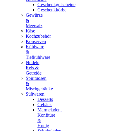
Geschenkgutscheine
Geschenkkörbe
Gewürze
&
Meersalz
Käse
Kochzubehör
Konserven
Kühlware
&
Tiefkühlware
Nudeln,
Reis &
Getreide
Spirituosen
&
Mischgetränke
Süßwaren
Desserts
Gebäck
Marmeladen,
Konfitüre
&
Honig
Schokoladen