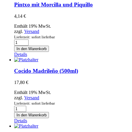
Pintxo mit Morcilla und Piquillo
4,14
€
Enthält 19% MwSt.
zzgl.
Versand
Lieferzeit: sofort lieferbar
Pintxo
mit
In den Warenkorb
Morcilla
Details
und
Piquillo
Menge
Cocido Madrileño (500ml)
17,80
€
Enthält 19% MwSt.
zzgl.
Versand
Lieferzeit: sofort lieferbar
Cocido
Madrileño
In den Warenkorb
(500ml)
Details
Menge