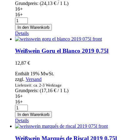
Grundpreis: (
24,13
€
/ 1 L)
16+
16+
Rotwein
Clos
In den Warenkorb
Gebrat
Details
2016
0,75l
Menge
Weißwein Goru el Blanco 2019 0,75l
12,87
€
Enthält 19% MwSt.
zzgl.
Versand
Lieferzeit: ca. 2-3 Werktage
Grundpreis: (
17,16
€
/ 1 L)
16+
16+
Weißwein
Goru
In den Warenkorb
el
Details
Blanco
2019
0,75l
Weißwein Marqués de Riscal 2019 0,75l