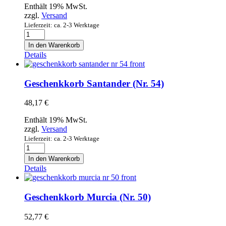
getauchte
Enthält 19% MwSt.
Palmen
zzgl.
Versand
(5
Lieferzeit: ca. 2-3 Werktage
Stück)
Geschenkkorb
260g
Cantabria
In den Warenkorb
Menge
(Nr.
Details
55)
Menge
Geschenkkorb Santander (Nr. 54)
48,17
€
Enthält 19% MwSt.
zzgl.
Versand
Lieferzeit: ca. 2-3 Werktage
Geschenkkorb
Santander
In den Warenkorb
(Nr.
Details
54)
Menge
Geschenkkorb Murcia (Nr. 50)
52,77
€