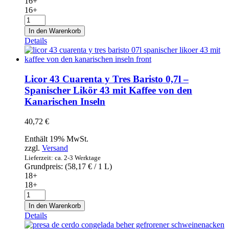
16+
16+
Roséwein
Esteban
In den Warenkorb
Martin
Details
2019
0,75l
Menge
Licor 43 Cuarenta y Tres Baristo 0,7l –
Spanischer Likör 43 mit Kaffee von den
Kanarischen Inseln
40,72
€
Enthält 19% MwSt.
zzgl.
Versand
Lieferzeit: ca. 2-3 Werktage
Grundpreis: (
58,17
€
/ 1 L)
18+
18+
Licor
43
In den Warenkorb
Cuarenta
Details
y