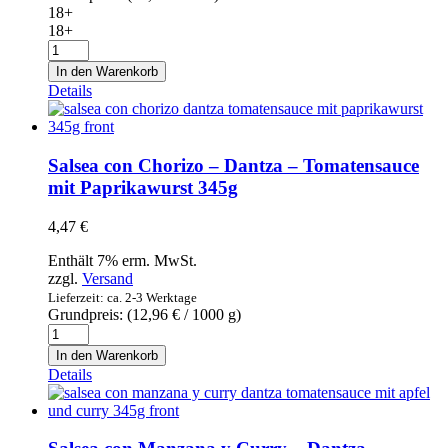
18+
18+
Gran
Duque
In den Warenkorb
D
Details
Alba
Solera
Gran
Reserva
Salsea con Chorizo – Dantza – Tomatensauce
-
mit Paprikawurst 345g
Brandy
de
4,47
€
Jerez
0,7l
Enthält 7% erm. MwSt.
Menge
zzgl.
Versand
Lieferzeit: ca. 2-3 Werktage
Grundpreis: (
12,96
€
/ 1000 g)
Salsea
con
In den Warenkorb
Chorizo
Details
-
Dantza
-
Tomatensauce