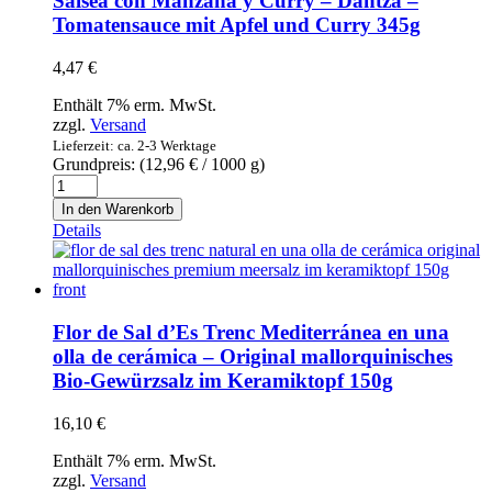
Salsea con Manzana y Curry – Dantza –
mit
Tomatensauce mit Apfel und Curry 345g
Paprikawurst
345g
4,47
€
Menge
Enthält 7% erm. MwSt.
zzgl.
Versand
Lieferzeit: ca. 2-3 Werktage
Grundpreis: (
12,96
€
/ 1000 g)
Salsea
con
In den Warenkorb
Manzana
Details
y
Curry
-
Dantza
-
Flor de Sal d’Es Trenc Mediterránea en una
Tomatensauce
olla de cerámica – Original mallorquinisches
mit
Bio-Gewürzsalz im Keramiktopf 150g
Apfel
und
Curry
16,10
€
345g
Menge
Enthält 7% erm. MwSt.
zzgl.
Versand