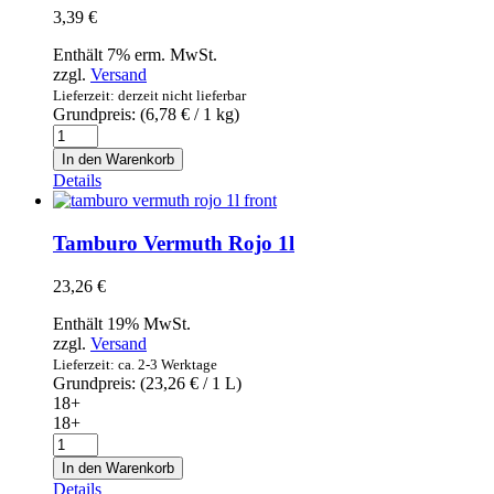
3,39
€
Enthält 7% erm. MwSt.
zzgl.
Versand
Lieferzeit: derzeit nicht lieferbar
Grundpreis: (
6,78
€
/ 1 kg)
Penne
Rigate
In den Warenkorb
No
Details
20
-
La
Tamburo Vermuth Rojo 1l
Molisana
-
23,26
€
Hartweizengrieß
Nudeln
Enthält 19% MwSt.
500g
zzgl.
Versand
Menge
Lieferzeit: ca. 2-3 Werktage
Grundpreis: (
23,26
€
/ 1 L)
18+
18+
Tamburo
Vermuth
In den Warenkorb
Rojo
Details