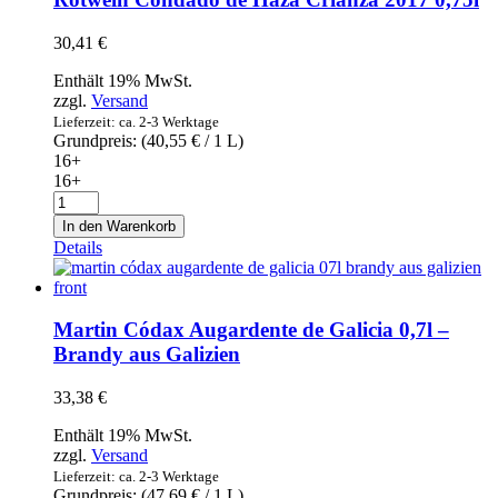
30,41
€
Enthält 19% MwSt.
zzgl.
Versand
Lieferzeit: ca. 2-3 Werktage
Grundpreis: (
40,55
€
/ 1 L)
16+
16+
Rotwein
Condado
In den Warenkorb
de
Details
Haza
Crianza
2017
0,75l
Martin Códax Augardente de Galicia 0,7l –
Menge
Brandy aus Galizien
33,38
€
Enthält 19% MwSt.
zzgl.
Versand
Lieferzeit: ca. 2-3 Werktage
Grundpreis: (
47,69
€
/ 1 L)