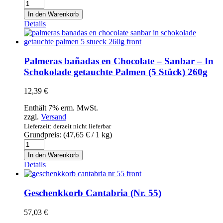
Macarrón
de
In den Warenkorb
coco
Details
(Coquitos)
(14
piezas)
-
Palmeras bañadas en Chocolate – Sanbar – In
Dulciman
Schokolade getauchte Palmen (5 Stück) 260g
-
Kokosmakronen
12,39
€
(14
Stück)
Enthält 7% erm. MwSt.
300g
zzgl.
Versand
Menge
Lieferzeit: derzeit nicht lieferbar
Grundpreis: (
47,65
€
/ 1 kg)
Palmeras
bañadas
In den Warenkorb
en
Details
Chocolate
-
Sanbar
Geschenkkorb Cantabria (Nr. 55)
-
In
57,03
€
Schokolade