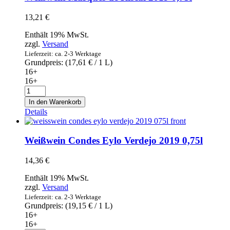
Menge
13,21
€
Enthält 19% MwSt.
zzgl.
Versand
Lieferzeit: ca. 2-3 Werktage
Grundpreis: (
17,61
€
/ 1 L)
16+
16+
Weißwein
Marqués
In den Warenkorb
de
Details
Riscal
2019
0,75l
Weißwein Condes Eylo Verdejo 2019 0,75l
Menge
14,36
€
Enthält 19% MwSt.
zzgl.
Versand
Lieferzeit: ca. 2-3 Werktage
Grundpreis: (
19,15
€
/ 1 L)
16+
16+