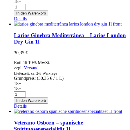
18+
Cardenal
Mendoza
In den Warenkorb
Solera
Details
Gran
Reserva
-
Larios Ginebra Mediterránea – Larios London
Brandy
Dry Gin 1l
de
Jerez
30,35
€
0,7l
Menge
Enthält 19% MwSt.
zzgl.
Versand
Lieferzeit: ca. 2-3 Werktage
Grundpreis: (
30,35
€
/ 1 L)
18+
18+
Larios
Ginebra
In den Warenkorb
Mediterránea
Details
-
Larios
London
Veterano Osborn – spanische
Dry
Spirituosenspezialität 1l