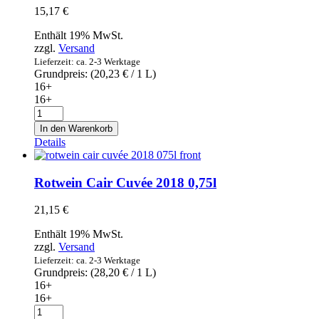
15,17
€
Enthält 19% MwSt.
zzgl.
Versand
Lieferzeit: ca. 2-3 Werktage
Grundpreis: (
20,23
€
/ 1 L)
16+
16+
Weißwein
Luis
In den Warenkorb
Cañas
Details
Blanco
Fermentado
en
Rotwein Cair Cuvée 2018 0,75l
Barrica
2018
21,15
€
0,75l
Menge
Enthält 19% MwSt.
zzgl.
Versand
Lieferzeit: ca. 2-3 Werktage
Grundpreis: (
28,20
€
/ 1 L)
16+
16+
Rotwein