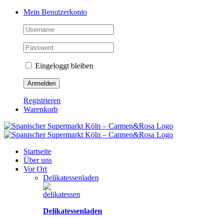
Zum
Facebook
Instagram
Pinterest
Tiktok
YouTube
Mein Benutzerkonto
Inhalt
springen
Eingeloggt bleiben
Registrieren
Warenkorb
Startseite
Über uns
Vor Ort
Delikatessenladen
Delikatessenladen