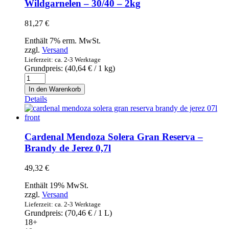
Wildgarnelen – 30/40 – 2kg
mit
Grillgeschmack
81,27
€
250g
Menge
Enthält 7% erm. MwSt.
zzgl.
Versand
Lieferzeit: ca. 2-3 Werktage
Grundpreis: (
40,64
€
/ 1 kg)
Wild
Shrimps
In den Warenkorb
-
Details
Prim7Stars
-
Gambas
-
Cardenal Mendoza Solera Gran Reserva –
Wildgarnelen
Brandy de Jerez 0,7l
-
30/40
49,32
€
-
2kg
Enthält 19% MwSt.
Menge
zzgl.
Versand
Lieferzeit: ca. 2-3 Werktage
Grundpreis: (
70,46
€
/ 1 L)
18+