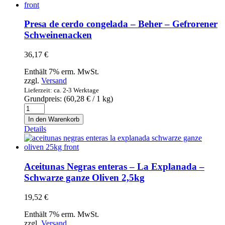
Tres
Baristo
0,7l
Presa de cerdo congelada – Beher – Gefrorener
–
Schweinenacken
Spanischer
Likör
36,17
€
43
mit
Enthält 7% erm. MwSt.
Kaffee
zzgl.
Versand
von
Lieferzeit: ca. 2-3 Werktage
den
Grundpreis: (
60,28
€
/ 1 kg)
Kanarischen
Presa
Inseln
de
Menge
In den Warenkorb
cerdo
Details
congelada
-
Beher
-
Aceitunas Negras enteras – La Explanada –
Gefrorener
Schwarze ganze Oliven 2,5kg
Schweinenacken
Menge
19,52
€
Enthält 7% erm. MwSt.
zzgl.
Versand