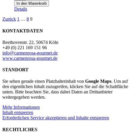
Cair
In den Warenkorb
Cuvée
Details
2018
0,75l
Zurück
1
…
8
9
Menge
KONTAKTDATEN
Beethovenstr. 22, 50674 Köln
+49 (0) 221 169 151 96
info@carmenrosa-gourmet.de
www.carmenrosa-gourmet.de
STANDORT
Sie sehen gerade einen Platzhalterinhalt von
Google Maps
. Um auf
den eigentlichen Inhalt zuzugreifen, klicken Sie auf die Schaltfläche
unten. Bitte beachten Sie, dass dabei Daten an Drittanbieter
weitergegeben werden.
Mehr Informationen
Inhalt entsperren
Erforderlichen Service akzeptieren und Inhalte entsperren
RECHTLICHES