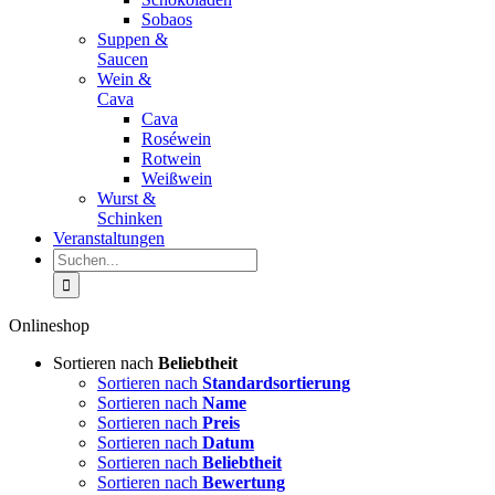
Sobaos
Suppen &
Saucen
Wein &
Cava
Cava
Roséwein
Rotwein
Weißwein
Wurst &
Schinken
Veranstaltungen
Suche
nach:
Onlineshop
Sortieren nach
Beliebtheit
Sortieren nach
Standardsortierung
Sortieren nach
Name
Sortieren nach
Preis
Sortieren nach
Datum
Sortieren nach
Beliebtheit
Sortieren nach
Bewertung