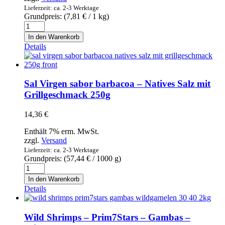
Lieferzeit: ca. 2-3 Werktage
Grundpreis: (
7,81
€
/ 1 kg)
Aceitunas
Negras
In den Warenkorb
enteras
Details
-
La
Explanada
-
Sal Virgen sabor barbacoa – Natives Salz mit
Schwarze
Grillgeschmack 250g
ganze
Oliven
14,36
€
2,5kg
Menge
Enthält 7% erm. MwSt.
zzgl.
Versand
Lieferzeit: ca. 2-3 Werktage
Grundpreis: (
57,44
€
/ 1000 g)
Sal
Virgen
In den Warenkorb
sabor
Details
barbacoa
-
Natives
Wild Shrimps – Prim7Stars – Gambas –
Salz