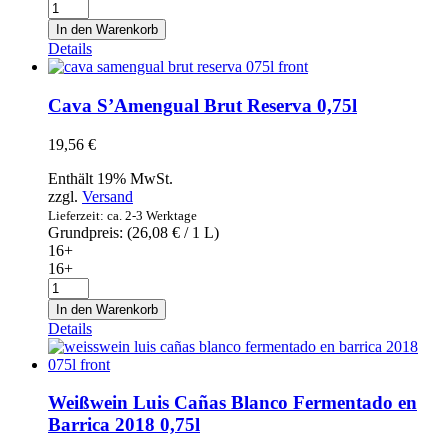
Weißwein
Condes
In den Warenkorb
Eylo
Details
Verdejo
2019
0,75l
Cava S’Amengual Brut Reserva 0,75l
Menge
19,56
€
Enthält 19% MwSt.
zzgl.
Versand
Lieferzeit: ca. 2-3 Werktage
Grundpreis: (
26,08
€
/ 1 L)
16+
16+
Cava
S'Amengual
In den Warenkorb
Brut
Details
Reserva
0,75l
Menge
Weißwein Luis Cañas Blanco Fermentado en
Barrica 2018 0,75l