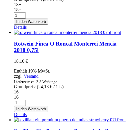
18+
18+
Martin
Códax
In den Warenkorb
Augardente
Details
de
Galicia
0,7l
Rotwein Finca O Roncal Monterrei Mencia
-
2018 0,75l
Brandy
aus
18,10
€
Galizien
Menge
Enthält 19% MwSt.
zzgl.
Versand
Lieferzeit: ca. 2-3 Werktage
Grundpreis: (
24,13
€
/ 1 L)
16+
16+
Rotwein
Finca
In den Warenkorb
O
Details
Roncal
Monterrei
Mencia