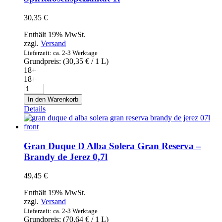
Gin
1l
30,35
€
Menge
Enthält 19% MwSt.
zzgl.
Versand
Lieferzeit: ca. 2-3 Werktage
Grundpreis: (
30,35
€
/ 1 L)
18+
18+
Veterano
Osborn
In den Warenkorb
-
Details
spanische
Spirituosenspezialität
1l
Menge
Gran Duque D Alba Solera Gran Reserva –
Brandy de Jerez 0,7l
49,45
€
Enthält 19% MwSt.
zzgl.
Versand
Lieferzeit: ca. 2-3 Werktage
Grundpreis: (
70,64
€
/ 1 L)