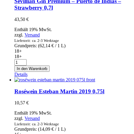
Sevillian Gin Premium – Puerto de Indias –
2018
Strawberry 0,7l
0,75l
Menge
43,50
€
Enthält 19% MwSt.
zzgl.
Versand
Lieferzeit: ca. 2-3 Werktage
Grundpreis: (
62,14
€
/ 1 L)
18+
18+
Sevillian
Gin
In den Warenkorb
Premium
Details
-
Puerto
de
Roséwein Esteban Martin 2019 0,75l
Indias
-
10,57
€
Strawberry
0,7l
Enthält 19% MwSt.
Menge
zzgl.
Versand
Lieferzeit: ca. 2-3 Werktage
Grundpreis: (
14,09
€
/ 1 L)