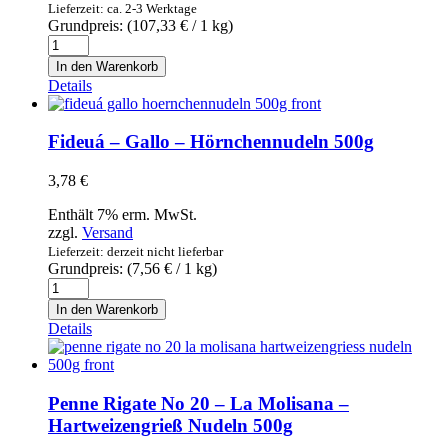
Lieferzeit: ca. 2-3 Werktage
Grundpreis: (
107,33
€
/ 1 kg)
Flor
de
In den Warenkorb
Sal
Details
d'Es
Trenc
Mediterránea
Fideuá – Gallo – Hörnchennudeln 500g
en
una
3,78
€
olla
de
Enthält 7% erm. MwSt.
cerámica
zzgl.
Versand
-
Lieferzeit: derzeit nicht lieferbar
Original
Grundpreis: (
7,56
€
/ 1 kg)
mallorquinisches
Fideuá
Bio-
-
In den Warenkorb
Gewürzsalz
Gallo
Details
im
-
Keramiktopf
Hörnchennudeln
150g
500g
Menge
Menge
Penne Rigate No 20 – La Molisana –
Hartweizengrieß Nudeln 500g