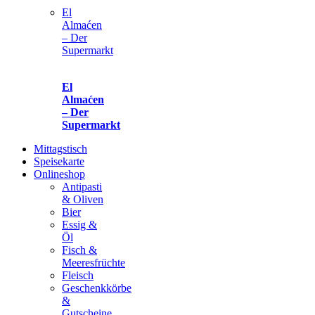
El
Almaćen
– Der
Supermarkt
El
Almaćen
– Der
Supermarkt
Mittagstisch
Speisekarte
Onlineshop
Antipasti
& Oliven
Bier
Essig &
Öl
Fisch &
Meeresfrüchte
Fleisch
Geschenkkörbe
&
Gutscheine