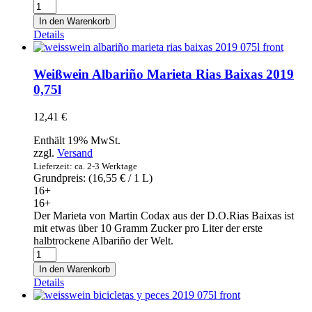
Wein-
Verkostung
In den Warenkorb
mit
Details
Tapas
für
4
Weißwein Albariño Marieta Rias Baixas 2019
Personen
0,75l
-
Ticket
12,41
€
Menge
Enthält 19% MwSt.
zzgl.
Versand
Lieferzeit: ca. 2-3 Werktage
Grundpreis: (
16,55
€
/ 1 L)
16+
16+
Der Marieta von Martin Codax aus der D.O.Rias Baixas ist
mit etwas über 10 Gramm Zucker pro Liter der erste
halbtrockene Albariño der Welt.
Weißwein
Albariño
In den Warenkorb
Marieta
Details
Rias
Baixas