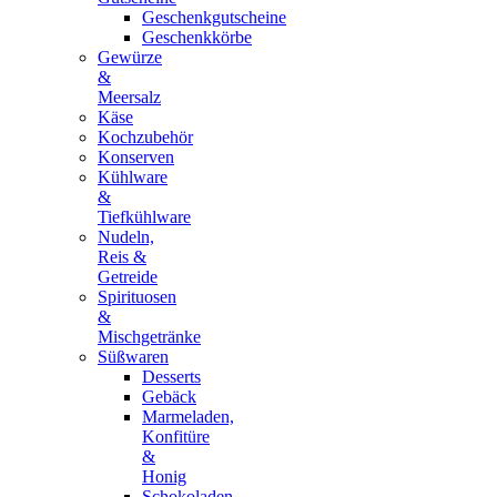
Geschenkgutscheine
Geschenkkörbe
Gewürze
&
Meersalz
Käse
Kochzubehör
Konserven
Kühlware
&
Tiefkühlware
Nudeln,
Reis &
Getreide
Spirituosen
&
Mischgetränke
Süßwaren
Desserts
Gebäck
Marmeladen,
Konfitüre
&
Honig
Schokoladen