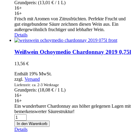
Grundpreis: (
13,01
€
/ 1 L)
16+
16+
Frisch mit Aromen von Zitrusfrüchten. Perfekte Frucht und
gut eingebundene Säure zeichnen diesen Wein aus. Ein
außergewöhnlich fruchtiger und lebhafter Wein.
Details
Weißwein Ochoymedio Chardonnay 2019 0,75l
13,56
€
Enthält 19% MwSt.
zzgl.
Versand
Lieferzeit: ca. 2-3 Werktage
Grundpreis: (
18,08
€
/ 1 L)
16+
16+
Ein wunderbarer Chardonnay aus höher gelegenen Lagen mit
bemerkenswerter Säurestruktur!
Weißwein
Ochoymedio
In den Warenkorb
Chardonnay
Details
2019