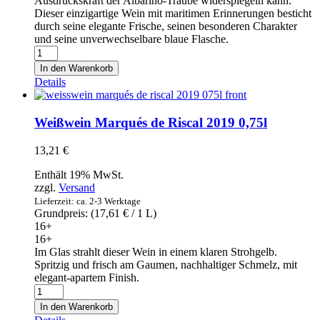
Ausdruckskraft der Albariño-Traube widerspiegeln kann.
Dieser einzigartige Wein mit maritimen Erinnerungen besticht
durch seine elegante Frische, seinen besonderen Charakter
und seine unverwechselbare blaue Flasche.
Weißwein
Mar
In den Warenkorb
de
Details
Frades
Albariño
Rias
Weißwein Marqués de Riscal 2019 0,75l
Baixas
2019
13,21
€
0,75l
Menge
Enthält 19% MwSt.
zzgl.
Versand
Lieferzeit: ca. 2-3 Werktage
Grundpreis: (
17,61
€
/ 1 L)
16+
16+
Im Glas strahlt dieser Wein in einem klaren Strohgelb.
Spritzig und frisch am Gaumen, nachhaltiger Schmelz, mit
elegant-apartem Finish.
Weißwein
Marqués
In den Warenkorb
de