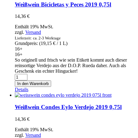
2019
Weißwein Bicicletas y Peces 2019 0,75l
0,75l
Menge
14,36
€
Enthält 19% MwSt.
zzgl.
Versand
Lieferzeit: ca. 2-3 Werktage
Grundpreis: (
19,15
€
/ 1 L)
16+
16+
So originell und frisch wie sein Etikett kommt auch dieser
reinsortige Verdejo aus der D.O.P. Rueda daher. Auch als
Geschenk ein echter Hingucker!
Weißwein
Bicicletas
In den Warenkorb
y
Details
Peces
2019
0,75l
Weißwein Condes Eylo Verdejo 2019 0,75l
Menge
14,36
€
Enthält 19% MwSt.
zzgl.
Versand