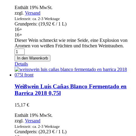
Enthält 19% MwSt.
zzgl.
Versand
Lieferzeit: ca. 2-3 Werktage
Grundpreis: (
19,92
€
/ 1 L)
16+
16+
Dieser Wein schmeckt wie reine Seide, eine Explosion von
Aromen von weißen Früchten und frischen Weintrauben.
Weißwein
Libalis
In den Warenkorb
by
Details
Maetierra
white
2019
0,75l
Weißwein Luis Cañas Blanco Fermentado en
Menge
Barrica 2018 0,75l
15,17
€
Enthält 19% MwSt.
zzgl.
Versand
Lieferzeit: ca. 2-3 Werktage
Grundpreis: (
20,23
€
/ 1 L)