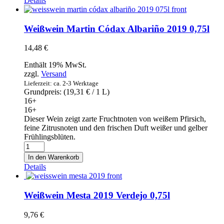
Details
Riscal
2019
0,75l
Weißwein Martin Códax Albariño 2019 0,75l
Menge
14,48
€
Enthält 19% MwSt.
zzgl.
Versand
Lieferzeit: ca. 2-3 Werktage
Grundpreis: (
19,31
€
/ 1 L)
16+
16+
Dieser Wein zeigt zarte Fruchtnoten von weißem Pfirsich,
feine Zitrusnoten und den frischen Duft weißer und gelber
Frühlingsblüten.
Weißwein
Martin
In den Warenkorb
Códax
Details
Albariño
2019
0,75l
Weißwein Mesta 2019 Verdejo 0,75l
Menge
9,76
€