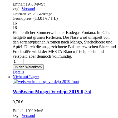
Enthält 19% MwSt.
zzgl.
Versand
Lieferzeit: ca. 2-3 Werktage
Grundpreis: (
13,01
€
/ 1 L)
16+
16+
Ein herrlicher Sommerwein der Bodegas Fontana. Im Glas
hellgelb mit grünen Reflexen. Die Nase wird umspielt von
den sortentypischen Aromen nach Mango, Stachelbeere und
Apfel. Durch die ausgezeichnete Balance zwischen Säure und
Fruchtsüße wirkt der MESTA Blanco frisch, leicht und
verspielt, aber dennoch vollmundig.
Weißwein
Mesta
In den Warenkorb
2019
Details
Verdejo
Nicht auf Lager
0,75l
Menge
Weißwein Musgo Verdejo 2019 0,75l
9,76
€
Enthält 19% MwSt.
zzgl.
Versand