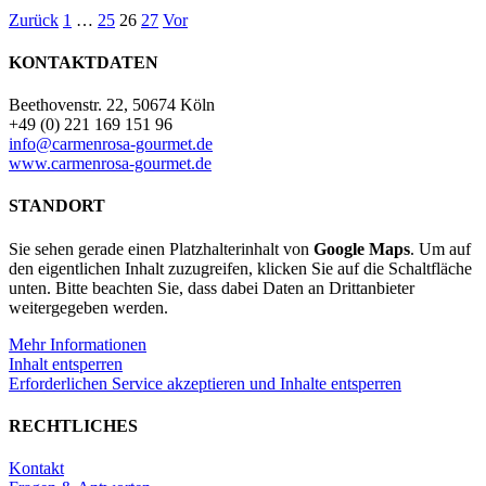
0,75l
Zurück
1
…
25
26
27
Vor
Menge
KONTAKTDATEN
Beethovenstr. 22, 50674 Köln
+49 (0) 221 169 151 96
info@carmenrosa-gourmet.de
www.carmenrosa-gourmet.de
STANDORT
Sie sehen gerade einen Platzhalterinhalt von
Google Maps
. Um auf
den eigentlichen Inhalt zuzugreifen, klicken Sie auf die Schaltfläche
unten. Bitte beachten Sie, dass dabei Daten an Drittanbieter
weitergegeben werden.
Mehr Informationen
Inhalt entsperren
Erforderlichen Service akzeptieren und Inhalte entsperren
RECHTLICHES
Kontakt