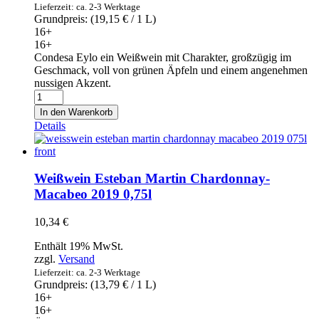
Lieferzeit: ca. 2-3 Werktage
Grundpreis: (
19,15
€
/ 1 L)
16+
16+
Condesa Eylo ein Weißwein mit Charakter, großzügig im
Geschmack, voll von grünen Äpfeln und einem angenehmen
nussigen Akzent.
Weißwein
Condes
In den Warenkorb
Eylo
Details
Verdejo
2019
0,75l
Menge
Weißwein Esteban Martin Chardonnay-
Macabeo 2019 0,75l
10,34
€
Enthält 19% MwSt.
zzgl.
Versand
Lieferzeit: ca. 2-3 Werktage
Grundpreis: (
13,79
€
/ 1 L)
16+
16+