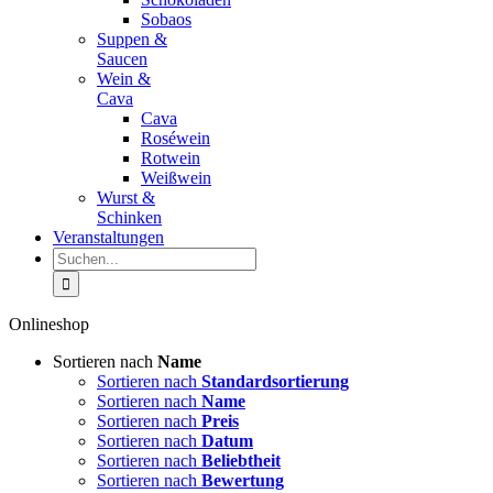
Sobaos
Suppen &
Saucen
Wein &
Cava
Cava
Roséwein
Rotwein
Weißwein
Wurst &
Schinken
Veranstaltungen
Suche
nach:
Onlineshop
Sortieren nach
Name
Sortieren nach
Standardsortierung
Sortieren nach
Name
Sortieren nach
Preis
Sortieren nach
Datum
Sortieren nach
Beliebtheit
Sortieren nach
Bewertung