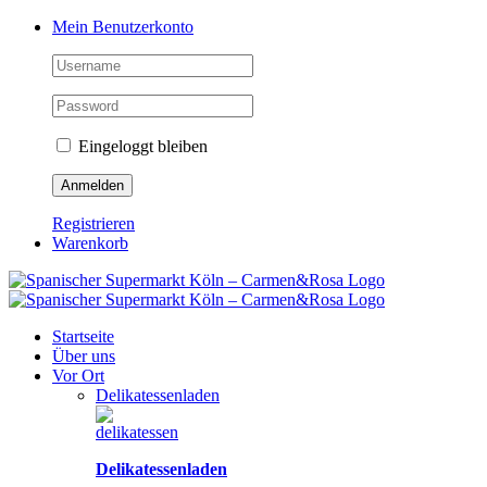
Zum
Facebook
Instagram
Pinterest
Tiktok
YouTube
Mein Benutzerkonto
Inhalt
springen
Eingeloggt bleiben
Registrieren
Warenkorb
Startseite
Über uns
Vor Ort
Delikatessenladen
Delikatessenladen