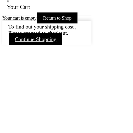
0
Your Cart
Your cart is empty
Return to Shop
To find out your shipping cost ,
Please proceed to checkout.
Continue Shopping
Nach
oben