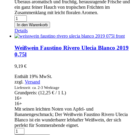
Überaus aromatisch und fruchtig, herausragende Frische und
ein ganz feiner Hauch von tropischen Früchten im
Zusammenklang mit leicht floralen Aromen.
Weißwein
Esteban
In den Warenkorb
Martin
Details
Chardonnay-
Macabeo
2019
Weißwein Faustino Rivero Ulecia Blanco 2019
0,75l
0,75l
Menge
9,19
€
Enthält 19% MwSt.
zzgl.
Versand
Lieferzeit: ca. 2-3 Werktage
Grundpreis: (
12,25
€
/ 1 L)
16+
16+
Mit seinen leichten Noten von Apfel- und
Bananengeschmack; Der Weißwein Faustino Rivero Ulecia
Blanco ist ein wunderbarer lebhafter Weißwein, der sich
perfekt für Sommerabende eignet.
Weißwein