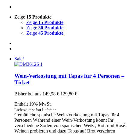
Zeige
15 Produkte
Zeige
15 Produkte
Zeige
30 Produkte
Zeige
45 Produkte
Sale!
Wein-Verkostung mit Tapas für 4 Personen –
Ticket
Ursprünglicher
Aktueller
Bisher bei uns
149,98
€
129,80
€
Preis
Preis
Enthält 19% MwSt.
war:
ist:
149,98 €
129,80 €.
Lieferzeit: sofort lieferbar
Gemütliche spanische Wein-Verkostung mit Tapas für 4
Personen Während einer Wein-Verkostung könnt Ihr
verschiedene Sorten von spanischen Weiß-, Rot- und Rosé-
Weinen probieren und dazu Tapas auf Brot verzehren