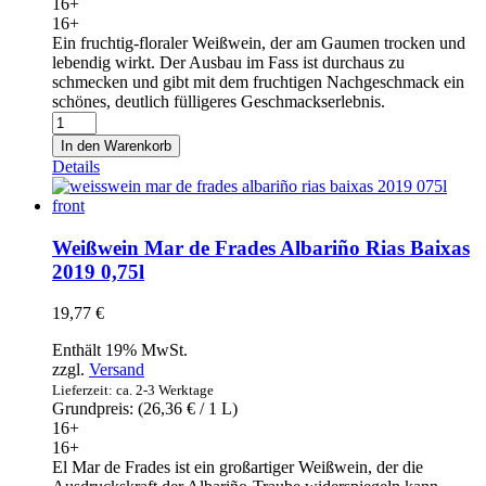
16+
16+
Ein fruchtig-floraler Weißwein, der am Gaumen trocken und
lebendig wirkt. Der Ausbau im Fass ist durchaus zu
schmecken und gibt mit dem fruchtigen Nachgeschmack ein
schönes, deutlich fülligeres Geschmackserlebnis.
Weißwein
Luis
In den Warenkorb
Cañas
Details
Blanco
Fermentado
en
Barrica
Weißwein Mar de Frades Albariño Rias Baixas
2018
2019 0,75l
0,75l
Menge
19,77
€
Enthält 19% MwSt.
zzgl.
Versand
Lieferzeit: ca. 2-3 Werktage
Grundpreis: (
26,36
€
/ 1 L)
16+
16+
El Mar de Frades ist ein großartiger Weißwein, der die