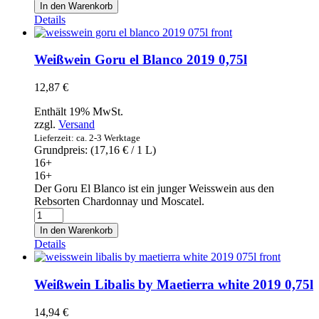
Faustino
In den Warenkorb
Rivero
Details
Ulecia
Blanco
2019
Weißwein Goru el Blanco 2019 0,75l
0,75l
Menge
12,87
€
Enthält 19% MwSt.
zzgl.
Versand
Lieferzeit: ca. 2-3 Werktage
Grundpreis: (
17,16
€
/ 1 L)
16+
16+
Der Goru El Blanco ist ein junger Weisswein aus den
Rebsorten Chardonnay und Moscatel.
Weißwein
Goru
In den Warenkorb
el
Details
Blanco
2019
0,75l
Weißwein Libalis by Maetierra white 2019 0,75l
Menge
14,94
€