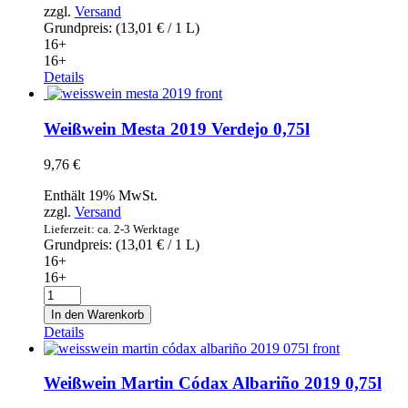
zzgl.
Versand
Grundpreis: (
13,01
€
/ 1 L)
16+
16+
Details
Weißwein Mesta 2019 Verdejo 0,75l
9,76
€
Enthält 19% MwSt.
zzgl.
Versand
Lieferzeit: ca. 2-3 Werktage
Grundpreis: (
13,01
€
/ 1 L)
16+
16+
Weißwein
Mesta
In den Warenkorb
2019
Details
Verdejo
0,75l
Menge
Weißwein Martin Códax Albariño 2019 0,75l