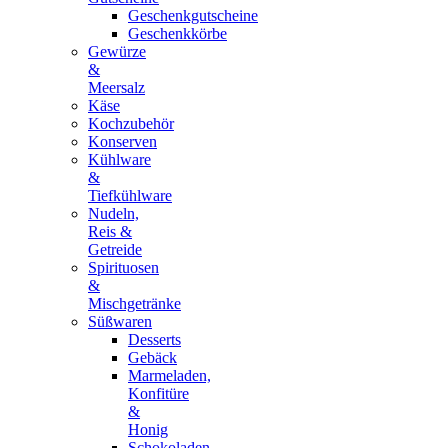
Geschenkgutscheine
Geschenkkörbe
Gewürze
&
Meersalz
Käse
Kochzubehör
Konserven
Kühlware
&
Tiefkühlware
Nudeln,
Reis &
Getreide
Spirituosen
&
Mischgetränke
Süßwaren
Desserts
Gebäck
Marmeladen,
Konfitüre
&
Honig
Schokoladen