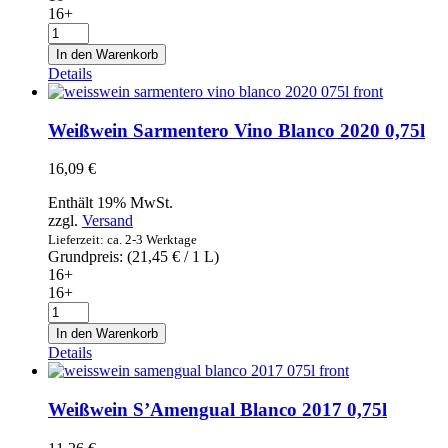
16+
Weißwein
Terra
In den Warenkorb
do
Details
Lobo
Godello
Monterrei
Weißwein Sarmentero Vino Blanco 2020 0,75l
2019
0,75l
16,09
€
Menge
Enthält 19% MwSt.
zzgl.
Versand
Lieferzeit: ca. 2-3 Werktage
Grundpreis: (
21,45
€
/ 1 L)
16+
16+
Weißwein
Sarmentero
In den Warenkorb
Vino
Details
Blanco
2020
0,75l
Weißwein S’Amengual Blanco 2017 0,75l
Menge