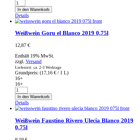
Weißwein
Libalis
In den Warenkorb
by
Details
Maetierra
white
2019
Weißwein Goru el Blanco 2019 0,75l
0,75l
Menge
12,87
€
Enthält 19% MwSt.
zzgl.
Versand
Lieferzeit: ca. 2-3 Werktage
Grundpreis: (
17,16
€
/ 1 L)
16+
16+
Weißwein
Goru
In den Warenkorb
el
Details
Blanco
2019
0,75l
Weißwein Faustino Rivero Ulecia Blanco 2019
Menge
0,75l
9,19
€