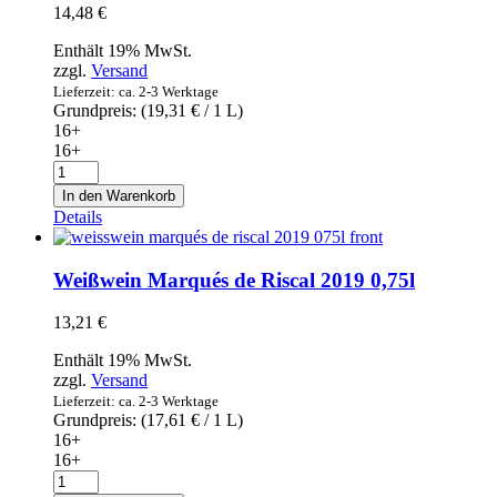
14,48
€
Enthält 19% MwSt.
zzgl.
Versand
Lieferzeit: ca. 2-3 Werktage
Grundpreis: (
19,31
€
/ 1 L)
16+
16+
Weißwein
Martin
In den Warenkorb
Códax
Details
Albariño
2019
0,75l
Weißwein Marqués de Riscal 2019 0,75l
Menge
13,21
€
Enthält 19% MwSt.
zzgl.
Versand
Lieferzeit: ca. 2-3 Werktage
Grundpreis: (
17,61
€
/ 1 L)
16+
16+
Weißwein