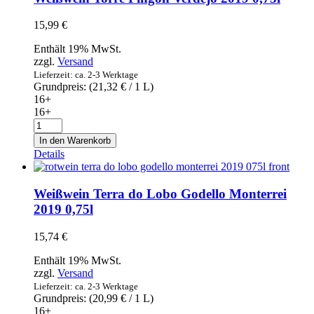
15,99
€
Enthält 19% MwSt.
zzgl.
Versand
Lieferzeit: ca. 2-3 Werktage
Grundpreis: (
21,32
€
/ 1 L)
16+
16+
Weißwein
Torre
In den Warenkorb
Pingón
Details
Verdejo
2019
0,75l
Weißwein Terra do Lobo Godello Monterrei
Menge
2019 0,75l
15,74
€
Enthält 19% MwSt.
zzgl.
Versand
Lieferzeit: ca. 2-3 Werktage
Grundpreis: (
20,99
€
/ 1 L)
16+