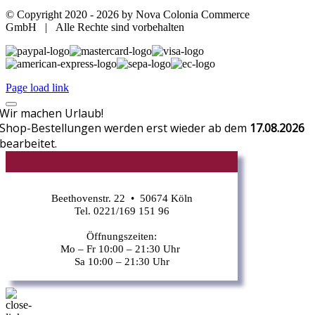
© Copyright 2020 -
2026 by Nova Colonia Commerce
GmbH | Alle Rechte sind vorbehalten
Page load link
Wir machen Urlaub!
Shop-Bestellungen werden erst wieder ab dem
17.08.2026
bearbeitet.
CR
Beethovenstr. 22 • 50674 Köln
Tel. 0221/169 151 96
Öffnungszeiten:
Mo – Fr 10:00 – 21:30 Uhr
Sa 10:00 – 21:30 Uhr