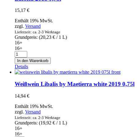
Menge
15,17
€
Enthält 19% MwSt.
zzgl.
Versand
Lieferzeit: ca. 2-3 Werktage
Grundpreis: (
20,23
€
/ 1 L)
16+
16+
Weißwein
Luis
In den Warenkorb
Cañas
Details
Blanco
Fermentado
en
Weißwein Libalis by Maetierra white 2019 0,75l
Barrica
2018
14,94
€
0,75l
Menge
Enthält 19% MwSt.
zzgl.
Versand
Lieferzeit: ca. 2-3 Werktage
Grundpreis: (
19,92
€
/ 1 L)
16+
16+