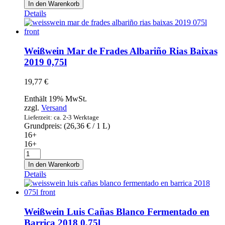
Marqués
In den Warenkorb
de
Details
Riscal
2019
0,75l
Menge
Weißwein Mar de Frades Albariño Rias Baixas
2019 0,75l
19,77
€
Enthält 19% MwSt.
zzgl.
Versand
Lieferzeit: ca. 2-3 Werktage
Grundpreis: (
26,36
€
/ 1 L)
16+
16+
Weißwein
Mar
In den Warenkorb
de
Details
Frades
Albariño
Rias
Baixas
Weißwein Luis Cañas Blanco Fermentado en
2019
Barrica 2018 0,75l
0,75l