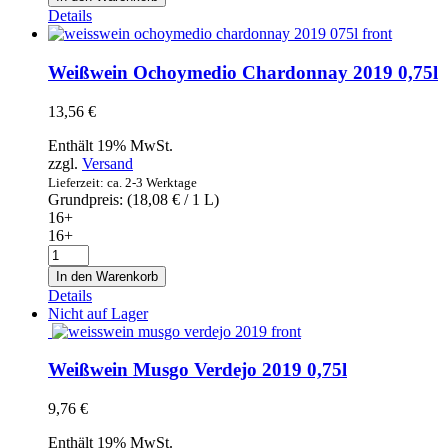
Ribeiro
Details
2018
0,75l
Menge
Weißwein Ochoymedio Chardonnay 2019 0,75l
13,56
€
Enthält 19% MwSt.
zzgl.
Versand
Lieferzeit: ca. 2-3 Werktage
Grundpreis: (
18,08
€
/ 1 L)
16+
16+
Weißwein
Ochoymedio
In den Warenkorb
Chardonnay
Details
2019
Nicht auf Lager
0,75l
Menge
Weißwein Musgo Verdejo 2019 0,75l
9,76
€
Enthält 19% MwSt.