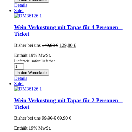
Marieta
Details
Rias
Sale!
Baixas
2019
0,75l
Wein-Verkostung mit Tapas für 4 Personen –
Menge
Ticket
Ursprünglicher
Aktueller
Bisher bei uns
149,98
€
129,80
€
Preis
Preis
Enthält 19% MwSt.
war:
ist:
149,98 €
129,80 €.
Lieferzeit: sofort lieferbar
Wein-
Verkostung
In den Warenkorb
mit
Details
Tapas
Sale!
für
4
Personen
Wein-Verkostung mit Tapas für 2 Personen –
-
Ticket
Ticket
Menge
Ursprünglicher
Aktueller
Bisher bei uns
99,00
€
69,90
€
Preis
Preis
Enthält 19% MwSt.
war:
ist: