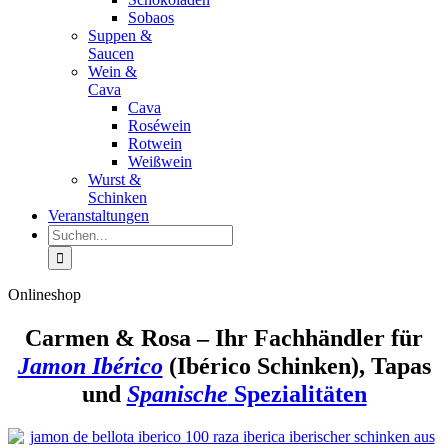
Sobaos
Suppen &
Saucen
Wein &
Cava
Cava
Roséwein
Rotwein
Weißwein
Wurst &
Schinken
Veranstaltungen
Suche
nach:
Onlineshop
Carmen & Rosa – Ihr Fachhändler für
Jamon Ibérico
(Ibérico Schinken), Tapas
und
Spanische
Spezialitäten