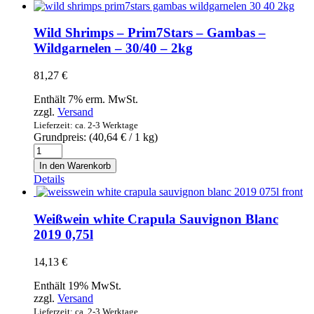
0,7l
Menge
Wild Shrimps – Prim7Stars – Gambas –
Wildgarnelen – 30/40 – 2kg
81,27
€
Enthält 7% erm. MwSt.
zzgl.
Versand
Lieferzeit: ca. 2-3 Werktage
Grundpreis: (
40,64
€
/ 1 kg)
Wild
Shrimps
In den Warenkorb
-
Details
Prim7Stars
-
Gambas
Weißwein white Crapula Sauvignon Blanc
-
2019 0,75l
Wildgarnelen
-
14,13
€
30/40
-
Enthält 19% MwSt.
2kg
zzgl.
Versand
Menge
Lieferzeit: ca. 2-3 Werktage