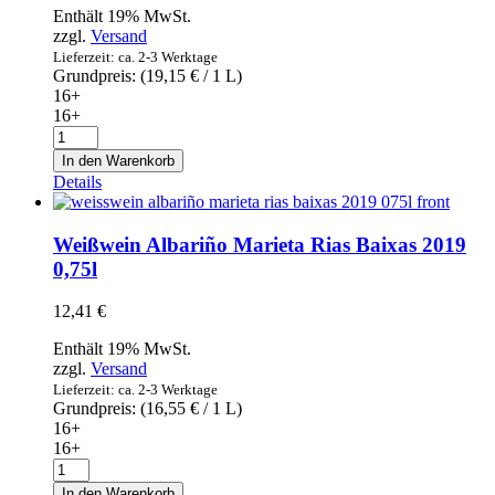
Enthält 19% MwSt.
zzgl.
Versand
Lieferzeit: ca. 2-3 Werktage
Grundpreis: (
19,15
€
/ 1 L)
16+
16+
Weißwein
Bicicletas
In den Warenkorb
y
Details
Peces
2019
0,75l
Weißwein Albariño Marieta Rias Baixas 2019
Menge
0,75l
12,41
€
Enthält 19% MwSt.
zzgl.
Versand
Lieferzeit: ca. 2-3 Werktage
Grundpreis: (
16,55
€
/ 1 L)
16+
16+
Weißwein
Albariño
In den Warenkorb