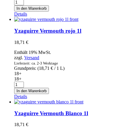
Yzaguirre
Vermouth
In den Warenkorb
Rosado
Details
Premium
1l
Menge
Yzaguirre Vermouth rojo 1l
18,71
€
Enthält 19% MwSt.
zzgl.
Versand
Lieferzeit: ca. 2-3 Werktage
Grundpreis: (
18,71
€
/ 1 L)
18+
18+
Yzaguirre
Vermouth
In den Warenkorb
rojo
Details
1l
Menge
Yzaguirre Vermouth Blanco 1l
18,71
€