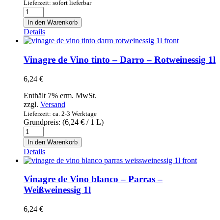
99,00 €
69,90 €.
Lieferzeit: sofort lieferbar
Wein-
Verkostung
In den Warenkorb
mit
Details
Tapas
für
2
Vinagre de Vino tinto – Darro – Rotweinessig 1l
Personen
-
6,24
€
Ticket
Menge
Enthält 7% erm. MwSt.
zzgl.
Versand
Lieferzeit: ca. 2-3 Werktage
Grundpreis: (
6,24
€
/ 1 L)
Vinagre
de
In den Warenkorb
Vino
Details
tinto
-
Darro
Vinagre de Vino blanco – Parras –
-
Weißweinessig 1l
Rotweinessig
1l
6,24
€
Menge