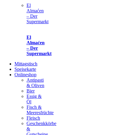
El
Almaćen
– Der
Supermarkt
El
Almaćen
– Der
Supermarkt
Mittagstisch
Speisekarte
Onlineshop
Antipasti
& Oliven
Bier
Essig &
Öl
Fisch &
Meeresfrüchte
Fleisch
Geschenkkörbe
&
Gutscheine