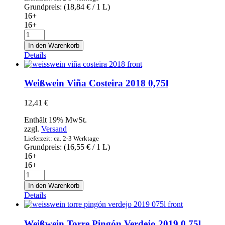
Grundpreis: (
18,84
€
/ 1 L)
16+
16+
Weißwein
white
In den Warenkorb
Crapula
Details
Sauvignon
Blanc
2019
Weißwein Viña Costeira 2018 0,75l
0,75l
Menge
12,41
€
Enthält 19% MwSt.
zzgl.
Versand
Lieferzeit: ca. 2-3 Werktage
Grundpreis: (
16,55
€
/ 1 L)
16+
16+
Weißwein
Viña
In den Warenkorb
Costeira
Details
2018
0,75l
Menge
Weißwein Torre Pingón Verdejo 2019 0,75l