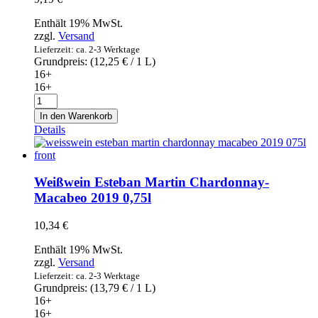
Enthält 19% MwSt.
zzgl.
Versand
Lieferzeit: ca. 2-3 Werktage
Grundpreis: (
12,25
€
/ 1 L)
16+
16+
Weißwein
Faustino
In den Warenkorb
Rivero
Details
Ulecia
Blanco
2019
0,75l
Weißwein Esteban Martin Chardonnay-
Menge
Macabeo 2019 0,75l
10,34
€
Enthält 19% MwSt.
zzgl.
Versand
Lieferzeit: ca. 2-3 Werktage
Grundpreis: (
13,79
€
/ 1 L)
16+
16+