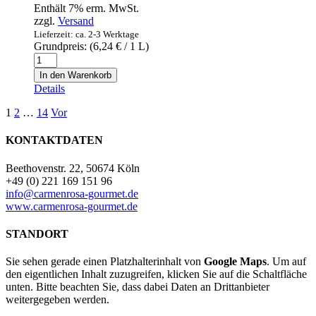
Enthält 7% erm. MwSt.
zzgl.
Versand
Lieferzeit: ca. 2-3 Werktage
Grundpreis: (
6,24
€
/ 1 L)
Vinagre
de
In den Warenkorb
Vino
Details
blanco
-
1
2
…
14
Vor
Parras
-
KONTAKTDATEN
Weißweinessig
1l
Beethovenstr. 22, 50674 Köln
Menge
+49 (0) 221 169 151 96
info@carmenrosa-gourmet.de
www.carmenrosa-gourmet.de
STANDORT
Sie sehen gerade einen Platzhalterinhalt von
Google Maps
. Um auf
den eigentlichen Inhalt zuzugreifen, klicken Sie auf die Schaltfläche
unten. Bitte beachten Sie, dass dabei Daten an Drittanbieter
weitergegeben werden.