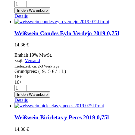
Weißwein
Esteban
In den Warenkorb
Martin
Details
Chardonnay-
Macabeo
2019
Weißwein Condes Eylo Verdejo 2019 0,75l
0,75l
Menge
14,36
€
Enthält 19% MwSt.
zzgl.
Versand
Lieferzeit: ca. 2-3 Werktage
Grundpreis: (
19,15
€
/ 1 L)
16+
16+
Weißwein
Condes
In den Warenkorb
Eylo
Details
Verdejo
2019
0,75l
Weißwein Bicicletas y Peces 2019 0,75l
Menge
14,36
€