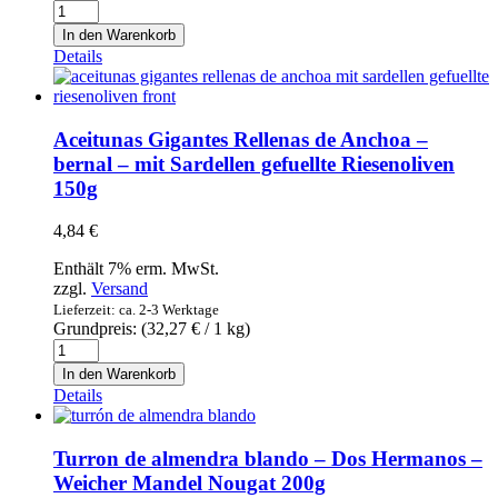
Manzanilla
Oliven
In den Warenkorb
mit
Details
Kernen
-
bernal
-
Aceitunas Gigantes Rellenas de Anchoa –
im
bernal – mit Sardellen gefuellte Riesenoliven
Glas
150g
210g
Menge
4,84
€
Enthält 7% erm. MwSt.
zzgl.
Versand
Lieferzeit: ca. 2-3 Werktage
Grundpreis: (
32,27
€
/ 1 kg)
Aceitunas
Gigantes
In den Warenkorb
Rellenas
Details
de
Anchoa
-
Turron de almendra blando – Dos Hermanos –
bernal
Weicher Mandel Nougat 200g
-