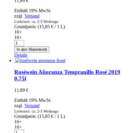
11,89
€
Enthält 19% MwSt.
zzgl.
Versand
Lieferzeit: ca. 2-3 Werktage
Grundpreis: (
15,85
€
/ 1 L)
16+
16+
Rotwein
Añoranza
In den Warenkorb
Crianza
Details
Tempranillo
2016
0,75l
Roséwein Añoranza Tempranillo Rosé 2019
Menge
0,75l
11,89
€
Enthält 19% MwSt.
zzgl.
Versand
Lieferzeit: ca. 2-3 Werktage
Grundpreis: (
15,85
€
/ 1 L)
16+
16+
Roséwein