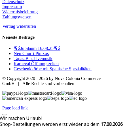
Datenschutz
Impressum
Widerrufsbelehrung
Zahlungsweisen
Vertrag widerrufen
Neueste Beiträge
🥂🍾Jubiläum 16.08.25🥂🍾
Neu Churri-Pintxos
Tapas-Bar-Livemusik
Karneval Öffnungszeiten
Geschenkkörbe mit Spanische Spezialitäten
© Copyright 2020 -
2026 by Nova Colonia Commerce
GmbH | Alle Rechte sind vorbehalten
Page load link
Wir machen Urlaub!
Shop-Bestellungen werden erst wieder ab dem
17.08.2026