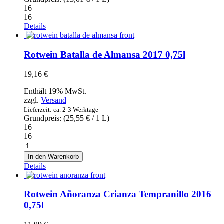
16+
16+
Details
Rotwein Batalla de Almansa 2017 0,75l
19,16
€
Enthält 19% MwSt.
zzgl.
Versand
Lieferzeit: ca. 2-3 Werktage
Grundpreis: (
25,55
€
/ 1 L)
16+
16+
Rotwein
Batalla
In den Warenkorb
de
Details
Almansa
2017
0,75l
Rotwein Añoranza Crianza Tempranillo 2016
Menge
0,75l