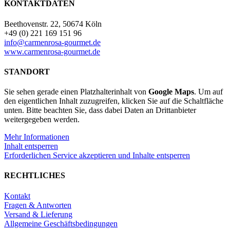
KONTAKTDATEN
Schafskäse
mit
Beethovenstr. 22, 50674 Köln
Chili
+49 (0) 221 169 151 96
Menge
info@carmenrosa-gourmet.de
www.carmenrosa-gourmet.de
STANDORT
Sie sehen gerade einen Platzhalterinhalt von
Google Maps
. Um auf
den eigentlichen Inhalt zuzugreifen, klicken Sie auf die Schaltfläche
unten. Bitte beachten Sie, dass dabei Daten an Drittanbieter
weitergegeben werden.
Mehr Informationen
Inhalt entsperren
Erforderlichen Service akzeptieren und Inhalte entsperren
RECHTLICHES
Kontakt
Fragen & Antworten
Versand & Lieferung
Allgemeine Geschäftsbedingungen