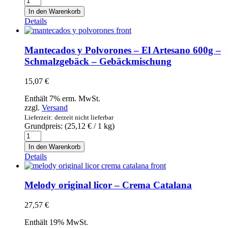
puro
In den Warenkorb
El
Details
Artesano
85%
cacao
Mantecados y Polvorones – El Artesano 600g –
125g
Schmalzgebäck – Gebäckmischung
-
Schokolade
15,07
€
mit
85%
Enthält 7% erm. MwSt.
Kakao
zzgl.
Versand
Menge
Lieferzeit: derzeit nicht lieferbar
Grundpreis: (
25,12
€
/ 1 kg)
Mantecados
y
In den Warenkorb
Polvorones
Details
-
El
Artesano
Melody original licor – Crema Catalana
600g
-
27,57
€
Schmalzgebäck
-
Enthält 19% MwSt.
Gebäckmischung