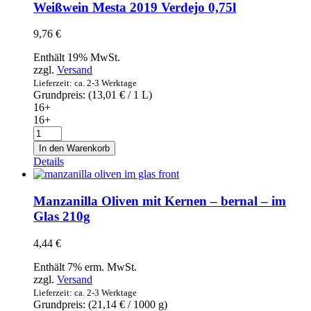
Menge
Weißwein Mesta 2019 Verdejo 0,75l
9,76
€
Enthält 19% MwSt.
zzgl.
Versand
Lieferzeit: ca. 2-3 Werktage
Grundpreis: (
13,01
€
/ 1 L)
16+
16+
Weißwein
Mesta
In den Warenkorb
2019
Details
Verdejo
0,75l
Menge
Manzanilla Oliven mit Kernen – bernal – im
Glas 210g
4,44
€
Enthält 7% erm. MwSt.
zzgl.
Versand
Lieferzeit: ca. 2-3 Werktage
Grundpreis: (
21,14
€
/ 1000 g)