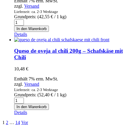
Enthält 7% erm. MwSt.
und
zzgl.
Versand
88%
Lieferzeit: ca. 2-3 Werktage
Tomaten
Grundpreis: (
42,55
€
/ 1 kg)
350g
Queso
Menge
de
In den Warenkorb
cabra
Details
200g
-
Ziegenkäse
Queso de oveja al chili 200g – Schafskäse mit
Menge
Chili
10,48
€
Enthält 7% erm. MwSt.
zzgl.
Versand
Lieferzeit: ca. 2-3 Werktage
Grundpreis: (
52,40
€
/ 1 kg)
Queso
de
In den Warenkorb
oveja
Details
al
chili
1
2
…
14
Vor
200g
-