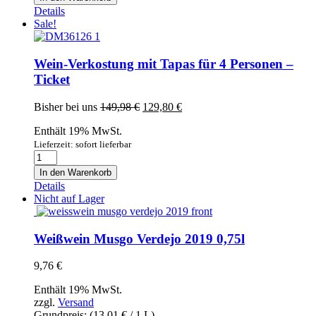
mit
Details
Tapas
Sale!
für
2
Personen
Wein-Verkostung mit Tapas für 4 Personen –
-
Ticket
Ticket
Menge
Ursprünglicher
Aktueller
Bisher bei uns
149,98
€
129,80
€
Preis
Preis
Enthält 19% MwSt.
war:
ist:
149,98 €
129,80 €.
Lieferzeit: sofort lieferbar
Wein-
Verkostung
In den Warenkorb
mit
Details
Tapas
Nicht auf Lager
für
4
Personen
Weißwein Musgo Verdejo 2019 0,75l
-
Ticket
9,76
€
Menge
Enthält 19% MwSt.
zzgl.
Versand
Grundpreis: (
13,01
€
/ 1 L)