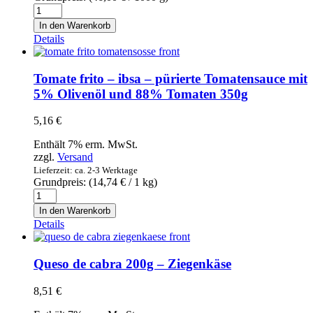
Patatas
Fritas
In den Warenkorb
premium
Details
Torres
select
trufa
Tomate frito – ibsa – pürierte Tomatensauce mit
negra
5% Olivenöl und 88% Tomaten 350g
125g
-
5,16
€
Chips
mit
Enthält 7% erm. MwSt.
schwarzem
zzgl.
Versand
Trüffel
Lieferzeit: ca. 2-3 Werktage
Menge
Grundpreis: (
14,74
€
/ 1 kg)
Tomate
frito
In den Warenkorb
-
Details
ibsa
-
pürierte
Queso de cabra 200g – Ziegenkäse
Tomatensauce
mit
8,51
€
5%
Olivenöl