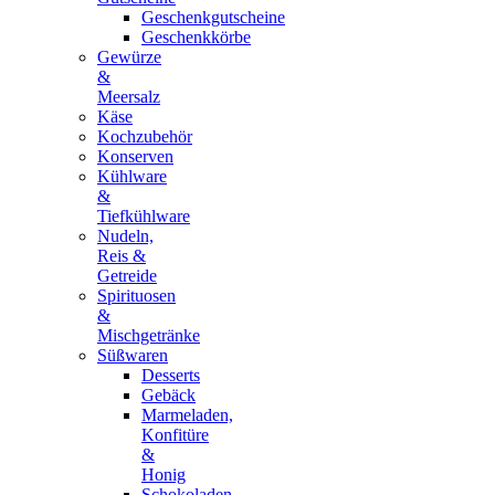
Geschenkgutscheine
Geschenkkörbe
Gewürze
&
Meersalz
Käse
Kochzubehör
Konserven
Kühlware
&
Tiefkühlware
Nudeln,
Reis &
Getreide
Spirituosen
&
Mischgetränke
Süßwaren
Desserts
Gebäck
Marmeladen,
Konfitüre
&
Honig
Schokoladen