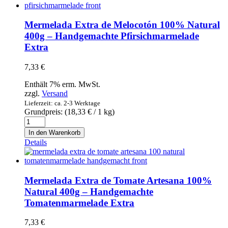
100%
Natural
400g
Mermelada Extra de Melocotón 100% Natural
-
400g – Handgemachte Pfirsichmarmelade
Handgemachte
Extra
Feigenmarmelade
Extra
Menge
7,33
€
Enthält 7% erm. MwSt.
zzgl.
Versand
Lieferzeit: ca. 2-3 Werktage
Grundpreis: (
18,33
€
/ 1 kg)
Mermelada
Extra
In den Warenkorb
de
Details
Melocotón
100%
Natural
400g
Mermelada Extra de Tomate Artesana 100%
-
Natural 400g – Handgemachte
Handgemachte
Tomatenmarmelade Extra
Pfirsichmarmelade
Extra
Menge
7,33
€