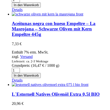
Añoranza
In den Warenkorb
Tempranillo
Details
Rosé
2019
0,75l
Aceitunas negra con hueso Empeltre – La
Menge
Masrojana – Schwarze Oliven mit Kern
Empeltre 445g
7,33
€
Enthält 7% erm. MwSt.
zzgl.
Versand
Lieferzeit: ca. 2-3 Werktage
Grundpreis: (
16,47
€
/ 1000 g)
Aceitunas
negra
In den Warenkorb
con
Details
hueso
Empeltre
-
L`Estornell Natives Olivenöl Extra 0,5l BIO
La
Masrojana
20,96
€
-
Schwarze