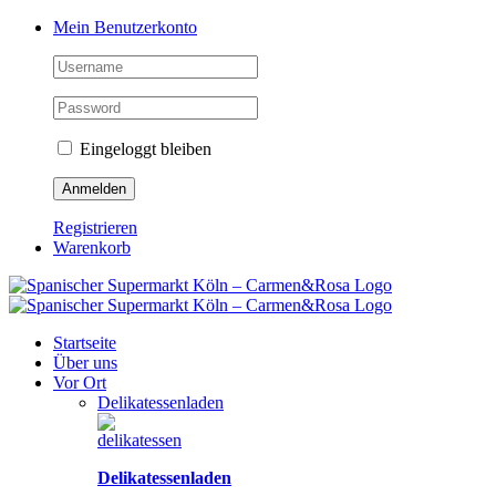
Zum
Facebook
Instagram
Pinterest
Tiktok
YouTube
Mein Benutzerkonto
Inhalt
springen
Eingeloggt bleiben
Registrieren
Warenkorb
Startseite
Über uns
Vor Ort
Delikatessenladen
Delikatessenladen