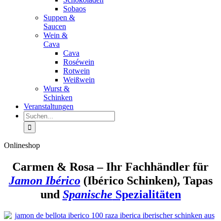
Sobaos
Suppen &
Saucen
Wein &
Cava
Cava
Roséwein
Rotwein
Weißwein
Wurst &
Schinken
Veranstaltungen
Suche
nach:
Onlineshop
Carmen & Rosa – Ihr Fachhändler für
Jamon Ibérico
(Ibérico Schinken), Tapas
und
Spanische
Spezialitäten