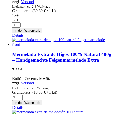
zzgl.
Versand
Menge
Lieferzeit: ca. 2-3 Werktage
Grundpreis: (
39,39
€
/ 1 L)
18+
18+
Melody
original
In den Warenkorb
licor
Details
-
Crema
Catalana
Menge
Mermelada Extra de Higos 100% Natural 400g
– Handgemachte Feigenmarmelade Extra
7,33
€
Enthält 7% erm. MwSt.
zzgl.
Versand
Lieferzeit: ca. 2-3 Werktage
Grundpreis: (
18,33
€
/ 1 kg)
Mermelada
Extra
In den Warenkorb
de
Details
Higos