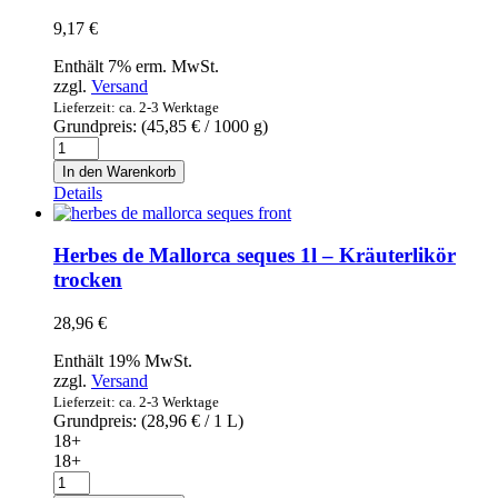
mit
9,17
€
Sardellen
gefuellte
Enthält 7% erm. MwSt.
Riesenoliven
zzgl.
Versand
150g
Lieferzeit: ca. 2-3 Werktage
Menge
Grundpreis: (
45,85
€
/ 1000 g)
Turron
de
In den Warenkorb
almendra
Details
blando
-
Dos
Herbes de Mallorca seques 1l – Kräuterlikör
Hermanos
trocken
-
Weicher
28,96
€
Mandel
Nougat
Enthält 19% MwSt.
200g
zzgl.
Versand
Menge
Lieferzeit: ca. 2-3 Werktage
Grundpreis: (
28,96
€
/ 1 L)
18+
18+
Herbes