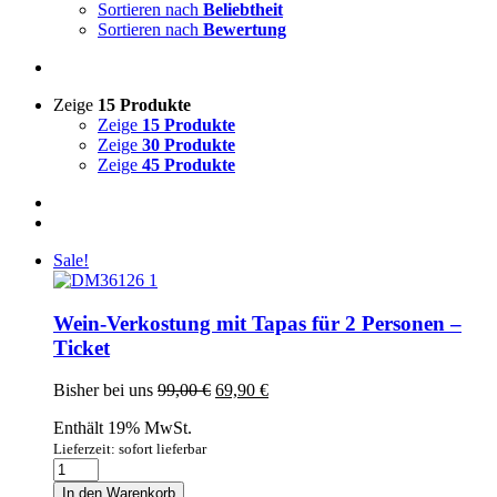
Sortieren nach
Beliebtheit
Sortieren nach
Bewertung
Zeige
15 Produkte
Zeige
15 Produkte
Zeige
30 Produkte
Zeige
45 Produkte
Sale!
Wein-Verkostung mit Tapas für 2 Personen –
Ticket
Ursprünglicher
Aktueller
Bisher bei uns
99,00
€
69,90
€
Preis
Preis
Enthält 19% MwSt.
war:
ist:
99,00 €
69,90 €.
Lieferzeit: sofort lieferbar
Wein-
Verkostung
In den Warenkorb