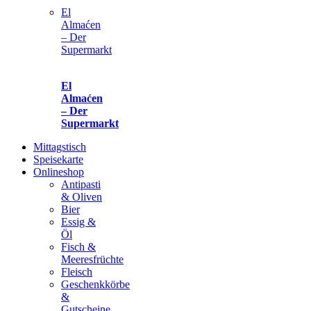
El
Almaćen
– Der
Supermarkt
El
Almaćen
– Der
Supermarkt
Mittagstisch
Speisekarte
Onlineshop
Antipasti
& Oliven
Bier
Essig &
Öl
Fisch &
Meeresfrüchte
Fleisch
Geschenkkörbe
&
Gutscheine