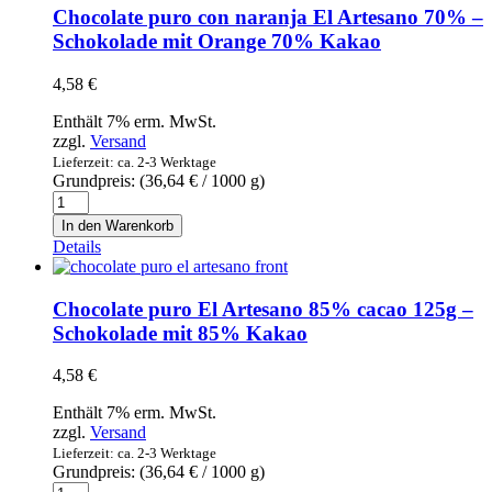
35%
Chocolate puro con naranja El Artesano 70% –
cacao
Schokolade mit Orange 70% Kakao
150g
-
4,58
€
Schokolade
mit
Enthält 7% erm. MwSt.
35%
zzgl.
Versand
Kakao
Lieferzeit: ca. 2-3 Werktage
Menge
Grundpreis: (
36,64
€
/ 1000 g)
Chocolate
puro
In den Warenkorb
con
Details
naranja
El
Artesano
Chocolate puro El Artesano 85% cacao 125g –
70%
Schokolade mit 85% Kakao
-
Schokolade
4,58
€
mit
Orange
Enthält 7% erm. MwSt.
70%
zzgl.
Versand
Kakao
Lieferzeit: ca. 2-3 Werktage
Menge
Grundpreis: (
36,64
€
/ 1000 g)
Chocolate