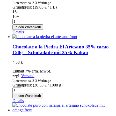
Lieferzeit: ca. 2-3 Werktage
Grundpreis: (
19,03
€
/ 1 L)
16+
16+
Cava
Finca
In den Warenkorb
la
Details
Pintada
Brut
-
Chocolate a la Piedra El Artesano 35% cacao
Sekt
150g – Schokolade mit 35% Kakao
0,75l
Menge
4,58
€
Enthält 7% erm. MwSt.
zzgl.
Versand
Lieferzeit: ca. 2-3 Werktage
Grundpreis: (
30,53
€
/ 1000 g)
Chocolate
a
In den Warenkorb
la
Details
Piedra
El
Artesano