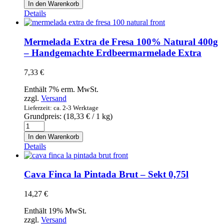
de
In den Warenkorb
Mallorca
Details
seques
1l
-
Mermelada Extra de Fresa 100% Natural 400g
Kräuterlikör
– Handgemachte Erdbeermarmelade Extra
trocken
Menge
7,33
€
Enthält 7% erm. MwSt.
zzgl.
Versand
Lieferzeit: ca. 2-3 Werktage
Grundpreis: (
18,33
€
/ 1 kg)
Mermelada
Extra
In den Warenkorb
de
Details
Fresa
100%
Natural
Cava Finca la Pintada Brut – Sekt 0,75l
400g
-
14,27
€
Handgemachte
Erdbeermarmelade
Enthält 19% MwSt.
Extra
zzgl.
Versand
Menge