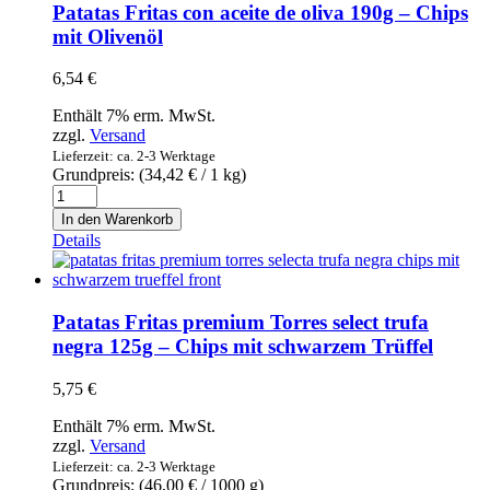
Anchoa
Patatas Fritas con aceite de oliva 190g – Chips
150g
mit Olivenöl
-
Grüne
6,54
€
Oliven
mit
Enthält 7% erm. MwSt.
Sardellenpaste
zzgl.
Versand
Menge
Lieferzeit: ca. 2-3 Werktage
Grundpreis: (
34,42
€
/ 1 kg)
Patatas
Fritas
In den Warenkorb
con
Details
aceite
de
oliva
190g
Patatas Fritas premium Torres select trufa
-
negra 125g – Chips mit schwarzem Trüffel
Chips
mit
5,75
€
Olivenöl
Menge
Enthält 7% erm. MwSt.
zzgl.
Versand
Lieferzeit: ca. 2-3 Werktage
Grundpreis: (
46,00
€
/ 1000 g)