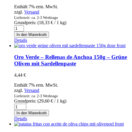
Enthält 7% erm. MwSt.
zzgl.
Versand
Lieferzeit: ca. 2-3 Werktage
Grundpreis: (
18,33
€
/ 1 kg)
Mermelada
Extra
In den Warenkorb
de
Details
Tomate
Artesana
100%
Oro Verde – Rellenas de Anchoa 150g – Grüne
Natural
Oliven mit Sardellenpaste
400g
-
4,44
€
Handgemachte
Tomatenmarmelade
Enthält 7% erm. MwSt.
Extra
zzgl.
Versand
Menge
Lieferzeit: ca. 2-3 Werktage
Grundpreis: (
29,60
€
/ 1 kg)
Oro
Verde
In den Warenkorb
-
Details
Rellenas
de