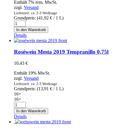
Enthält 7% erm. MwSt.
Oliven
zzgl.
Versand
mit
Lieferzeit: ca. 2-3 Werktage
Kern
Grundpreis: (
41,92
€
/ 1 L)
Empeltre
L`Estornell
445g
Natives
In den Warenkorb
Menge
Olivenöl
Details
Extra
0,5l
BIO
Roséwein Mesta 2019 Tempranillo 0,75l
Menge
10,43
€
Enthält 19% MwSt.
zzgl.
Versand
Lieferzeit: ca. 2-3 Werktage
Grundpreis: (
13,91
€
/ 1 L)
16+
16+
Roséwein
Mesta
In den Warenkorb
2019
Details
Tempranillo
0,75l