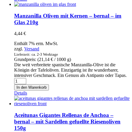
ibsa
-
pürierte
Manzanilla Oliven mit Kernen – bernal – im
Tomatensauce
Glas 210g
mit
5%
4,44
€
Olivenöl
und
Enthält 7% erm. MwSt.
88%
zzgl.
Versand
Tomaten
Lieferzeit: ca. 2-3 Werktage
350g
Grundpreis: (
21,14
€
/ 1000 g)
Menge
Die weit verbreitete spanische Manzanilla-Olive ist die
Königin der Tafeloliven. Einzigartig ist ihr wunderbarer,
intensiver Geschmack. Ein Genuss als Antipasto oder Tapas.
Manzanilla
Oliven
In den Warenkorb
mit
Details
Kernen
-
bernal
-
Aceitunas Gigantes Rellenas de Anchoa –
im
bernal – mit Sardellen gefuellte Riesenoliven
Glas
150g
210g