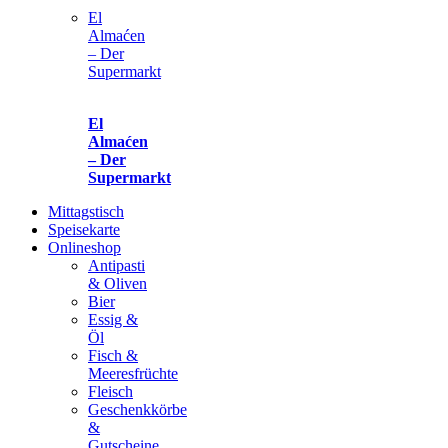
El
Almaćen
– Der
Supermarkt
El
Almaćen
– Der
Supermarkt
Mittagstisch
Speisekarte
Onlineshop
Antipasti
& Oliven
Bier
Essig &
Öl
Fisch &
Meeresfrüchte
Fleisch
Geschenkkörbe
&
Gutscheine