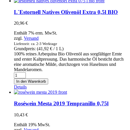
Empeltre
-
L`Estornell Natives Olivenöl Extra 0,5l BIO
La
Masrojana
20,96
€
-
Schwarze
Enthält 7% erm. MwSt.
Oliven
zzgl.
Versand
mit
Lieferzeit: ca. 2-3 Werktage
Kern
Grundpreis: (
41,92
€
/ 1 L)
Empeltre
100% reines Arbequina Bio Olivenöl aus sorgfältiger Ernte
445g
und erster Kaltpressung. Das harmonische Öl besticht durch
Menge
eine aromatische Milde, durchzogen von Haselnuss und
Mandelaromen.
L`Estornell
Natives
In den Warenkorb
Olivenöl
Details
Extra
0,5l
BIO
Roséwein Mesta 2019 Tempranillo 0,75l
Menge
10,43
€
Enthält 19% MwSt.
zzgl.
Versand