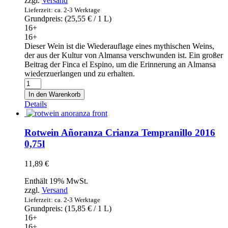
zzgl.
Versand
Lieferzeit: ca. 2-3 Werktage
Grundpreis: (
25,55
€
/ 1 L)
16+
16+
Dieser Wein ist die Wiederauflage eines mythischen Weins,
der aus der Kultur von Almansa verschwunden ist. Ein großer
Beitrag der Finca el Espino, um die Erinnerung an Almansa
wiederzuerlangen und zu erhalten.
Rotwein
Batalla
In den Warenkorb
de
Details
Almansa
2017
0,75l
Rotwein Añoranza Crianza Tempranillo 2016
Menge
0,75l
11,89
€
Enthält 19% MwSt.
zzgl.
Versand
Lieferzeit: ca. 2-3 Werktage
Grundpreis: (
15,85
€
/ 1 L)
16+
16+