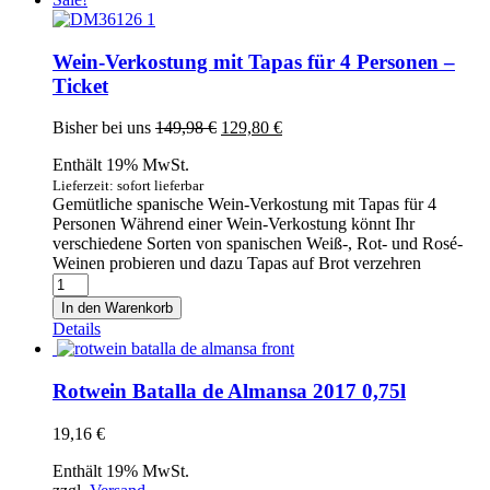
für
2
Personen
Wein-Verkostung mit Tapas für 4 Personen –
-
Ticket
Ticket
Menge
Ursprünglicher
Aktueller
Bisher bei uns
149,98
€
129,80
€
Preis
Preis
Enthält 19% MwSt.
war:
ist:
149,98 €
129,80 €.
Lieferzeit: sofort lieferbar
Gemütliche spanische Wein-Verkostung mit Tapas für 4
Personen Während einer Wein-Verkostung könnt Ihr
verschiedene Sorten von spanischen Weiß-, Rot- und Rosé-
Weinen probieren und dazu Tapas auf Brot verzehren
Wein-
Verkostung
In den Warenkorb
mit
Details
Tapas
für
4
Rotwein Batalla de Almansa 2017 0,75l
Personen
-
19,16
€
Ticket
Menge
Enthält 19% MwSt.