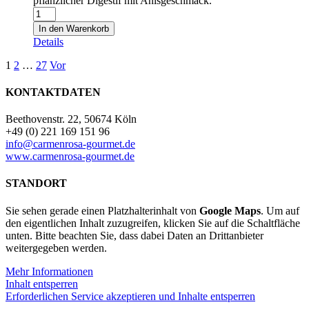
pflanzlicher Digestif mit Anisgeschmack.
Herbes
de
In den Warenkorb
Mallorca
Details
seques
1l
1
2
…
27
Vor
-
Kräuterlikör
KONTAKTDATEN
trocken
Menge
Beethovenstr. 22, 50674 Köln
+49 (0) 221 169 151 96
info@carmenrosa-gourmet.de
www.carmenrosa-gourmet.de
STANDORT
Sie sehen gerade einen Platzhalterinhalt von
Google Maps
. Um auf
den eigentlichen Inhalt zuzugreifen, klicken Sie auf die Schaltfläche
unten. Bitte beachten Sie, dass dabei Daten an Drittanbieter
weitergegeben werden.
Mehr Informationen
Inhalt entsperren
Erforderlichen Service akzeptieren und Inhalte entsperren