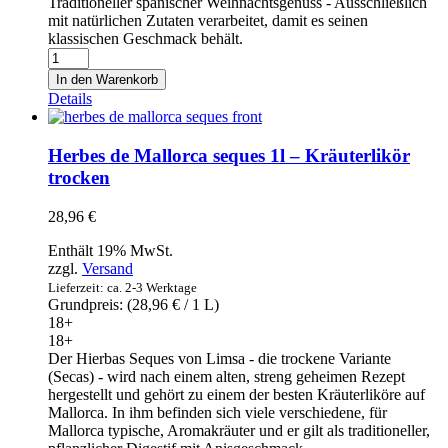
Traditioneller spanischer Weihnachtsgenuss - Ausschließlich
mit natürlichen Zutaten verarbeitet, damit es seinen
klassischen Geschmack behält.
Turron
de
In den Warenkorb
almendra
Details
blando
-
Dos
Herbes de Mallorca seques 1l – Kräuterlikör
Hermanos
trocken
-
Weicher
28,96
€
Mandel
Nougat
Enthält 19% MwSt.
200g
zzgl.
Versand
Menge
Lieferzeit: ca. 2-3 Werktage
Grundpreis: (
28,96
€
/ 1 L)
18+
18+
Der Hierbas Seques von Limsa - die trockene Variante
(Secas) - wird nach einem alten, streng geheimen Rezept
hergestellt und gehört zu einem der besten Kräuterliköre auf
Mallorca. In ihm befinden sich viele verschiedene, für
Mallorca typische, Aromakräuter und er gilt als traditioneller,