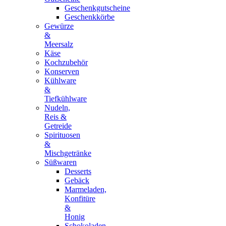
Geschenkgutscheine
Geschenkkörbe
Gewürze
&
Meersalz
Käse
Kochzubehör
Konserven
Kühlware
&
Tiefkühlware
Nudeln,
Reis &
Getreide
Spirituosen
&
Mischgetränke
Süßwaren
Desserts
Gebäck
Marmeladen,
Konfitüre
&
Honig
Schokoladen