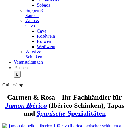
Sobaos
Suppen &
Saucen
Wein &
Cava
Cava
Roséwein
Rotwein
Weißwein
Wurst &
Schinken
Veranstaltungen
Suche
nach:
Onlineshop
Carmen & Rosa – Ihr Fachhändler für
Jamon Ibérico
(Ibérico Schinken), Tapas
und
Spanische
Spezialitäten