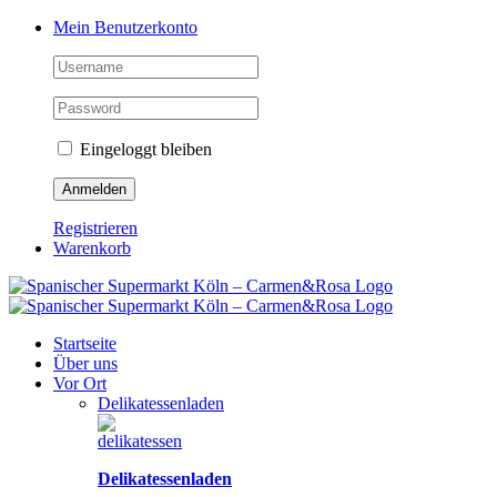
Zum
Facebook
Instagram
Pinterest
Tiktok
YouTube
Mein Benutzerkonto
Inhalt
springen
Eingeloggt bleiben
Registrieren
Warenkorb
Startseite
Über uns
Vor Ort
Delikatessenladen
Delikatessenladen