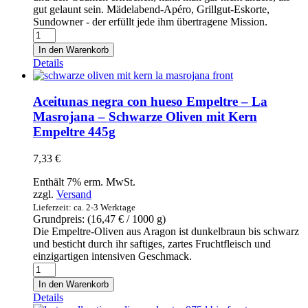
gut gelaunt sein. Mädelabend-Apéro, Grillgut-Eskorte,
Sundowner - der erfüllt jede ihm übertragene Mission.
Roséwein
Añoranza
In den Warenkorb
Tempranillo
Details
Rosé
2019
0,75l
Aceitunas negra con hueso Empeltre – La
Menge
Masrojana – Schwarze Oliven mit Kern
Empeltre 445g
7,33
€
Enthält 7% erm. MwSt.
zzgl.
Versand
Lieferzeit: ca. 2-3 Werktage
Grundpreis: (
16,47
€
/ 1000 g)
Die Empeltre-Oliven aus Aragon ist dunkelbraun bis schwarz
und besticht durch ihr saftiges, zartes Fruchtfleisch und
einzigartigen intensiven Geschmack.
Aceitunas
negra
In den Warenkorb
con
Details
hueso