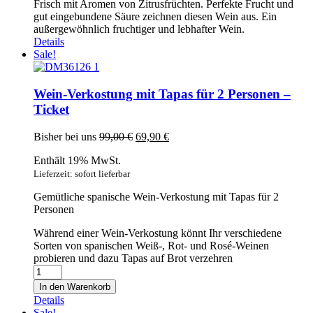
Frisch mit Aromen von Zitrusfrüchten. Perfekte Frucht und
gut eingebundene Säure zeichnen diesen Wein aus. Ein
außergewöhnlich fruchtiger und lebhafter Wein.
Details
Sale!
Wein-Verkostung mit Tapas für 2 Personen –
Ticket
Ursprünglicher
Aktueller
Bisher bei uns
99,00
€
69,90
€
Preis
Preis
Enthält 19% MwSt.
war:
ist:
99,00 €
69,90 €.
Lieferzeit: sofort lieferbar
Gemütliche spanische Wein-Verkostung mit Tapas für 2
Personen
Während einer Wein-Verkostung könnt Ihr verschiedene
Sorten von spanischen Weiß-, Rot- und Rosé-Weinen
probieren und dazu Tapas auf Brot verzehren
Wein-
Verkostung
In den Warenkorb
mit
Details
Tapas
Sale!