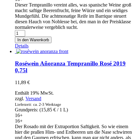
Dieser Tempranillo vereint alles, was spanische Weine groß
macht: saftige Beerenfrucht, feine Würze und ein seidiges
Mundgefühl. Die achtmonatige Reife im Barrique steuert
diesen Hauch von Noblesse bei, den man in der Preisklasse
normalerweise vergeblich sucht.
Rotwein
Añoranza
In den Warenkorb
Crianza
Details
Tempranillo
2016
0,75l
Roséwein Añoranza Tempranillo Rosé 2019
Menge
0,75l
11,89
€
Enthält 19% MwSt.
zzgl.
Versand
Lieferzeit: ca. 2-3 Werktage
Grundpreis: (
15,85
€
/ 1 L)
16+
16+
Der Rosado mit der Extraportion Saftigkeit. So wie einem
hier die prallen Him- und Erdbeeren um die Nase schwirren
und den Gaumen erfrischen, kann man gar nicht anders, als