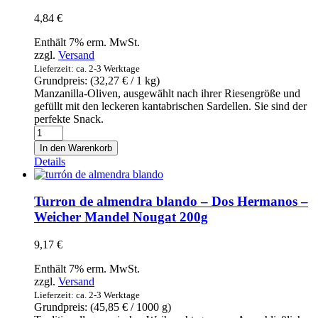
Menge
4,84
€
Enthält 7% erm. MwSt.
zzgl.
Versand
Lieferzeit: ca. 2-3 Werktage
Grundpreis: (
32,27
€
/ 1 kg)
Manzanilla-Oliven, ausgewählt nach ihrer Riesengröße und
gefüllt mit den leckeren kantabrischen Sardellen. Sie sind der
perfekte Snack.
Aceitunas
Gigantes
In den Warenkorb
Rellenas
Details
de
Anchoa
-
Turron de almendra blando – Dos Hermanos –
bernal
Weicher Mandel Nougat 200g
-
mit
9,17
€
Sardellen
gefuellte
Enthält 7% erm. MwSt.
Riesenoliven
zzgl.
Versand
150g
Lieferzeit: ca. 2-3 Werktage
Menge
Grundpreis: (
45,85
€
/ 1000 g)