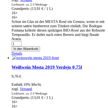
Lieferzeit: ca. 2-3 Werktage
Grundpreis: (
13,91
€
/ 1 L)
16+
16+
Schon im Glas ist der MESTA Rosé ein Genuss, wenn er mit
seinem satten himbeerrot zum Trinken einlädt. Die Bodegas
Fontana kelterte diesen spritzigen BIO-Rosé aus der Rebsorte
Tempranillo. Er duftet nach roten Beeren und birgt florale
Noten.
Roséwein
Mesta
In den Warenkorb
2019
Details
Tempranillo
0,75l
Menge
Weißwein Mesta 2019 Verdejo 0,75l
9,76
€
Enthält 19% MwSt.
zzgl.
Versand
Lieferzeit: ca. 2-3 Werktage
Grundpreis: (
13,01
€
/ 1 L)
16+
16+