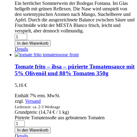
Ein herrlicher Sommerwein der Bodegas Fontana. Im Glas
hellgelb mit grünen Reflexen. Die Nase wird umspielt von
den sortentypischen Aromen nach Mango, Stachelbeere und
Apfel. Durch die ausgezeichnete Balance zwischen Säure und
Fruchtsüße wirkt der MESTA Blanco frisch, leicht und
verspielt, aber dennoch vollmundig.
Weißwein
Mesta
In den Warenkorb
2019
Details
Verdejo
0,75l
Menge
Tomate frito – ibsa – pürierte Tomatensauce mit
5% Olivenöl und 88% Tomaten 350g
5,16
€
Enthält 7% erm. MwSt.
zzgl.
Versand
Lieferzeit: ca. 2-3 Werktage
Grundpreis: (
14,74
€
/ 1 kg)
Pürierte Tomatensoße aus gebratenen Tomaten
Tomate
frito
In den Warenkorb
-
Details