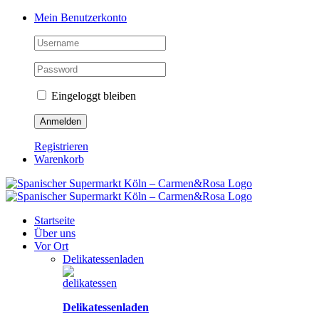
Zum
Facebook
Instagram
Pinterest
Tiktok
YouTube
Mein Benutzerkonto
Inhalt
springen
Eingeloggt bleiben
Registrieren
Warenkorb
Startseite
Über uns
Vor Ort
Delikatessenladen
Delikatessenladen