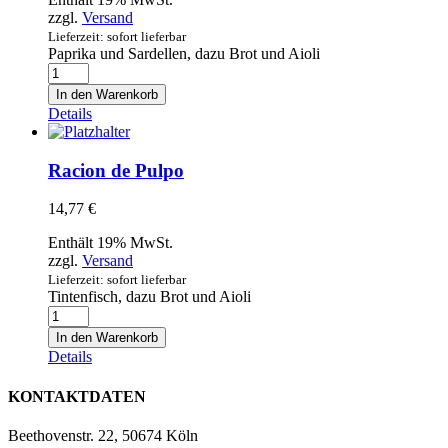
zzgl.
Versand
Lieferzeit: sofort lieferbar
Paprika und Sardellen, dazu Brot und Aioli
Racion
de
In den Warenkorb
Pimiento
Details
con
Anchoas
Menge
Racion de Pulpo
14,77
€
Enthält 19% MwSt.
zzgl.
Versand
Lieferzeit: sofort lieferbar
Tintenfisch, dazu Brot und Aioli
Racion
de
In den Warenkorb
Pulpo
Details
Menge
KONTAKTDATEN
Beethovenstr. 22, 50674 Köln