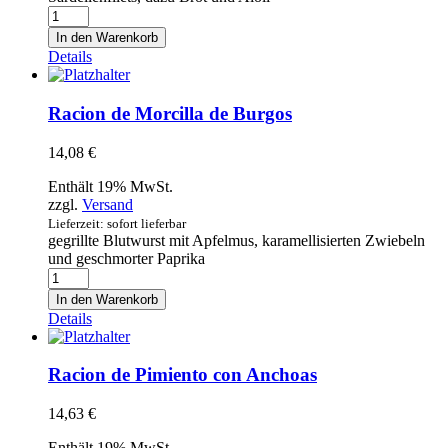
Racion
de
In den Warenkorb
Boquerones
Details
Menge
Racion de Morcilla de Burgos
14,08
€
Enthält 19% MwSt.
zzgl.
Versand
Lieferzeit: sofort lieferbar
gegrillte Blutwurst mit Apfelmus, karamellisierten Zwiebeln
und geschmorter Paprika
Racion
de
In den Warenkorb
Morcilla
Details
de
Burgos
Menge
Racion de Pimiento con Anchoas
14,63
€
Enthält 19% MwSt.