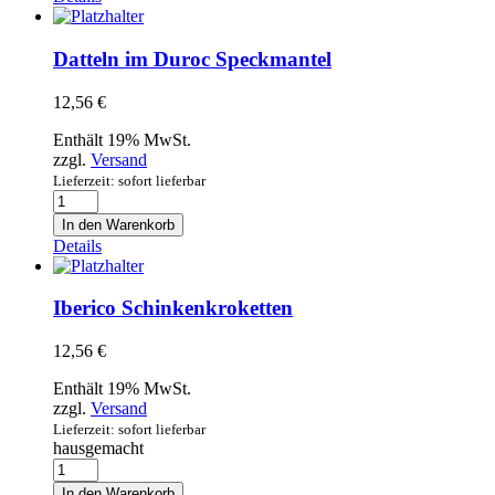
Datteln im Duroc Speckmantel
12,56
€
Enthält 19% MwSt.
zzgl.
Versand
Lieferzeit: sofort lieferbar
Datteln
im
In den Warenkorb
Duroc
Details
Speckmantel
Menge
Iberico Schinkenkroketten
12,56
€
Enthält 19% MwSt.
zzgl.
Versand
Lieferzeit: sofort lieferbar
hausgemacht
Iberico
Schinkenkroketten
In den Warenkorb