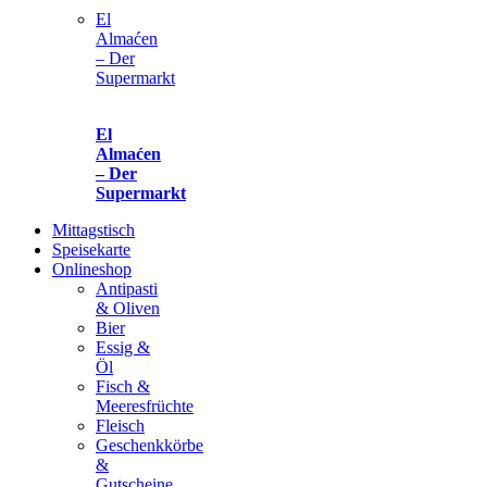
El
Almaćen
– Der
Supermarkt
El
Almaćen
– Der
Supermarkt
Mittagstisch
Speisekarte
Onlineshop
Antipasti
& Oliven
Bier
Essig &
Öl
Fisch &
Meeresfrüchte
Fleisch
Geschenkkörbe
&
Gutscheine