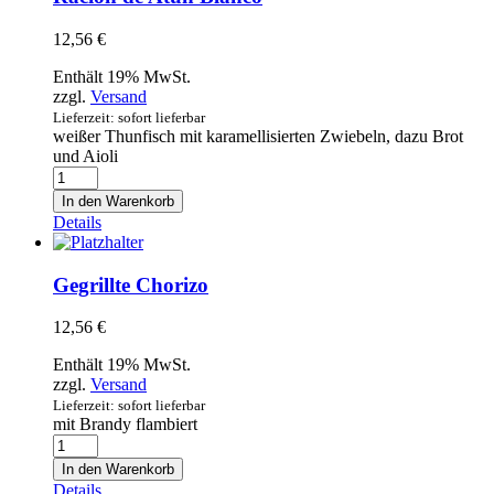
12,56
€
Enthält 19% MwSt.
zzgl.
Versand
Lieferzeit: sofort lieferbar
weißer Thunfisch mit karamellisierten Zwiebeln, dazu Brot
und Aioli
Racion
de
In den Warenkorb
Atun
Details
Blanco
Menge
Gegrillte Chorizo
12,56
€
Enthält 19% MwSt.
zzgl.
Versand
Lieferzeit: sofort lieferbar
mit Brandy flambiert
Gegrillte
Chorizo
In den Warenkorb
Menge
Details