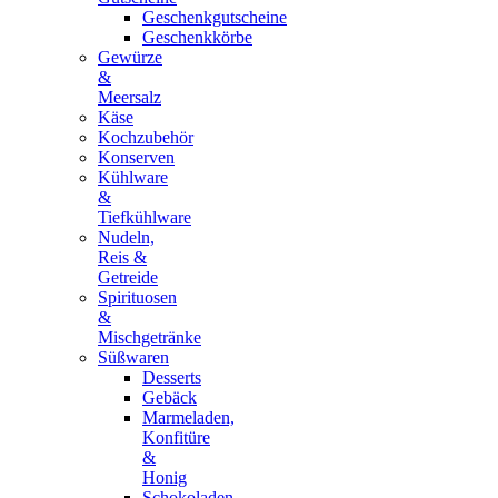
Geschenkgutscheine
Geschenkkörbe
Gewürze
&
Meersalz
Käse
Kochzubehör
Konserven
Kühlware
&
Tiefkühlware
Nudeln,
Reis &
Getreide
Spirituosen
&
Mischgetränke
Süßwaren
Desserts
Gebäck
Marmeladen,
Konfitüre
&
Honig
Schokoladen