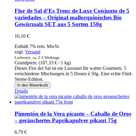
Knorr
-
Flor de Sal d’Es Trenc de Luxe Conjunto de 5
Hühnerbrühe
variedades – Original mallorquinisches Bio
8
Gewürzsalz SET aus 5 Sorten 150g
Würfel
80g
Menge
16,10
€
Enthält 7% erm. MwSt.
zzgl.
Versand
Lieferzeit: ca. 2-3 Werktage
Grundpreis: (
107,33
€
/ 1 kg)
Dieses Flor del Sal ist ein Luxusset für wahre Gourmets. 5
verschiedene Mischungen in 5 Dosen á 50g. Eine echte Fünf-
Sterne-Edition.
Flor
In den Warenkorb
de
Details
Sal
d'Es
Trenc
de
Pimentón de la Vera picante – Caballo de Oros
Luxe
– geräuchertes Paprikapulver pikant 75g
Conjunto
de
6,79
€
5