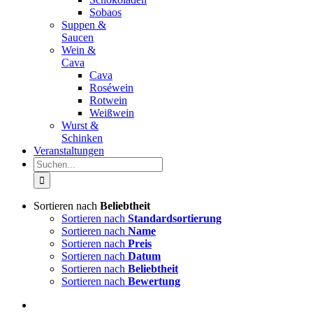
Sobaos
Suppen &
Saucen
Wein &
Cava
Cava
Roséwein
Rotwein
Weißwein
Wurst &
Schinken
Veranstaltungen
Suche
nach:
Sortieren nach
Beliebtheit
Sortieren nach
Standardsortierung
Sortieren nach
Name
Sortieren nach
Preis
Sortieren nach
Datum
Sortieren nach
Beliebtheit
Sortieren nach
Bewertung