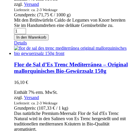
zzgl.
Versand
Lieferzeit: ca. 2-3 Werktage
Grundpreis: (
71,75
€
/ 1000 g)
Mit den Brühwürfeln Caldo de Legumes von Knorr bereiten
Sie im Handumdrehen eine delikate Gemüsebrühe zu.
Caldo
de
In den Warenkorb
Legumes
Details
8
cubos
-
Knorr
Flor de Sal d’Es Trenc Mediterránea – Original
-
mallorquinisches Bio-Gewürzsalz 150g
Gemüsebrühe
8
16,10
€
Würfel
80g
Enthält 7% erm. MwSt.
Menge
zzgl.
Versand
Lieferzeit: ca. 2-3 Werktage
Grundpreis: (
107,33
€
/ 1 kg)
Das natürliche Premium-Meersalz Flor de Sal d'Es Trenc
Natural wird in den Salinen von Es Trenc hergestellt und mit
traditionellen mediterranen Kräutern in Bio-Qualität
aromatisiert.