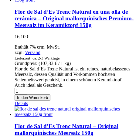
Salz
mit
Flor de Sal d’Es Trenc Natural en una olla de
Grillgeschmack
cerámica – Original mallorquinisches Premium-
250g
Meersalz im Keramiktopf 150g
Menge
16,10
€
Enthält 7% erm. MwSt.
zzgl.
Versand
Lieferzeit: ca. 2-3 Werktage
Grundpreis: (
107,33
€
/ 1 kg)
Flor de Sal d’Es Trenc Natural ist ein reines, naturbelassenes
Meersalz, dessen Qualität und Vorkommen höchsten
Seltenheitswert genießt, in einem schönem Keramiktopf.
Auch ideal als Geschenk.
Flor
de
In den Warenkorb
Sal
Details
d'Es
Trenc
Natural
en
Flor de Sal d’Es Trenc Natural – Original
una
mallorquinisches Meersalz 150g
olla