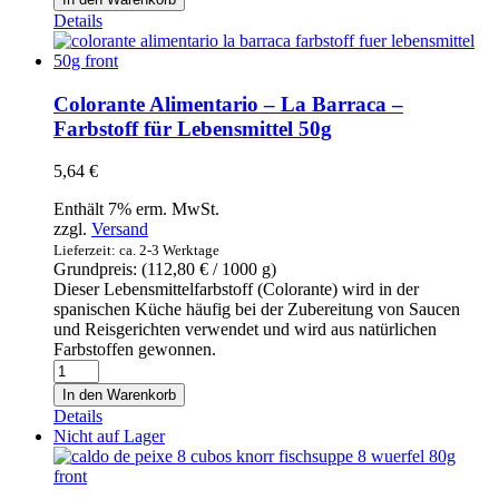
con
Details
Azafrán
-
La
Barraca
Colorante Alimentario – La Barraca –
-
Farbstoff für Lebensmittel 50g
Paellagewürz
mit
5,64
€
Safran
50g
Enthält 7% erm. MwSt.
Menge
zzgl.
Versand
Lieferzeit: ca. 2-3 Werktage
Grundpreis: (
112,80
€
/ 1000 g)
Dieser Lebensmittelfarbstoff (Colorante) wird in der
spanischen Küche häufig bei der Zubereitung von Saucen
und Reisgerichten verwendet und wird aus natürlichen
Farbstoffen gewonnen.
Colorante
Alimentario
In den Warenkorb
-
Details
La
Nicht auf Lager
Barraca
-
Farbstoff