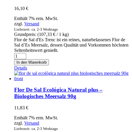
de
16,10
€
cerámica
-
Enthält 7% erm. MwSt.
Original
zzgl.
Versand
mallorquinisches
Lieferzeit: ca. 2-3 Werktage
Premium-
Grundpreis: (
107,33
€
/ 1 kg)
Meersalz
Flor de Sal d'Es Trenc ist ein reines, naturbelassenes Flor de
im
Sal d’Es Meersalz, dessen Qualität und Vorkommen höchsten
Keramiktopf
Seltenheitswert genießt.
150g
Flor
Menge
de
In den Warenkorb
Sal
Details
d'Es
Trenc
Natural
-
Flor De Sal Ecológica Natural plus –
Original
Biologisches Meersalz 90g
mallorquinisches
Meersalz
11,83
€
150g
Menge
Enthält 7% erm. MwSt.
zzgl.
Versand
Lieferzeit: ca. 2-3 Werktage