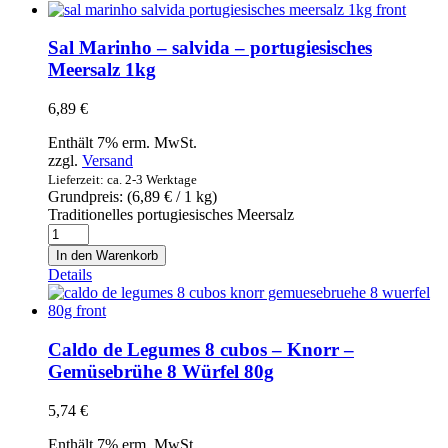
-
La
Barraca
Sal Marinho – salvida – portugiesisches
-
Meersalz 1kg
Chilli
Pfeffer
6,89
€
Schoten
80g
Enthält 7% erm. MwSt.
Menge
zzgl.
Versand
Lieferzeit: ca. 2-3 Werktage
Grundpreis: (
6,89
€
/ 1 kg)
Traditionelles portugiesisches Meersalz
Sal
Marinho
In den Warenkorb
-
Details
salvida
-
portugiesisches
Meersalz
Caldo de Legumes 8 cubos – Knorr –
1kg
Gemüsebrühe 8 Würfel 80g
Menge
5,74
€
Enthält 7% erm. MwSt.