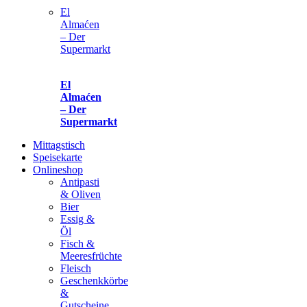
El
Almaćen
– Der
Supermarkt
El
Almaćen
– Der
Supermarkt
Mittagstisch
Speisekarte
Onlineshop
Antipasti
& Oliven
Bier
Essig &
Öl
Fisch &
Meeresfrüchte
Fleisch
Geschenkkörbe
&
Gutscheine