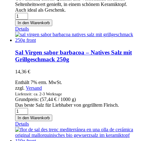
Seltenheitswert genießt, in einem schönem Keramiktopf.
Auch ideal als Geschenk.
Flor
de
In den Warenkorb
Sal
Details
d'Es
Trenc
Mediterránea
en
Sal Virgen sabor barbacoa – Natives Salz mit
una
Grillgeschmack 250g
olla
de
14,36
€
cerámica
-
Enthält 7% erm. MwSt.
Original
zzgl.
Versand
mallorquinisches
Lieferzeit: ca. 2-3 Werktage
Bio-
Grundpreis: (
57,44
€
/ 1000 g)
Gewürzsalz
Das beste Salz für Liebhaber von gegrilltem Fleisch.
im
Sal
Keramiktopf
Virgen
150g
In den Warenkorb
sabor
Menge
Details
barbacoa
-
Natives