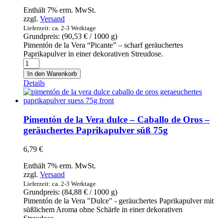
variedades
Enthält 7% erm. MwSt.
-
zzgl.
Versand
Original
Lieferzeit: ca. 2-3 Werktage
mallorquinisches
Grundpreis: (
90,53
€
/ 1000 g)
Bio
Pimentón de la Vera “Picante” – scharf geräuchertes
Gewürzsalz
Paprikapulver in einer dekorativen Streudose.
SET
Pimentón
aus
de
In den Warenkorb
5
la
Details
Sorten
Vera
150g
picante
Menge
-
Caballo
Pimentón de la Vera dulce – Caballo de Oros –
de
geräuchertes Paprikapulver süß 75g
Oros
-
6,79
€
geräuchertes
Paprikapulver
Enthält 7% erm. MwSt.
pikant
zzgl.
Versand
75g
Lieferzeit: ca. 2-3 Werktage
Menge
Grundpreis: (
84,88
€
/ 1000 g)
Pimentón de la Vera "Dulce" - geräuchertes Paprikapulver mit
süßlichem Aroma ohne Schärfe in einer dekorativen