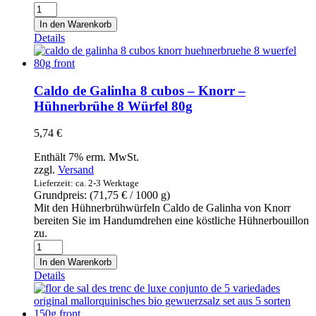
Flor
de
In den Warenkorb
Sal
Details
d'Es
Trenc
Mediterránea
-
Caldo de Galinha 8 cubos – Knorr –
Original
Hühnerbrühe 8 Würfel 80g
mallorquinisches
Bio-
5,74
€
Gewürzsalz
150g
Enthält 7% erm. MwSt.
Menge
zzgl.
Versand
Lieferzeit: ca. 2-3 Werktage
Grundpreis: (
71,75
€
/ 1000 g)
Mit den Hühnerbrühwürfeln Caldo de Galinha von Knorr
bereiten Sie im Handumdrehen eine köstliche Hühnerbouillon
zu.
Caldo
de
In den Warenkorb
Galinha
Details
8
cubos
-