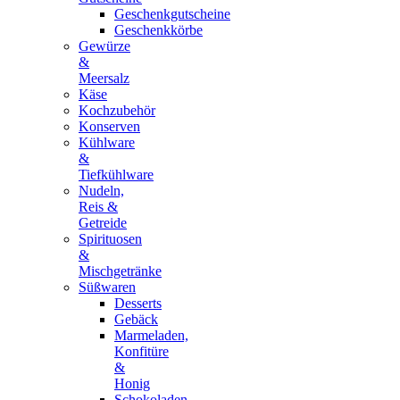
Geschenkgutscheine
Geschenkkörbe
Gewürze
&
Meersalz
Käse
Kochzubehör
Konserven
Kühlware
&
Tiefkühlware
Nudeln,
Reis &
Getreide
Spirituosen
&
Mischgetränke
Süßwaren
Desserts
Gebäck
Marmeladen,
Konfitüre
&
Honig
Schokoladen