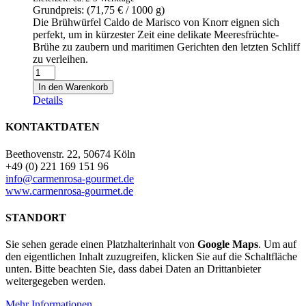
Grundpreis: (
71,75
€
/ 1000 g)
Die Brühwürfel Caldo de Marisco von Knorr eignen sich
perfekt, um in kürzester Zeit eine delikate Meeresfrüchte-
Brühe zu zaubern und maritimen Gerichten den letzten Schliff
zu verleihen.
Caldo
de
In den Warenkorb
Marisco
Details
8
cubos
KONTAKTDATEN
-
Knorr
Beethovenstr. 22, 50674 Köln
-
+49 (0) 221 169 151 96
Meeresfrüchtebrühe
info@carmenrosa-gourmet.de
8
www.carmenrosa-gourmet.de
Würfel
80g
STANDORT
Menge
Sie sehen gerade einen Platzhalterinhalt von
Google Maps
. Um auf
den eigentlichen Inhalt zuzugreifen, klicken Sie auf die Schaltfläche
unten. Bitte beachten Sie, dass dabei Daten an Drittanbieter
weitergegeben werden.
Mehr Informationen