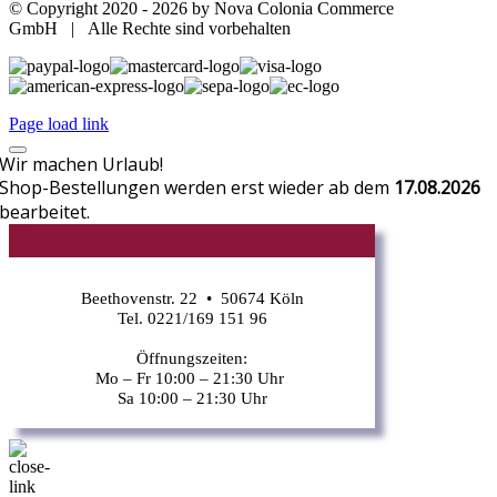
© Copyright 2020 -
2026 by Nova Colonia Commerce
GmbH | Alle Rechte sind vorbehalten
Page load link
Wir machen Urlaub!
Shop-Bestellungen werden erst wieder ab dem
17.08.2026
bearbeitet.
CR
Beethovenstr. 22 • 50674 Köln
Tel. 0221/169 151 96
Öffnungszeiten:
Mo – Fr 10:00 – 21:30 Uhr
Sa 10:00 – 21:30 Uhr