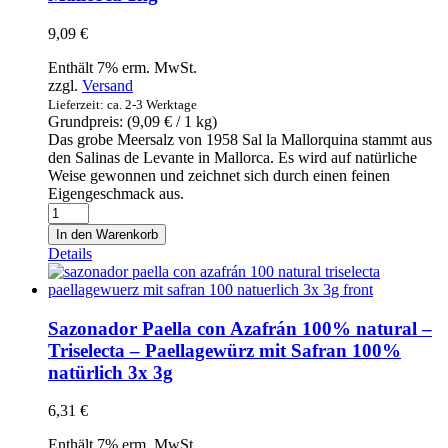
Sal
9,09
€
-
Feines
Enthält 7% erm. MwSt.
Natur-
zzgl.
Versand
Meersalz
Lieferzeit: ca. 2-3 Werktage
aus
Grundpreis: (
9,09
€
/ 1 kg)
Mallorca
Das grobe Meersalz von 1958 Sal la Mallorquina stammt aus
1kg
den Salinas de Levante in Mallorca. Es wird auf natürliche
Menge
Weise gewonnen und zeichnet sich durch einen feinen
Eigengeschmack aus.
Sal
marina
In den Warenkorb
natural
Details
gruesa
de
Mallorca
-
Sazonador Paella con Azafrán 100% natural –
La
Triselecta – Paellagewürz mit Safran 100%
Mallorquina
natürlich 3x 3g
Sal
-
Grobes
6,31
€
Natur-
Meersalz
Enthält 7% erm. MwSt.