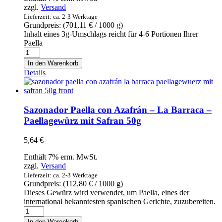
aus
zzgl.
Versand
Mallorca
Lieferzeit: ca. 2-3 Werktage
1kg
Grundpreis: (
701,11
€
/ 1000 g)
Menge
Inhalt eines 3g-Umschlags reicht für 4-6 Portionen Ihrer
Paella
Sazonador
Paella
In den Warenkorb
con
Details
Azafrán
100%
natural
-
Sazonador Paella con Azafrán – La Barraca –
Triselecta
Paellagewürz mit Safran 50g
-
Paellagewürz
5,64
€
mit
Safran
Enthält 7% erm. MwSt.
100%
zzgl.
Versand
natürlich
Lieferzeit: ca. 2-3 Werktage
3x
Grundpreis: (
112,80
€
/ 1000 g)
3g
Dieses Gewürz wird verwendet, um Paella, eines der
Menge
international bekanntesten spanischen Gerichte, zuzubereiten.
Sazonador
Paella
In den Warenkorb