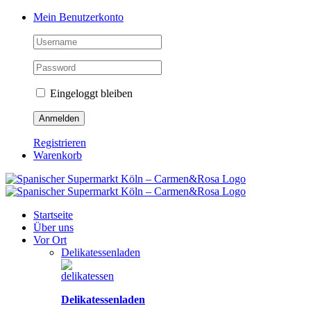
Zum
Facebook
Instagram
Pinterest
Tiktok
YouTube
Mein Benutzerkonto
Inhalt
springen
Eingeloggt bleiben
Registrieren
Warenkorb
Startseite
Über uns
Vor Ort
Delikatessenladen
Delikatessenladen