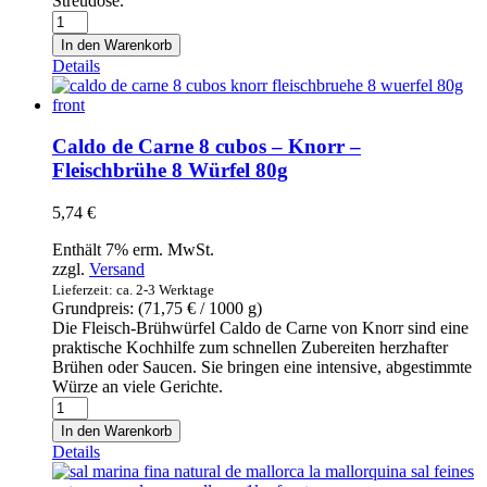
Streudose.
Pimentón
de
In den Warenkorb
la
Details
Vera
dulce
-
Caballo
Caldo de Carne 8 cubos – Knorr –
de
Fleischbrühe 8 Würfel 80g
Oros
-
5,74
€
geräuchertes
Paprikapulver
Enthält 7% erm. MwSt.
süß
zzgl.
Versand
75g
Lieferzeit: ca. 2-3 Werktage
Menge
Grundpreis: (
71,75
€
/ 1000 g)
Die Fleisch-Brühwürfel Caldo de Carne von Knorr sind eine
praktische Kochhilfe zum schnellen Zubereiten herzhafter
Brühen oder Saucen. Sie bringen eine intensive, abgestimmte
Würze an viele Gerichte.
Caldo
de
In den Warenkorb
Carne
Details
8
cubos