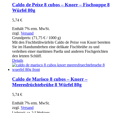
für
Caldo de Peixe 8 cubos – Knorr – Fischsuppe 8
Lebensmittel
Würfel 80g
50g
Menge
5,74
€
Enthält 7% erm. MwSt.
zzgl.
Versand
Grundpreis: (
71,75
€
/ 1000 g)
Mit den Fischbrühwürfeln Caldo de Peixe von Knorr bereiten
Sie im Handumdrehen eine delikate Fischbrühe zu und
verleihen einer maritimen Paella und anderen Fischgerichten
den letzten Schliff.
Details
Caldo de Marisco 8 cubos – Knorr –
Meeresfrüchtebrühe 8 Würfel 80g
5,74
€
Enthält 7% erm. MwSt.
zzgl.
Versand
Lieferzeit: ca. 2-3 Werktage