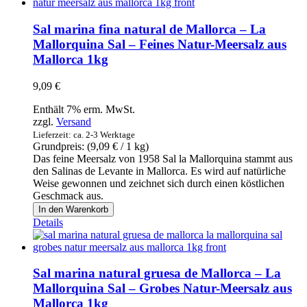
-
Knorr
Sal marina fina natural de Mallorca – La
-
Mallorquina Sal – Feines Natur-Meersalz aus
Fleischbrühe
Mallorca 1kg
8
Würfel
80g
9,09
€
Menge
Enthält 7% erm. MwSt.
zzgl.
Versand
Lieferzeit: ca. 2-3 Werktage
Grundpreis: (
9,09
€
/ 1 kg)
Das feine Meersalz von 1958 Sal la Mallorquina stammt aus
den Salinas de Levante in Mallorca. Es wird auf natürliche
Weise gewonnen und zeichnet sich durch einen köstlichen
Geschmack aus.
Sal
In den Warenkorb
marina
Details
fina
natural
de
Mallorca
Sal marina natural gruesa de Mallorca – La
-
Mallorquina Sal – Grobes Natur-Meersalz aus
La
Mallorca 1kg
Mallorquina