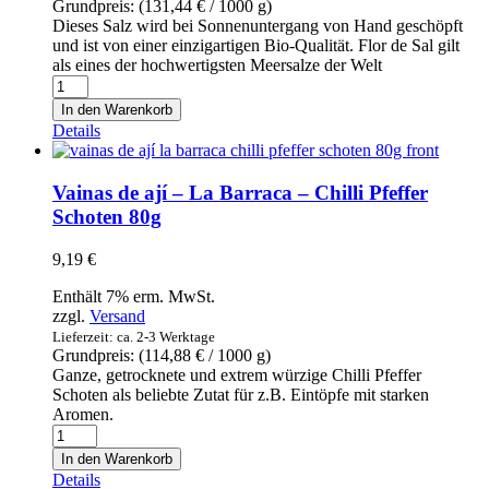
Grundpreis: (
131,44
€
/ 1000 g)
Dieses Salz wird bei Sonnenuntergang von Hand geschöpft
und ist von einer einzigartigen Bio-Qualität. Flor de Sal gilt
als eines der hochwertigsten Meersalze der Welt
Flor
De
In den Warenkorb
Sal
Details
Ecológica
Natural
plus
Vainas de ají – La Barraca – Chilli Pfeffer
-
Schoten 80g
Biologisches
Meersalz
9,19
€
90g
Menge
Enthält 7% erm. MwSt.
zzgl.
Versand
Lieferzeit: ca. 2-3 Werktage
Grundpreis: (
114,88
€
/ 1000 g)
Ganze, getrocknete und extrem würzige Chilli Pfeffer
Schoten als beliebte Zutat für z.B. Eintöpfe mit starken
Aromen.
Vainas
de
In den Warenkorb
ají
Details