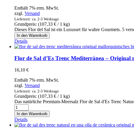
50g
Enthält 7% erm. MwSt.
Menge
zzgl.
Versand
Lieferzeit: ca. 2-3 Werktage
Grundpreis: (
107,33
€
/ 1 kg)
Dieses Flor del Sal ist ein Luxusset für wahre Gourmets. 5 ve
Flor
In den Warenkorb
de
Details
Sal
d'Es
Trenc
Flor de Sal d’Es Trenc Mediterránea – Original
de
Luxe
16,10
€
Conjunto
de
Enthält 7% erm. MwSt.
5
zzgl.
Versand
variedades
Lieferzeit: ca. 2-3 Werktage
-
Grundpreis: (
107,33
€
/ 1 kg)
Original
Das natürliche Premium-Meersalz Flor de Sal d'Es Trenc Natural 
mallorquinisches
Flor
Bio
de
In den Warenkorb
Gewürzsalz
Sal
Details
SET
d'Es
aus
Trenc
5
Mediterránea