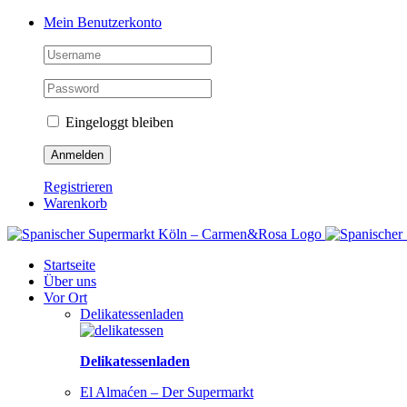
Zum
Facebook
Instagram
Pinterest
Tiktok
YouTube
Mein Benutzerkonto
Inhalt
springen
Eingeloggt bleiben
Registrieren
Warenkorb
Startseite
Über uns
Vor Ort
Delikatessenladen
Delikatessenladen
El Almaćen – Der Supermarkt