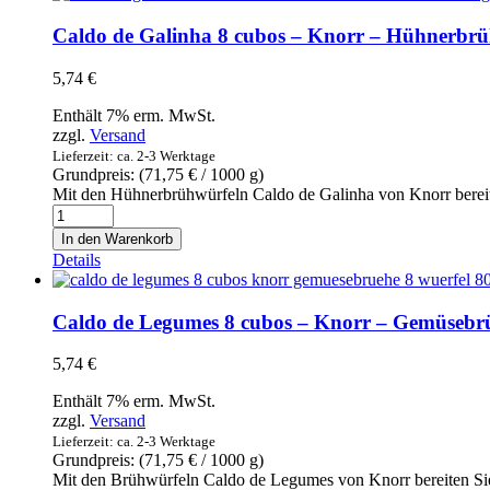
cubos
-
Caldo de Galinha 8 cubos – Knorr – Hühnerbrü
Knorr
-
5,74
€
Fleischbrühe
8
Enthält 7% erm. MwSt.
Würfel
zzgl.
Versand
80g
Lieferzeit: ca. 2-3 Werktage
Menge
Grundpreis: (
71,75
€
/ 1000 g)
Mit den Hühnerbrühwürfeln Caldo de Galinha von Knorr berei
Caldo
de
In den Warenkorb
Galinha
Details
8
cubos
-
Caldo de Legumes 8 cubos – Knorr – Gemüsebr
Knorr
-
5,74
€
Hühnerbrühe
8
Enthält 7% erm. MwSt.
Würfel
zzgl.
Versand
80g
Lieferzeit: ca. 2-3 Werktage
Menge
Grundpreis: (
71,75
€
/ 1000 g)
Mit den Brühwürfeln Caldo de Legumes von Knorr bereiten S