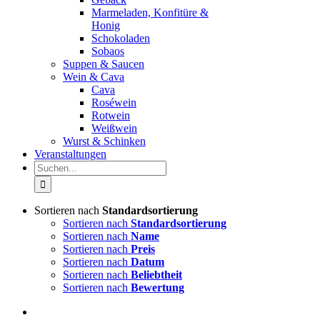
Marmeladen, Konfitüre &
Honig
Schokoladen
Sobaos
Suppen & Saucen
Wein & Cava
Cava
Roséwein
Rotwein
Weißwein
Wurst & Schinken
Veranstaltungen
Suche
nach:
Sortieren nach
Standardsortierung
Sortieren nach
Standardsortierung
Sortieren nach
Name
Sortieren nach
Preis
Sortieren nach
Datum
Sortieren nach
Beliebtheit
Sortieren nach
Bewertung