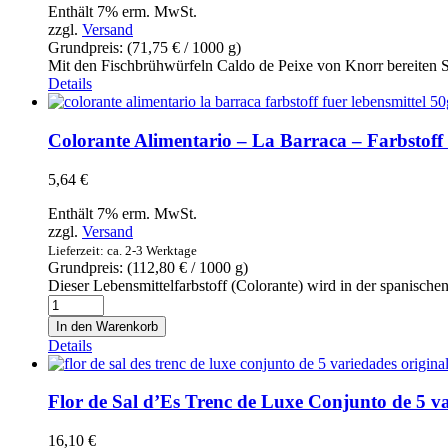
Würfel
Enthält 7% erm. MwSt.
80g
zzgl.
Versand
Menge
Grundpreis: (
71,75
€
/ 1000 g)
Mit den Fischbrühwürfeln Caldo de Peixe von Knorr bereiten Si
Details
Colorante Alimentario – La Barraca – Farbstoff 
5,64
€
Enthält 7% erm. MwSt.
zzgl.
Versand
Lieferzeit: ca. 2-3 Werktage
Grundpreis: (
112,80
€
/ 1000 g)
Dieser Lebensmittelfarbstoff (Colorante) wird in der spanisc
Colorante
Alimentario
In den Warenkorb
-
Details
La
Barraca
-
Flor de Sal d’Es Trenc de Luxe Conjunto de 5 v
Farbstoff
für
16,10
€
Lebensmittel