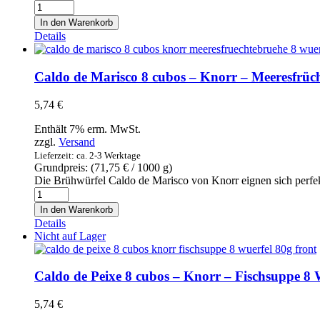
Caldo
de
In den Warenkorb
Legumes
Details
8
cubos
-
Caldo de Marisco 8 cubos – Knorr – Meeresfrüc
Knorr
-
5,74
€
Gemüsebrühe
8
Enthält 7% erm. MwSt.
Würfel
zzgl.
Versand
80g
Lieferzeit: ca. 2-3 Werktage
Menge
Grundpreis: (
71,75
€
/ 1000 g)
Die Brühwürfel Caldo de Marisco von Knorr eignen sich perfekt
Caldo
de
In den Warenkorb
Marisco
Details
8
Nicht auf Lager
cubos
-
Knorr
Caldo de Peixe 8 cubos – Knorr – Fischsuppe 8 
-
Meeresfrüchtebrühe
5,74
€
8