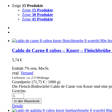
Zeige
15 Produkte
Zeige
15 Produkte
Zeige
30 Produkte
Zeige
45 Produkte
Caldo de Carne 8 cubos – Knorr – Fleischbrühe
5,74
€
Enthält 7% erm. MwSt.
zzgl.
Versand
Lieferzeit: ca. 2-3 Werktage
Grundpreis: (
71,75
€
/ 1000 g)
Die Fleisch-Brühwürfel Caldo de Carne von Knorr sind eine pr
Gerichte.
Caldo
de
In den Warenkorb
Carne
Details
8