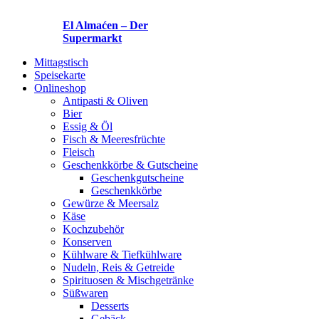
El Almaćen – Der
Supermarkt
Mittagstisch
Speisekarte
Onlineshop
Antipasti & Oliven
Bier
Essig & Öl
Fisch & Meeresfrüchte
Fleisch
Geschenkkörbe & Gutscheine
Geschenkgutscheine
Geschenkkörbe
Gewürze & Meersalz
Käse
Kochzubehör
Konserven
Kühlware & Tiefkühlware
Nudeln, Reis & Getreide
Spirituosen & Mischgetränke
Süßwaren
Desserts
Gebäck