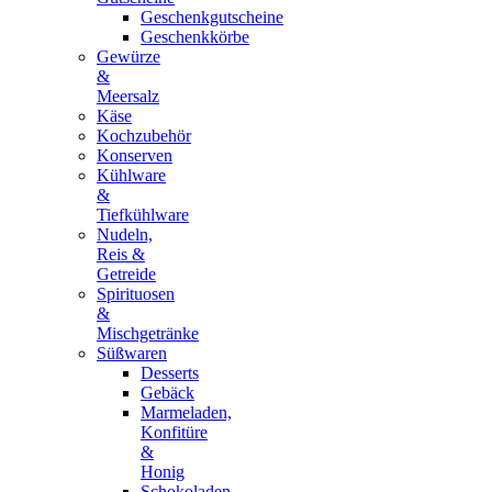
Geschenkgutscheine
Geschenkkörbe
Gewürze
&
Meersalz
Käse
Kochzubehör
Konserven
Kühlware
&
Tiefkühlware
Nudeln,
Reis &
Getreide
Spirituosen
&
Mischgetränke
Süßwaren
Desserts
Gebäck
Marmeladen,
Konfitüre
&
Honig
Schokoladen