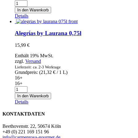
Cava
Codorníu
In den Warenkorb
1551
Details
Brut
Natur
0,75l
Alegrías by Laurana 0,75l
Menge
15,99
€
Enthält 19% MwSt.
zzgl.
Versand
Lieferzeit: ca. 2-3 Werktage
Grundpreis: (
21,32
€
/ 1 L)
16+
16+
Alegrías
by
In den Warenkorb
Laurana
Details
0,75l
Menge
KONTAKTDATEN
Beethovenstr. 22, 50674 Köln
+49 (0) 221 169 151 96
info@carmenrosa-gourmet.de