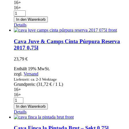
16+
16+
Cava
Parxet
In den Warenkorb
cuvée21
Details
Brut
2018
0,75l
Cava Juve & Camps Cinta Púrpura Reserva
Menge
2017 0,75l
23,79
€
Enthält 19% MwSt.
zzgl.
Versand
Lieferzeit: ca. 2-3 Werktage
Grundpreis: (
31,72
€
/ 1 L)
16+
16+
Cava
Juve
In den Warenkorb
&
Details
Camps
Cinta
Púrpura
Cava Finca la Pintada Brut – Sekt 0,75l