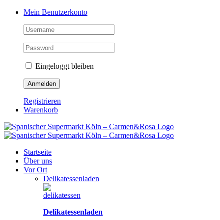
Zum
Facebook
Instagram
Pinterest
Tiktok
YouTube
Mein Benutzerkonto
Inhalt
springen
Eingeloggt bleiben
Registrieren
Warenkorb
Startseite
Über uns
Vor Ort
Delikatessenladen
Delikatessenladen