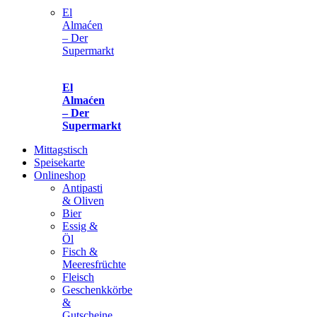
El
Almaćen
– Der
Supermarkt
El
Almaćen
– Der
Supermarkt
Mittagstisch
Speisekarte
Onlineshop
Antipasti
& Oliven
Bier
Essig &
Öl
Fisch &
Meeresfrüchte
Fleisch
Geschenkkörbe
&
Gutscheine