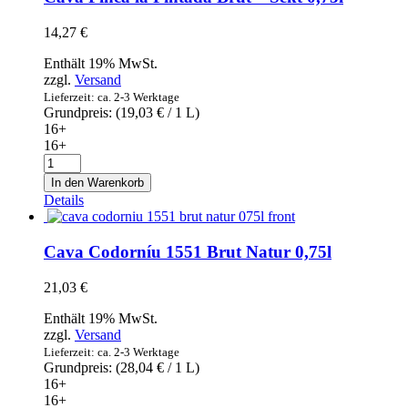
Reserva
2017
14,27
€
0,75l
Menge
Enthält 19% MwSt.
zzgl.
Versand
Lieferzeit: ca. 2-3 Werktage
Grundpreis: (
19,03
€
/ 1 L)
16+
16+
Cava
Finca
In den Warenkorb
la
Details
Pintada
Brut
-
Cava Codorníu 1551 Brut Natur 0,75l
Sekt
0,75l
21,03
€
Menge
Enthält 19% MwSt.
zzgl.
Versand
Lieferzeit: ca. 2-3 Werktage
Grundpreis: (
28,04
€
/ 1 L)
16+
16+