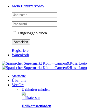
Zum
Facebook
Instagram
Pinterest
Tiktok
YouTube
Mein Benutzerkonto
Inhalt
springen
Eingeloggt bleiben
Registrieren
Warenkorb
Startseite
Über uns
Vor Ort
Delikatessenladen
Delikatessenladen