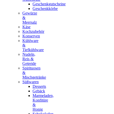
Geschenkgutscheine
Geschenkkörbe
Gewürze
&
Meersalz
Käse
Kochzubehör
Konserven
Kühlware
&
Tiefkühlware
Nudeln,
Reis &
Getreide
Spirituosen
&
Mischgetränke
Süßwaren
Desserts
Gebäck
Marmeladen,
Konfitüre
&
Honig
Schokoladen