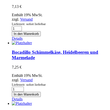
7,13
€
Enthält 19% MwSt.
zzgl.
Versand
Lieferzeit: sofort lieferbar
Bocadillo
Chorizo
In den Warenkorb
y
Details
Cebolla
Caramelizada
Menge
Bocadillo Schimmelkäse, Heidelbeeren und
Marmelade
7,25
€
Enthält 19% MwSt.
zzgl.
Versand
Lieferzeit: sofort lieferbar
Bocadillo
Schimmelkäse,
In den Warenkorb
Heidelbeeren
Details
und
Marmelade