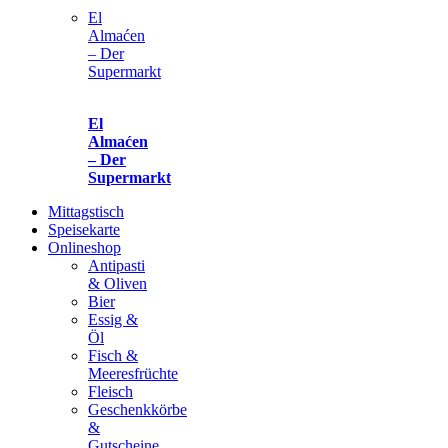
El
Almaćen
– Der
Supermarkt
El
Almaćen
– Der
Supermarkt
Mittagstisch
Speisekarte
Onlineshop
Antipasti
& Oliven
Bier
Essig &
Öl
Fisch &
Meeresfrüchte
Fleisch
Geschenkkörbe
&
Gutscheine