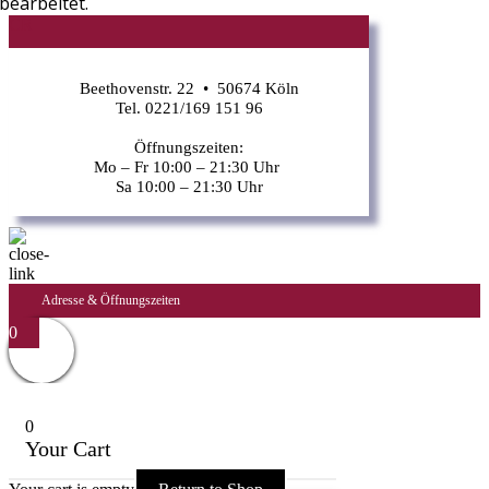
bearbeitet.
CR
Beethovenstr. 22 • 50674 Köln
Tel. 0221/169 151 96
Öffnungszeiten:
Mo – Fr 10:00 – 21:30 Uhr
Sa 10:00 – 21:30 Uhr
Adresse & Öffnungszeiten
0
0
Your Cart